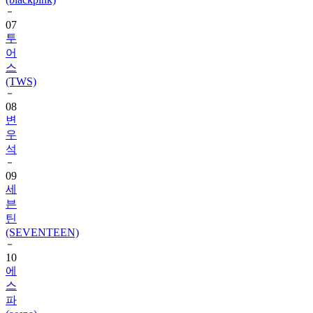
07
투
어
스
(TWS)
08
변
우
석
09
세
븐
틴
(SEVENTEEN)
10
에
스
파