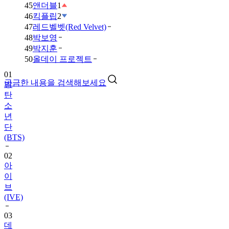
45
앤더블
1
46
킥플립
2
47
레드벨벳(Red Velvet)
48
박보영
49
박지훈
50
올데이 프로젝트
01
궁금한 내용을 검색해보세요
방
탄
소
년
단
(BTS)
02
아
이
브
(IVE)
03
데