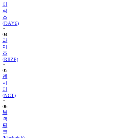
이
식
스
(DAY6)
04
라
이
즈
(RIIZE)
05
엔
시
티
(NCT)
06
블
랙
핑
크
(blackpink)