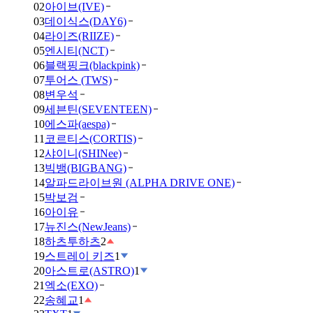
02
아이브(IVE)
03
데이식스(DAY6)
04
라이즈(RIIZE)
05
엔시티(NCT)
06
블랙핑크(blackpink)
07
투어스 (TWS)
08
변우석
09
세븐틴(SEVENTEEN)
10
에스파(aespa)
11
코르티스(CORTIS)
12
샤이니(SHINee)
13
빅뱅(BIGBANG)
14
알파드라이브원 (ALPHA DRIVE ONE)
15
박보검
16
아이유
17
뉴진스(NewJeans)
18
하츠투하츠
2
19
스트레이 키즈
1
20
아스트로(ASTRO)
1
21
엑소(EXO)
22
송혜교
1