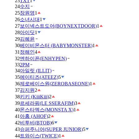
23
TXT
1
24
수지
25
장원영
1
26
소녀시대
1
27
보이넥스트도어(BOYNEXTDOOR)
1
28
아이딧
1
29
김혜윤
30
베이비몬스터 (BABYMONSTER)
1
31
정해인
4
32
엔하이픈(ENHYPEN)
33
2PM
34
아일릿 (ILLIT)
35
에이티즈(ATEEZ)
5
36
제로베이스원(ZEROBASEONE)
1
37
김지원
2
38
키키 (KiiiKiii)
2
39
르세라핌(LE SSERAFIM)
3
40
몬스타엑스(MONSTA X)
1
41
아홉 (AHOF)
2
42
비투비(BTOB)
6
43
슈퍼주니어(SUPER JUNIOR)
5
44
트와이스(TWICE)
1