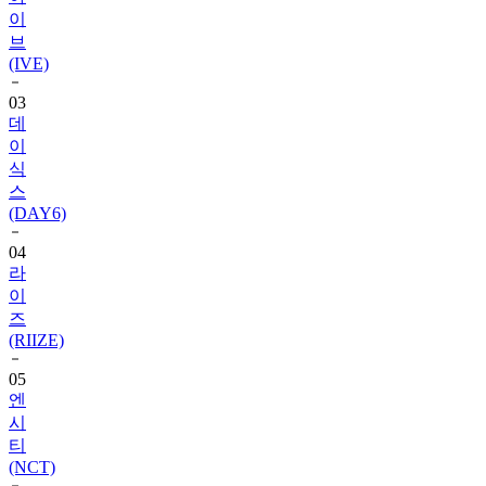
이
브
(IVE)
03
데
이
식
스
(DAY6)
04
라
이
즈
(RIIZE)
05
엔
시
티
(NCT)