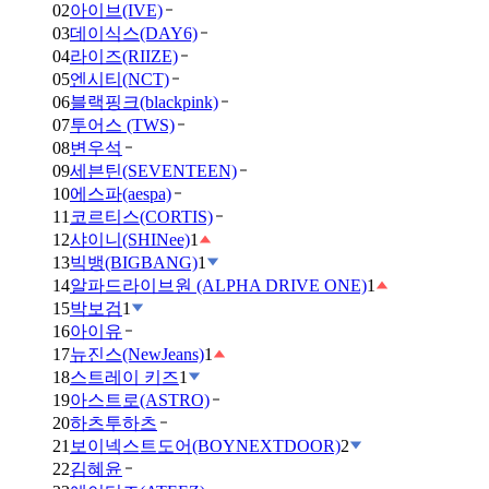
02
아이브(IVE)
03
데이식스(DAY6)
04
라이즈(RIIZE)
05
엔시티(NCT)
06
블랙핑크(blackpink)
07
투어스 (TWS)
08
변우석
09
세븐틴(SEVENTEEN)
10
에스파(aespa)
11
코르티스(CORTIS)
12
샤이니(SHINee)
1
13
빅뱅(BIGBANG)
1
14
알파드라이브원 (ALPHA DRIVE ONE)
1
15
박보검
1
16
아이유
17
뉴진스(NewJeans)
1
18
스트레이 키즈
1
19
아스트로(ASTRO)
20
하츠투하츠
21
보이넥스트도어(BOYNEXTDOOR)
2
22
김혜윤