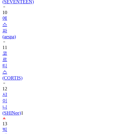
(SEVENTEEN)
10
에
스
파
(aespa)
11
코
르
티
스
(CORTIS)
12
샤
이
니
(SHINee)
1
13
빅