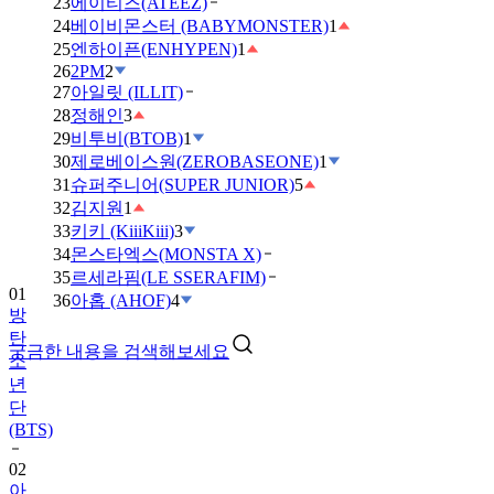
23
에이티즈(ATEEZ)
24
베이비몬스터 (BABYMONSTER)
1
25
엔하이픈(ENHYPEN)
1
26
2PM
2
27
아일릿 (ILLIT)
28
정해인
3
29
비투비(BTOB)
1
30
제로베이스원(ZEROBASEONE)
1
31
슈퍼주니어(SUPER JUNIOR)
5
32
김지원
1
33
키키 (KiiiKiii)
3
34
몬스타엑스(MONSTA X)
35
르세라핌(LE SSERAFIM)
01
36
아홉 (AHOF)
4
방
탄
궁금한 내용을 검색해보세요
소
년
단
(BTS)
02
아