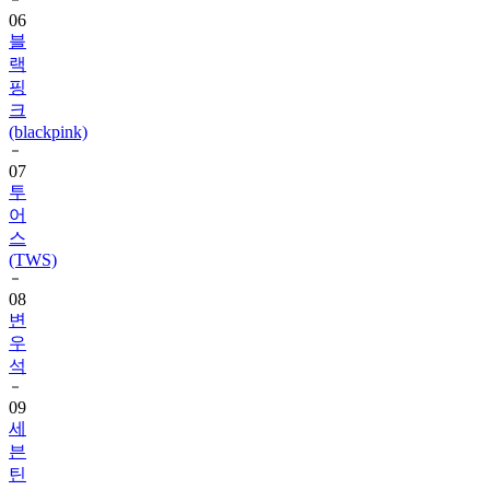
06
블
랙
핑
크
(blackpink)
07
투
어
스
(TWS)
08
변
우
석
09
세
븐
틴