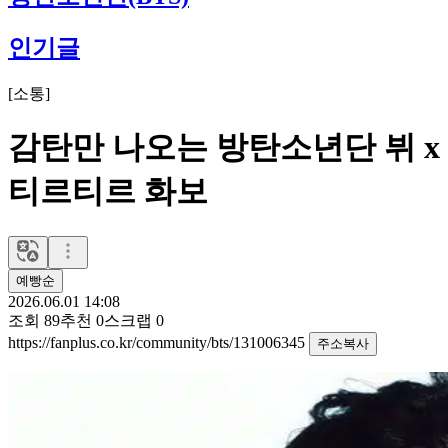
인기글
[
소통
]
감탄만 나오는 방탄소년단 뷔 x
티르티르 화보
예빵순
2026.06.01 14:08
조회
89
추천
0
스크랩
0
https://fanplus.co.kr/community/bts/131006345
주소복사