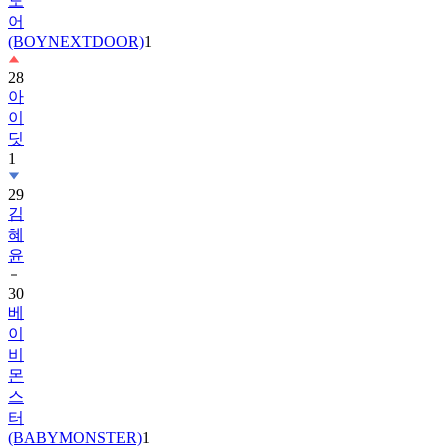
(BOYNEXTDOOR)
1
28
아
이
딧
1
29
김
혜
윤
30
베
이
비
몬
스
터
(BABYMONSTER)
1
31