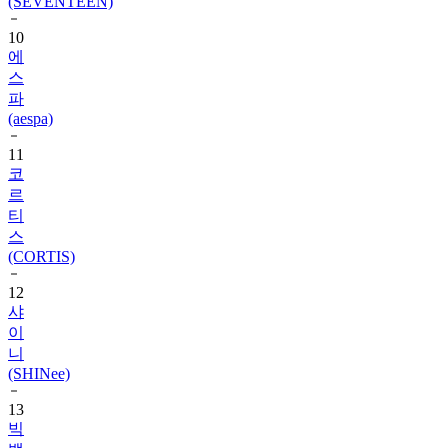
10
에
스
파
(aespa)
11
코
르
티
스
(CORTIS)
12
샤
이
니
(SHINee)
13
빅
뱅
(BIGBANG)