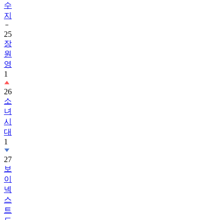
25
장
원
영
1
26
소
녀
시
대
1
27
보
이
넥
스
트
도
어