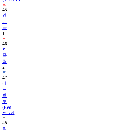
앤
더
블
1
46
킥
플
립
2
47
레
드
벨
벳
(Red
Velvet)
48
박
보