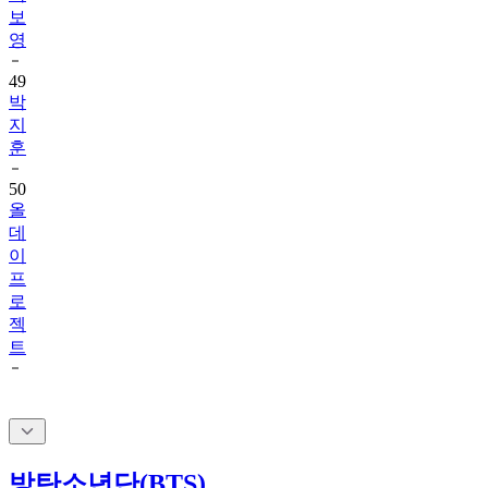
영
49
박
지
훈
50
올
데
이
프
로
젝
트
방탄소년단(BTS)