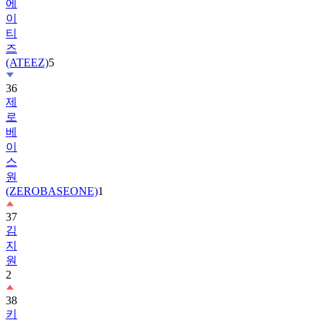
티
즈
(ATEEZ)
5
36
제
로
베
이
스
원
(ZEROBASEONE)
1
37
김
지
원
2
38
키
키
(KiiiKiii)
2