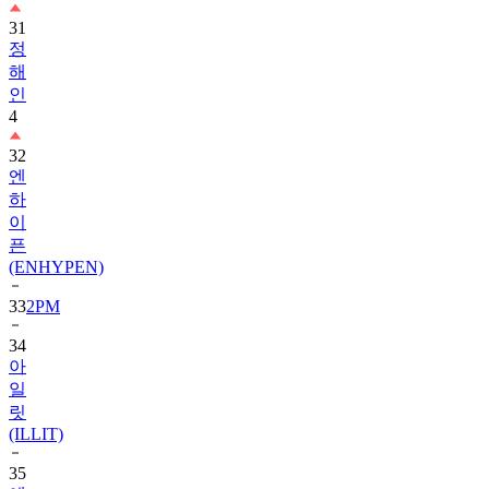
정
해
인
4
32
엔
하
이
픈
(ENHYPEN)
33
2PM
34
아
일
릿
(ILLIT)
35
에
이