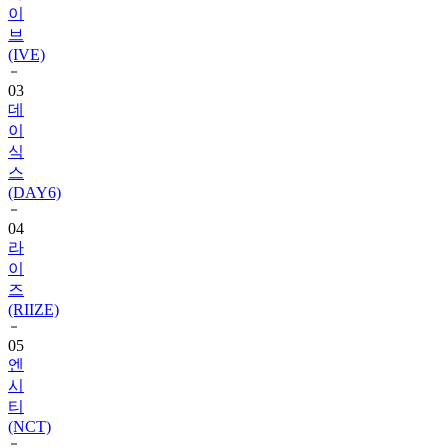
(IVE)
03
데
이
식
스
(DAY6)
04
라
이
즈
(RIIZE)
05
엔
시
티
(NCT)
06
블