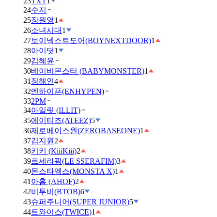
23
TXT
1
24
수지
25
장원영
1
26
소녀시대
1
27
보이넥스트도어(BOYNEXTDOOR)
1
28
아이딧
1
29
김혜윤
30
베이비몬스터 (BABYMONSTER)
1
31
정해인
4
32
엔하이픈(ENHYPEN)
33
2PM
34
아일릿 (ILLIT)
35
에이티즈(ATEEZ)
5
36
제로베이스원(ZEROBASEONE)
1
37
김지원
2
38
키키 (KiiiKiii)
2
39
르세라핌(LE SSERAFIM)
3
40
몬스타엑스(MONSTA X)
1
41
아홉 (AHOF)
2
42
비투비(BTOB)
6
43
슈퍼주니어(SUPER JUNIOR)
5
44
트와이스(TWICE)
1