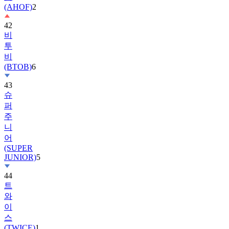
42
비
투
비
(BTOB)
6
43
슈
퍼
주
니
어
(SUPER
JUNIOR)
5
44
트
와
이
스
(TWICE)
1
45