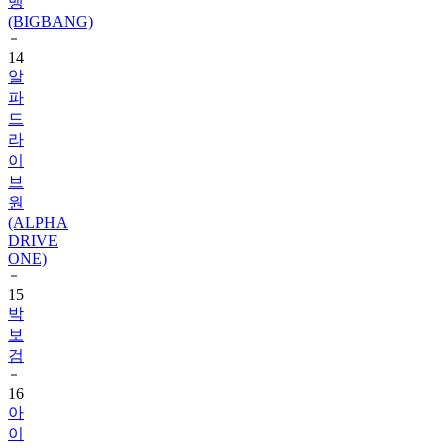
14
알
파
드
라
이
브
원
(ALPHA
DRIVE
ONE)
15
박
보
검
16
아
이
유