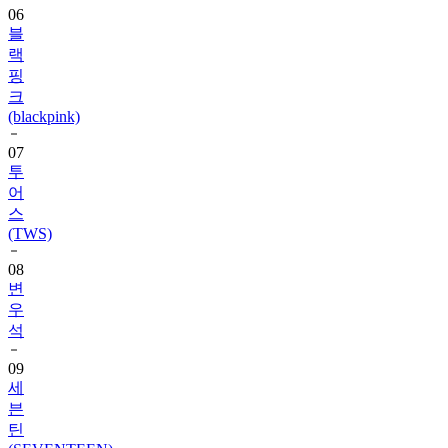
랙
핑
크
(blackpink)
07
투
어
스
(TWS)
08
변
우
석
09
세
븐
틴
(SEVENTEEN)