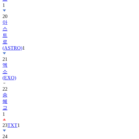
20
아
스
트
로
(ASTRO)
1
21
엑
소
(EXO)
22
송
혜
교
1
23
TXT
1
24
수
지