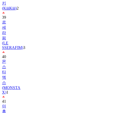
39
르
세
라
핌
(LE
SSERAFIM)
3
40
몬
스
타
엑
스
(MONSTA
X)
1
41
아
홉
(AHOF)
2