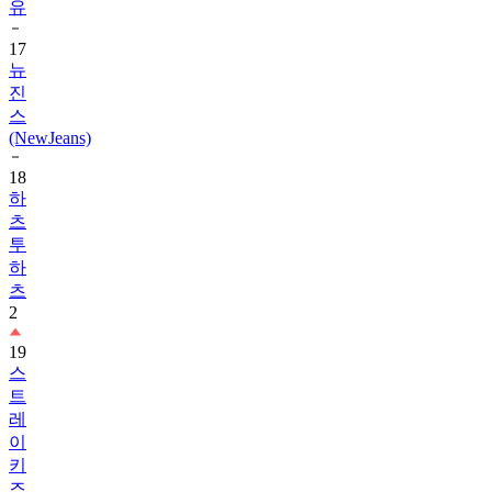
17
뉴
진
스
(NewJeans)
18
하
츠
투
하
츠
2
19
스
트
레
이
키
즈
1