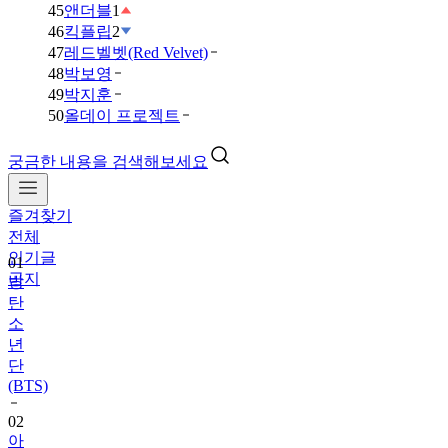
45
앤더블
1
46
킥플립
2
47
레드벨벳(Red Velvet)
48
박보영
49
박지훈
50
올데이 프로젝트
궁금한 내용을 검색해보세요
즐겨찾기
01
전체
방
인기글
탄
공지
소
년
단
(BTS)
02
아
이
브