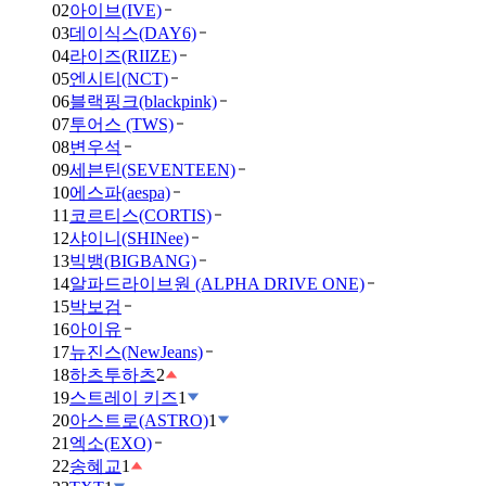
02
아이브(IVE)
03
데이식스(DAY6)
04
라이즈(RIIZE)
05
엔시티(NCT)
06
블랙핑크(blackpink)
07
투어스 (TWS)
08
변우석
09
세븐틴(SEVENTEEN)
10
에스파(aespa)
11
코르티스(CORTIS)
12
샤이니(SHINee)
13
빅뱅(BIGBANG)
14
알파드라이브원 (ALPHA DRIVE ONE)
15
박보검
16
아이유
17
뉴진스(NewJeans)
18
하츠투하츠
2
19
스트레이 키즈
1
20
아스트로(ASTRO)
1
21
엑소(EXO)
22
송혜교
1