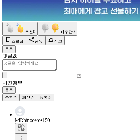
추천
0
비추천
0
스크랩
공유
신고
목록
댓글
28
사진첨부
등록
추천순
최신순
등록순
kdRhinoceros150