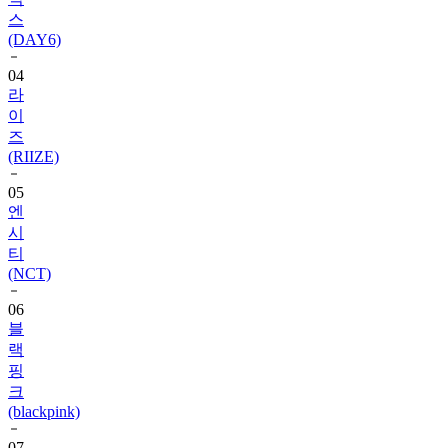
스
(DAY6)
04
라
이
즈
(RIIZE)
05
엔
시
티
(NCT)
06
블
랙
핑
크
(blackpink)
07