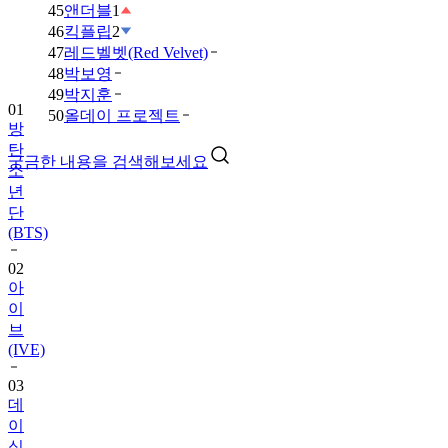
45
앤더블
1
46
킥플립
2
47
레드벨벳(Red Velvet)
48
박보영
49
박지훈
01
50
올데이 프로젝트
방
탄
궁금한 내용을 검색해보세요
소
년
단
(BTS)
02
아
이
브
(IVE)
03
데
이
식