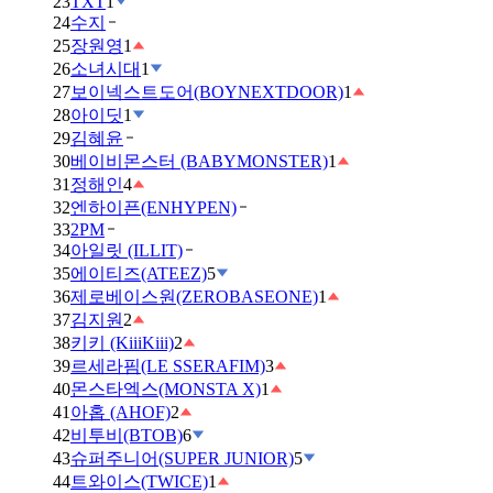
23
TXT
1
24
수지
25
장원영
1
26
소녀시대
1
27
보이넥스트도어(BOYNEXTDOOR)
1
28
아이딧
1
29
김혜윤
30
베이비몬스터 (BABYMONSTER)
1
31
정해인
4
32
엔하이픈(ENHYPEN)
33
2PM
34
아일릿 (ILLIT)
35
에이티즈(ATEEZ)
5
36
제로베이스원(ZEROBASEONE)
1
37
김지원
2
38
키키 (KiiiKiii)
2
39
르세라핌(LE SSERAFIM)
3
40
몬스타엑스(MONSTA X)
1
41
아홉 (AHOF)
2
42
비투비(BTOB)
6
43
슈퍼주니어(SUPER JUNIOR)
5
44
트와이스(TWICE)
1