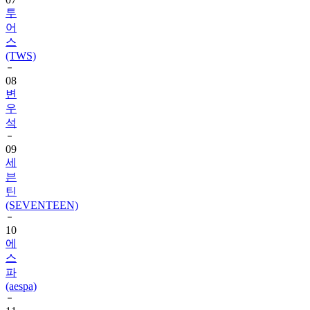
투
어
스
(TWS)
08
변
우
석
09
세
븐
틴
(SEVENTEEN)
10
에
스
파
(aespa)