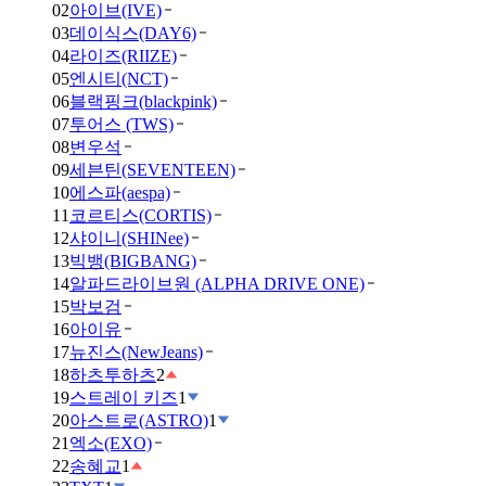
02
아이브(IVE)
03
데이식스(DAY6)
04
라이즈(RIIZE)
05
엔시티(NCT)
06
블랙핑크(blackpink)
07
투어스 (TWS)
08
변우석
09
세븐틴(SEVENTEEN)
10
에스파(aespa)
11
코르티스(CORTIS)
12
샤이니(SHINee)
13
빅뱅(BIGBANG)
14
알파드라이브원 (ALPHA DRIVE ONE)
15
박보검
16
아이유
17
뉴진스(NewJeans)
18
하츠투하츠
2
19
스트레이 키즈
1
20
아스트로(ASTRO)
1
21
엑소(EXO)
22
송혜교
1