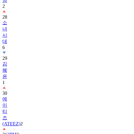
28
소
녀
시
대
6
29
김
혜
윤
1
30
에
이
티
즈
(ATEEZ)
2
31
2PM
2