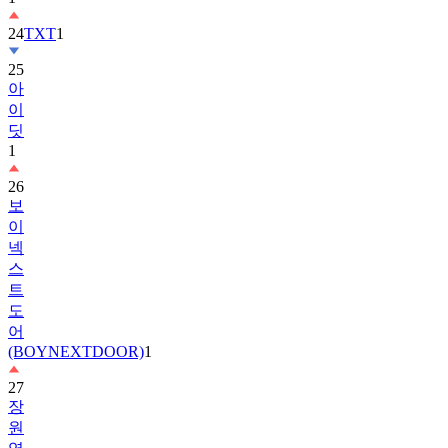
25
아
이
딧
1
26
보
이
넥
스
트
도
어
(BOYNEXTDOOR)
1
27
장
원
영
2