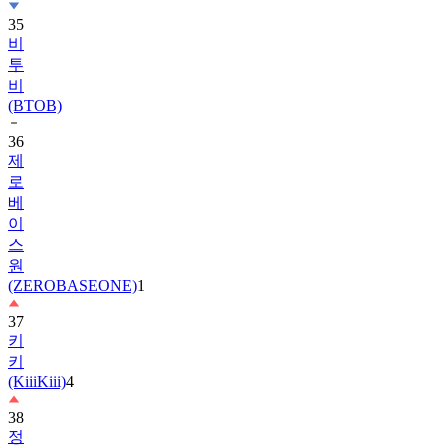
비
투
비
(BTOB)
36
제
로
베
이
스
원
(ZEROBASEONE)
1
37
키
키
(KiiiKiii)
4
38
정
해
인