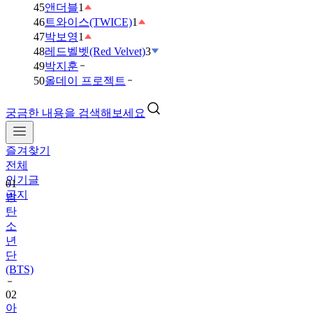
45
앤더블
1
46
트와이스(TWICE)
1
47
박보영
1
48
레드벨벳(Red Velvet)
3
49
박지훈
50
올데이 프로젝트
궁금한 내용을 검색해보세요
즐겨찾기
01
전체
방
인기글
탄
공지
소
년
단
(BTS)
02
아
이
브