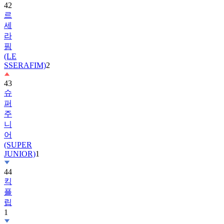
세
라
핌
(LE
SSERAFIM)
2
43
슈
퍼
주
니
어
(SUPER
JUNIOR)
1
44
킥
플
립
1
45
앤