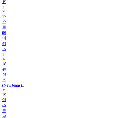
17
스
트
레
이
키
즈
1
18
뉴
진
스
(NewJeans)
1
19
아
스
트
로
(ASTRO)