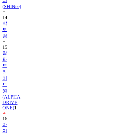
14
박
보
검
15
알
파
드
라
이
브
원
(ALPHA
DRIVE
ONE)
1
16
아
이
유
1