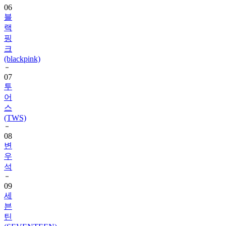
랙
핑
크
(blackpink)
07
투
어
스
(TWS)
08
변
우
석
09
세
븐
틴
(SEVENTEEN)