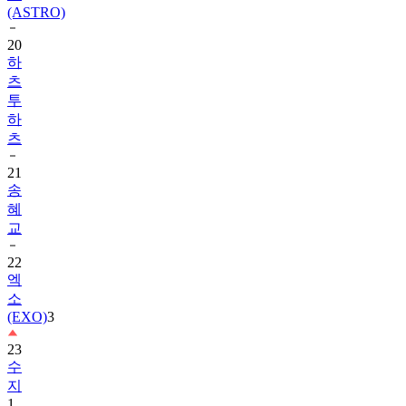
20
하
츠
투
하
츠
21
송
혜
교
22
엑
소
(EXO)
3
23
수
지
1
24
TXT
1