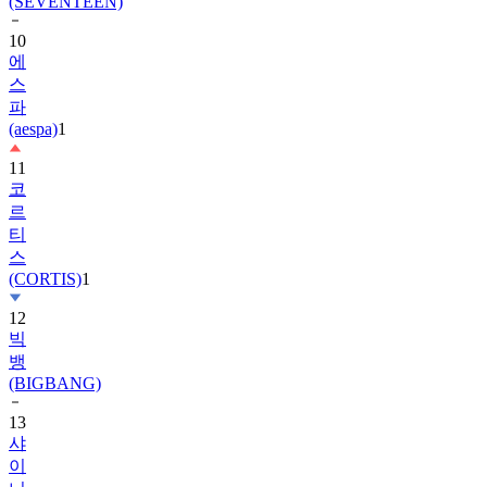
10
에
스
파
(aespa)
1
11
코
르
티
스
(CORTIS)
1
12
빅
뱅
(BIGBANG)
13
샤
이
니
(SHINee)