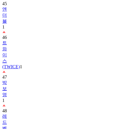
더
블
1
46
트
와
이
스
(TWICE)
1
47
박
보
영
1
48
레
드
벨
벳