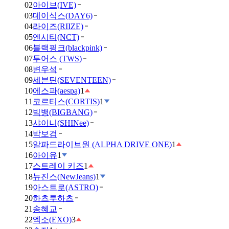
02
아이브(IVE)
03
데이식스(DAY6)
04
라이즈(RIIZE)
05
엔시티(NCT)
06
블랙핑크(blackpink)
07
투어스 (TWS)
08
변우석
09
세븐틴(SEVENTEEN)
10
에스파(aespa)
1
11
코르티스(CORTIS)
1
12
빅뱅(BIGBANG)
13
샤이니(SHINee)
14
박보검
15
알파드라이브원 (ALPHA DRIVE ONE)
1
16
아이유
1
17
스트레이 키즈
1
18
뉴진스(NewJeans)
1
19
아스트로(ASTRO)
20
하츠투하츠
21
송혜교
22
엑소(EXO)
3