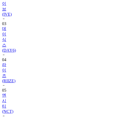
(IVE)
03
데
이
식
스
(DAY6)
04
라
이
즈
(RIIZE)
05
엔
시
티
(NCT)
06
블