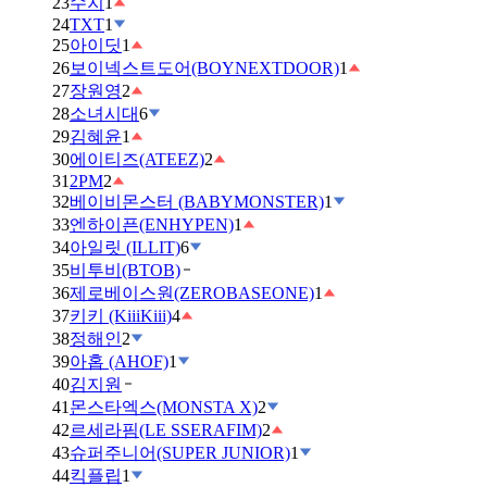
23
수지
1
24
TXT
1
25
아이딧
1
26
보이넥스트도어(BOYNEXTDOOR)
1
27
장원영
2
28
소녀시대
6
29
김혜윤
1
30
에이티즈(ATEEZ)
2
31
2PM
2
32
베이비몬스터 (BABYMONSTER)
1
33
엔하이픈(ENHYPEN)
1
34
아일릿 (ILLIT)
6
35
비투비(BTOB)
36
제로베이스원(ZEROBASEONE)
1
37
키키 (KiiiKiii)
4
38
정해인
2
39
아홉 (AHOF)
1
40
김지원
41
몬스타엑스(MONSTA X)
2
42
르세라핌(LE SSERAFIM)
2
43
슈퍼주니어(SUPER JUNIOR)
1
44
킥플립
1