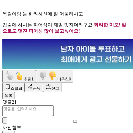
목걸이랑 늘 화려하신데 잘 어울리시고
입술에 하시는 피어싱이 제일 멋지더라구요
화려한 미모! 앞
으로도 멋진 피어싱 많이 보고싶어요!
추천
1
비추천
0
스크랩
공유
신고
목록
댓글
21
사진첨부