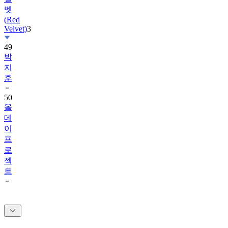
(Red
Velvet)
3
49
박
지
훈
50
올
데
이
프
로
젝
트