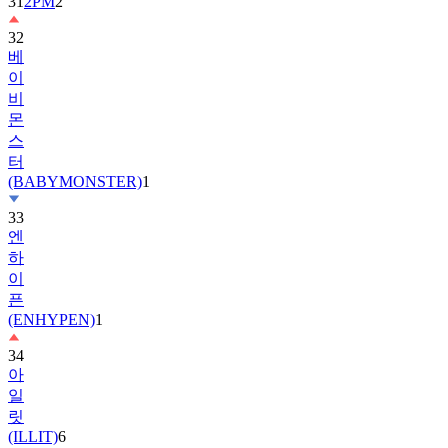
32
베
이
비
몬
스
터
(BABYMONSTER)
1
33
엔
하
이
픈
(ENHYPEN)
1
34
아
일
릿
(ILLIT)
6
35