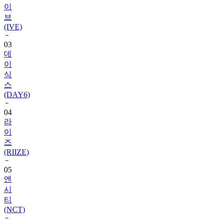
(IVE)
03
데
이
식
스
(DAY6)
04
라
이
즈
(RIIZE)
05
엔
시
티
(NCT)
06
블