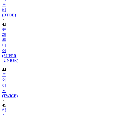
비
(BTOB)
43
슈
퍼
주
니
어
(SUPER
JUNIOR)
44
트
와
이
스
(TWICE)
45
킥
플
립