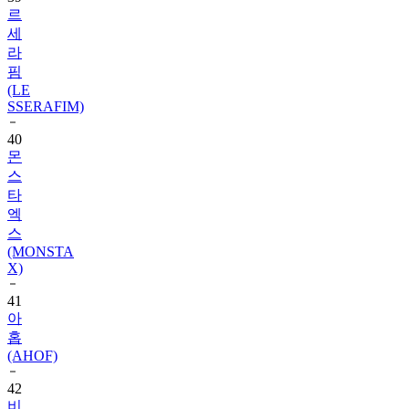
세
라
핌
(LE
SSERAFIM)
40
몬
스
타
엑
스
(MONSTA
X)
41
아
홉
(AHOF)
42
비
투