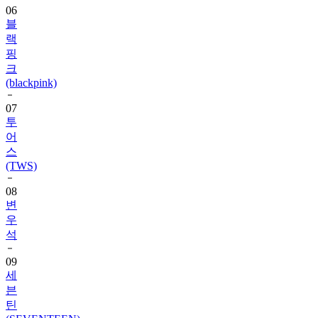
랙
핑
크
(blackpink)
07
투
어
스
(TWS)
08
변
우
석
09
세
븐
틴
(SEVENTEEN)