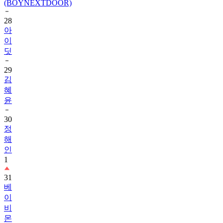
28
아
이
딧
29
김
혜
윤
30
정
해
인
1
31
베
이
비
몬
스
터