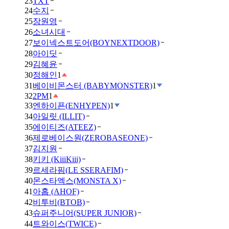
23
TXT
24
수지
25
장원영
26
소녀시대
27
보이넥스트도어(BOYNEXTDOOR)
28
아이딧
29
김혜윤
30
정해인
1
31
베이비몬스터 (BABYMONSTER)
1
32
2PM
1
33
엔하이픈(ENHYPEN)
1
34
아일릿 (ILLIT)
35
에이티즈(ATEEZ)
36
제로베이스원(ZEROBASEONE)
37
김지원
38
키키 (KiiiKiii)
39
르세라핌(LE SSERAFIM)
40
몬스타엑스(MONSTA X)
41
아홉 (AHOF)
42
비투비(BTOB)
43
슈퍼주니어(SUPER JUNIOR)
44
트와이스(TWICE)