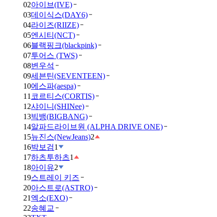
02
아이브(IVE)
03
데이식스(DAY6)
04
라이즈(RIIZE)
05
엔시티(NCT)
06
블랙핑크(blackpink)
07
투어스 (TWS)
08
변우석
09
세븐틴(SEVENTEEN)
10
에스파(aespa)
11
코르티스(CORTIS)
12
샤이니(SHINee)
13
빅뱅(BIGBANG)
14
알파드라이브원 (ALPHA DRIVE ONE)
15
뉴진스(NewJeans)
2
16
박보검
1
17
하츠투하츠
1
18
아이유
2
19
스트레이 키즈
20
아스트로(ASTRO)
21
엑소(EXO)
22
송혜교