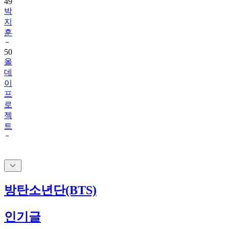
지
훈
50
올
데
이
프
로
젝
트
방탄소년단(BTS)
인기글