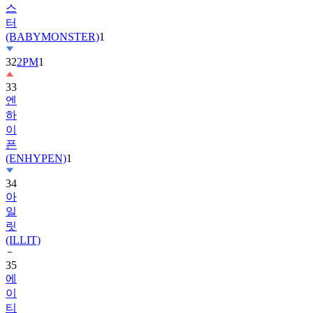
(BABYMONSTER)
1
32
2PM
1
33
엔
하
이
픈
(ENHYPEN)
1
34
아
일
릿
(ILLIT)
35
에
이
티
즈
(ATEEZ)