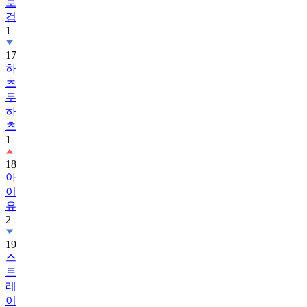
1
17
하
츠
투
하
츠
1
18
아
이
유
2
19
스
트
레
이
키
즈