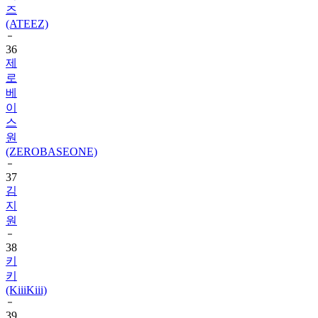
36
제
로
베
이
스
원
(ZEROBASEONE)
37
김
지
원
38
키
키
(KiiiKiii)
39
르