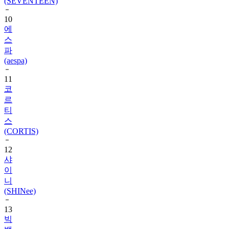
10
에
스
파
(aespa)
11
코
르
티
스
(CORTIS)
12
샤
이
니
(SHINee)
13
빅
뱅
(BIGBANG)