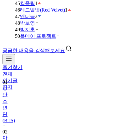
45
킥플립
1
46
레드벨벳(Red Velvet)
1
47
앤더블
2
48
박보영
49
박지훈
50
올데이 프로젝트
궁금한 내용을 검색해보세요
즐겨찾기
01
전체
방
인기글
탄
공지
소
년
단
(BTS)
02
아
이
브