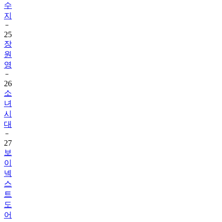
25
장
원
영
26
소
녀
시
대
27
보
이
넥
스
트
도
어
(BOYNEXTDOOR)