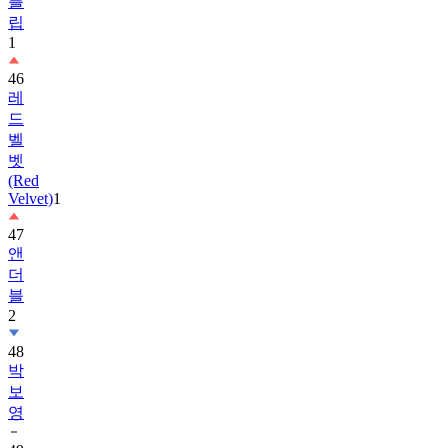
1
46
레
드
벨
벳
(Red
Velvet)
1
47
앤
더
블
2
48
박
보
영
49
박