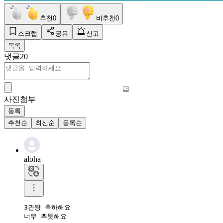
추천
0
비추천
0
스크랩
공유
신고
목록
댓글
20
사진첨부
등록
추천순
최신순
등록순
aloha
3관왕 축하해요

너무 뿌듯해요