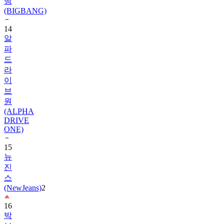
14
알
파
드
라
이
브
원
(ALPHA
DRIVE
ONE)
15
뉴
진
스
(NewJeans)
2
16
박
보
검