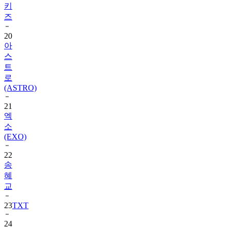
20
아
스
트
로
(ASTRO)
21
엑
소
(EXO)
22
송
혜
교
23
TXT
24
수
지