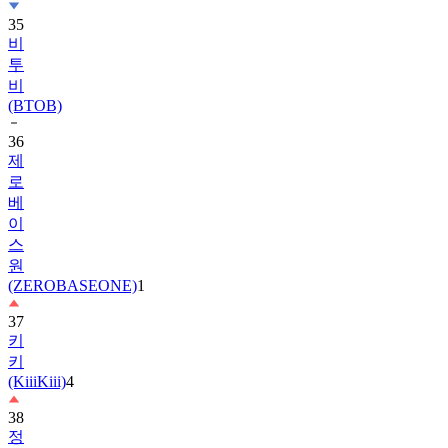
비
투
비
(BTOB)
36
제
로
베
이
스
원
(ZEROBASEONE)
1
37
키
키
(KiiiKiii)
4
38
정
해
인