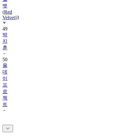
(Red
Velvet)
3
49
박
지
훈
50
올
데
이
프
로
젝
트