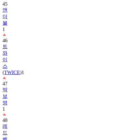
더
블
1
46
트
와
이
스
(TWICE)
1
47
박
보
영
1
48
레
드
벨
벳