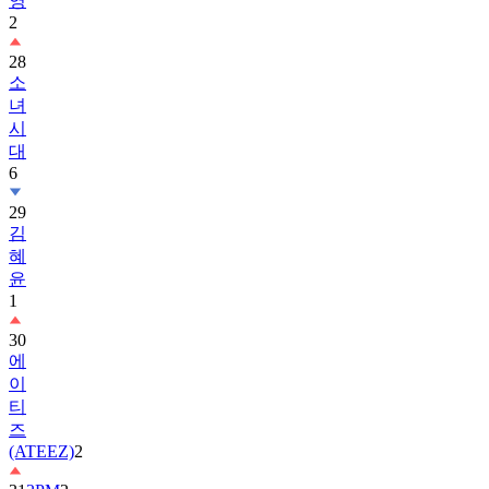
28
소
녀
시
대
6
29
김
혜
윤
1
30
에
이
티
즈
(ATEEZ)
2
31
2PM
2