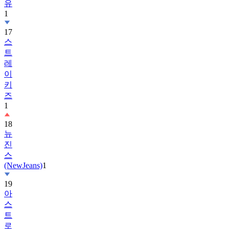
17
스
트
레
이
키
즈
1
18
뉴
진
스
(NewJeans)
1
19
아
스
트
로
(ASTRO)