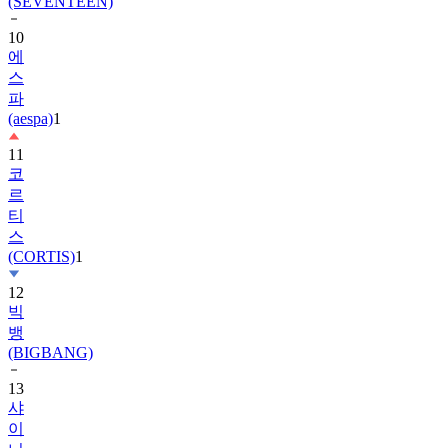
10
에
스
파
(aespa)
1
11
코
르
티
스
(CORTIS)
1
12
빅
뱅
(BIGBANG)
13
샤
이
니
(SHINee)