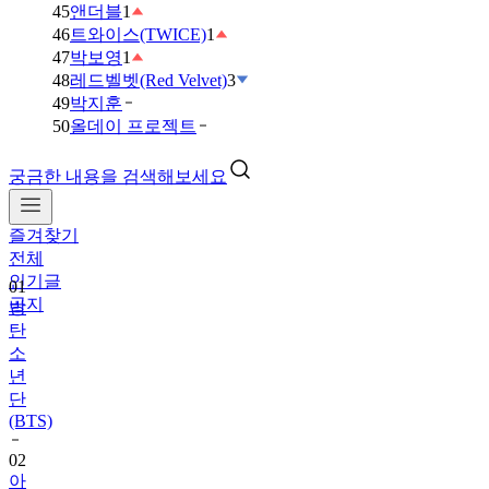
45
앤더블
1
46
트와이스(TWICE)
1
47
박보영
1
48
레드벨벳(Red Velvet)
3
49
박지훈
50
올데이 프로젝트
궁금한 내용을 검색해보세요
즐겨찾기
01
전체
방
인기글
탄
공지
소
년
단
(BTS)
02
아
이
브