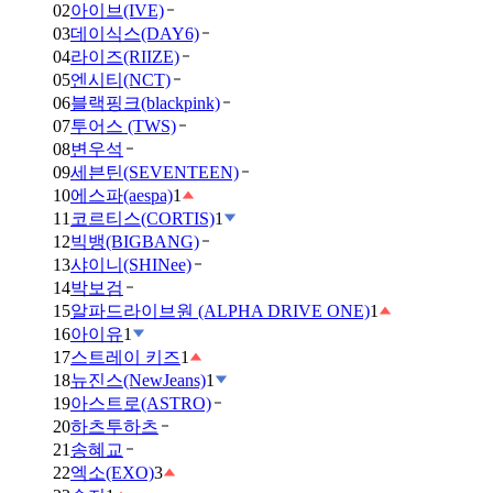
02
아이브(IVE)
03
데이식스(DAY6)
04
라이즈(RIIZE)
05
엔시티(NCT)
06
블랙핑크(blackpink)
07
투어스 (TWS)
08
변우석
09
세븐틴(SEVENTEEN)
10
에스파(aespa)
1
11
코르티스(CORTIS)
1
12
빅뱅(BIGBANG)
13
샤이니(SHINee)
14
박보검
15
알파드라이브원 (ALPHA DRIVE ONE)
1
16
아이유
1
17
스트레이 키즈
1
18
뉴진스(NewJeans)
1
19
아스트로(ASTRO)
20
하츠투하츠
21
송혜교
22
엑소(EXO)
3