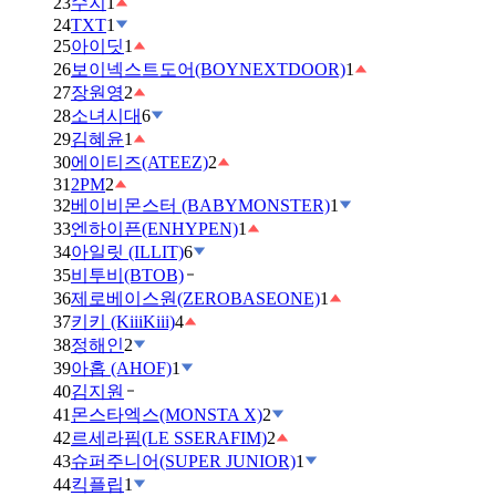
23
수지
1
24
TXT
1
25
아이딧
1
26
보이넥스트도어(BOYNEXTDOOR)
1
27
장원영
2
28
소녀시대
6
29
김혜윤
1
30
에이티즈(ATEEZ)
2
31
2PM
2
32
베이비몬스터 (BABYMONSTER)
1
33
엔하이픈(ENHYPEN)
1
34
아일릿 (ILLIT)
6
35
비투비(BTOB)
36
제로베이스원(ZEROBASEONE)
1
37
키키 (KiiiKiii)
4
38
정해인
2
39
아홉 (AHOF)
1
40
김지원
41
몬스타엑스(MONSTA X)
2
42
르세라핌(LE SSERAFIM)
2
43
슈퍼주니어(SUPER JUNIOR)
1
44
킥플립
1