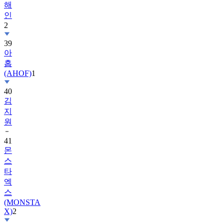
2
39
아
홉
(AHOF)
1
40
김
지
원
41
몬
스
타
엑
스
(MONSTA
X)
2
42
르