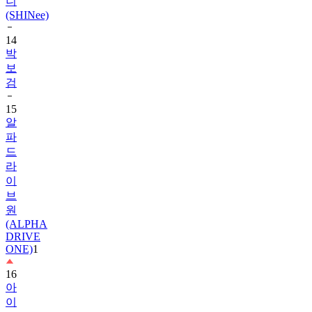
14
박
보
검
15
알
파
드
라
이
브
원
(ALPHA
DRIVE
ONE)
1
16
아
이
유
1