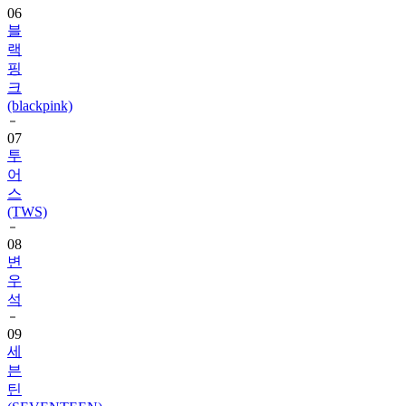
랙
핑
크
(blackpink)
07
투
어
스
(TWS)
08
변
우
석
09
세
븐
틴
(SEVENTEEN)