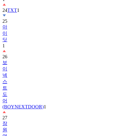
25
아
이
딧
1
26
보
이
넥
스
트
도
어
(BOYNEXTDOOR)
1
27
장
원
영
2