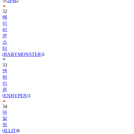
32
베
이
비
몬
스
터
(BABYMONSTER)
1
33
엔
하
이
픈
(ENHYPEN)
1
34
아
일
릿
(ILLIT)
6
35