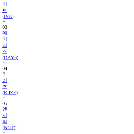
(IVE)
03
데
이
식
스
(DAY6)
04
라
이
즈
(RIIZE)
05
엔
시
티
(NCT)
06
블