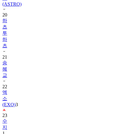
20
하
츠
투
하
츠
21
송
혜
교
22
엑
소
(EXO)
3
23
수
지
1
24
TXT
1