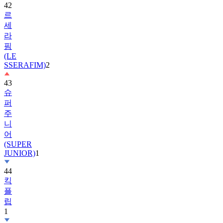
세
라
핌
(LE
SSERAFIM)
2
43
슈
퍼
주
니
어
(SUPER
JUNIOR)
1
44
킥
플
립
1
45
앤