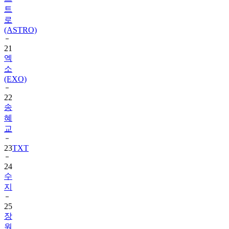
트
로
(ASTRO)
21
엑
소
(EXO)
22
송
혜
교
23
TXT
24
수
지
25
장
원