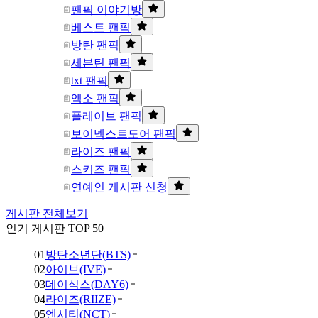
팬픽 이야기방
베스트 팬픽
방탄 팬픽
세븐틴 팬픽
txt 팬픽
엑소 팬픽
플레이브 팬픽
보이넥스트도어 팬픽
라이즈 팬픽
스키즈 팬픽
연예인 게시판 신청
게시판 전체보기
인기 게시판 TOP 50
01
방탄소년단(BTS)
02
아이브(IVE)
03
데이식스(DAY6)
04
라이즈(RIIZE)
05
엔시티(NCT)