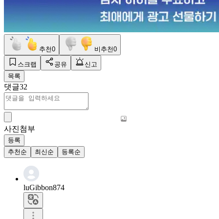
추천
0
비추천
0
스크랩
공유
신고
목록
댓글
32
사진첨부
등록
추천순
최신순
등록순
luGibbon874