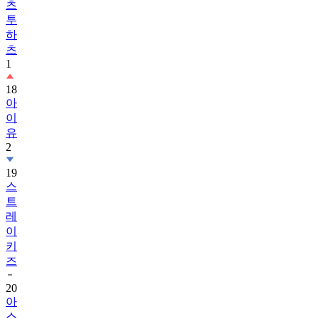
츠
투
하
츠
1
18
아
이
유
2
19
스
트
레
이
키
즈
20
아
스