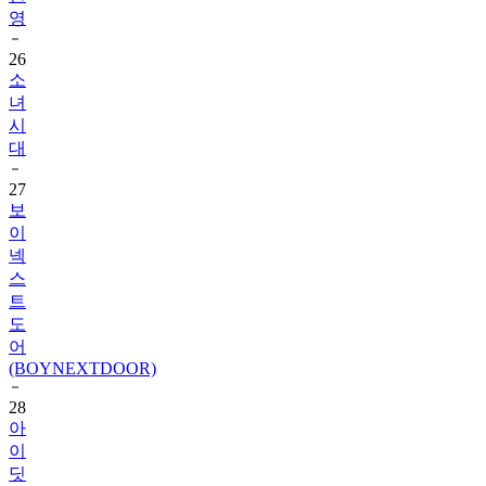
영
26
소
녀
시
대
27
보
이
넥
스
트
도
어
(BOYNEXTDOOR)
28
아
이
딧