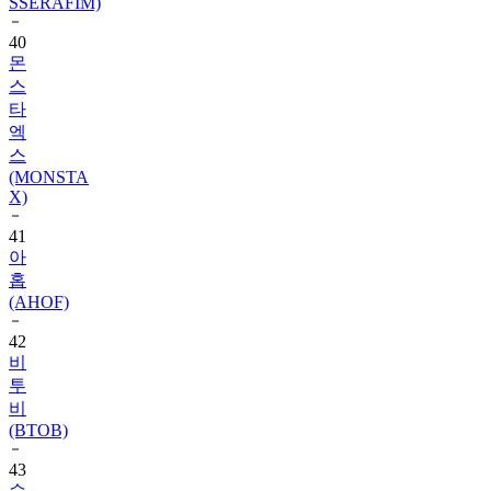
SSERAFIM)
40
몬
스
타
엑
스
(MONSTA
X)
41
아
홉
(AHOF)
42
비
투
비
(BTOB)
43
슈