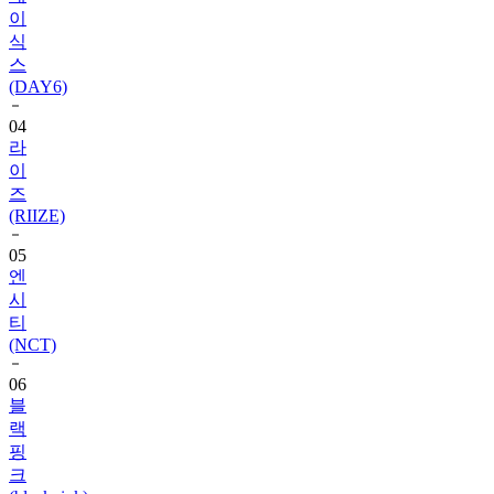
이
식
스
(DAY6)
04
라
이
즈
(RIIZE)
05
엔
시
티
(NCT)
06
블
랙
핑
크