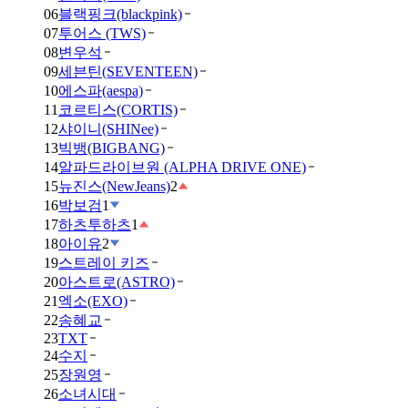
06
블랙핑크(blackpink)
07
투어스 (TWS)
08
변우석
09
세븐틴(SEVENTEEN)
10
에스파(aespa)
11
코르티스(CORTIS)
12
샤이니(SHINee)
13
빅뱅(BIGBANG)
14
알파드라이브원 (ALPHA DRIVE ONE)
15
뉴진스(NewJeans)
2
16
박보검
1
17
하츠투하츠
1
18
아이유
2
19
스트레이 키즈
20
아스트로(ASTRO)
21
엑소(EXO)
22
송혜교
23
TXT
24
수지
25
장원영
26
소녀시대