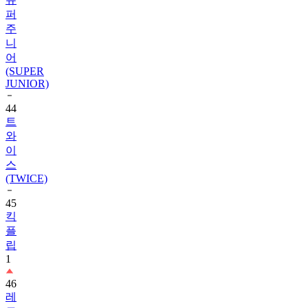
퍼
주
니
어
(SUPER
JUNIOR)
44
트
와
이
스
(TWICE)
45
킥
플
립
1
46
레