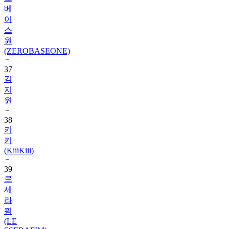
베
이
스
원
(ZEROBASEONE)
37
김
지
원
38
키
키
(KiiiKiii)
39
르
세
라
핌
(LE