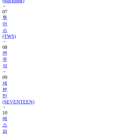
(blackpink)
07
투
어
스
(TWS)
08
변
우
석
09
세
븐
틴
(SEVENTEEN)
10
에
스
파