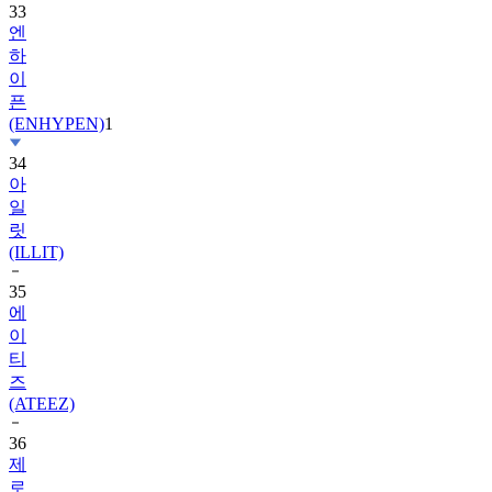
33
엔
하
이
픈
(ENHYPEN)
1
34
아
일
릿
(ILLIT)
35
에
이
티
즈
(ATEEZ)
36
제
로