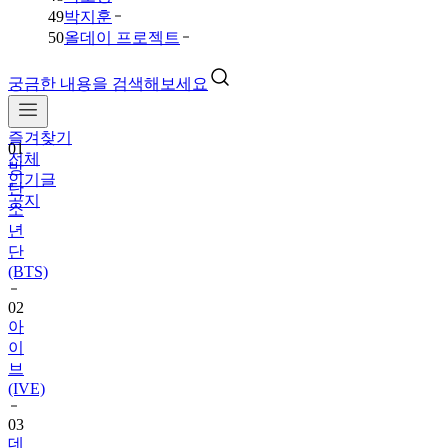
49
박지훈
50
올데이 프로젝트
궁금한 내용을 검색해보세요
즐겨찾기
01
전체
방
인기글
탄
공지
소
년
단
(BTS)
02
아
이
브
(IVE)
03
데