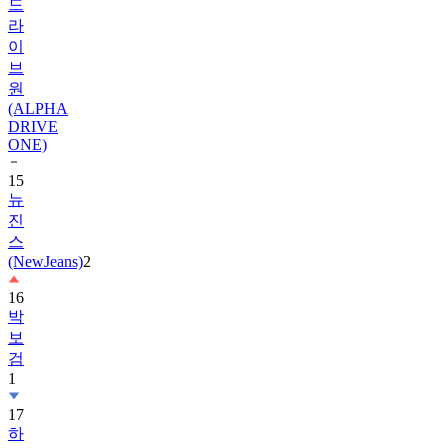
드
라
이
브
원
(ALPHA
DRIVE
ONE)
15
뉴
진
스
(NewJeans)
2
16
박
보
검
1
17
하