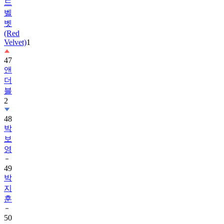
드
벨
벳
(Red
Velvet)
1
47
앤
더
블
2
48
박
보
영
49
박
지
훈
50