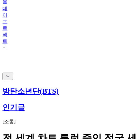
올
데
이
프
로
젝
트
방탄소년단(BTS)
인기글
[
소통
]
전 세계 차트 롱런 중인 정국 세