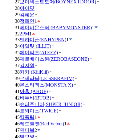
27
보이넥스트도어(BOYNEXTDOOR)
28
아이딧
29
김혜윤
30
정해인
1
31
베이비몬스터 (BABYMONSTER)
1
32
2PM
1
33
엔하이픈(ENHYPEN)
1
34
아일릿 (ILLIT)
35
에이티즈(ATEEZ)
36
제로베이스원(ZEROBASEONE)
37
김지원
38
키키 (KiiiKiii)
39
르세라핌(LE SSERAFIM)
40
몬스타엑스(MONSTA X)
41
아홉 (AHOF)
42
비투비(BTOB)
43
슈퍼주니어(SUPER JUNIOR)
44
트와이스(TWICE)
45
킥플립
1
46
레드벨벳(Red Velvet)
1
47
앤더블
2
48
박보영