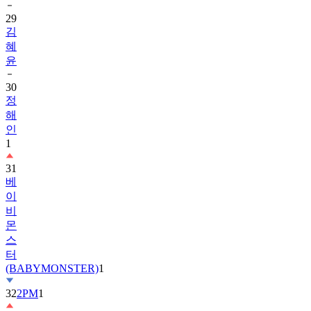
29
김
혜
윤
30
정
해
인
1
31
베
이
비
몬
스
터
(BABYMONSTER)
1
32
2PM
1