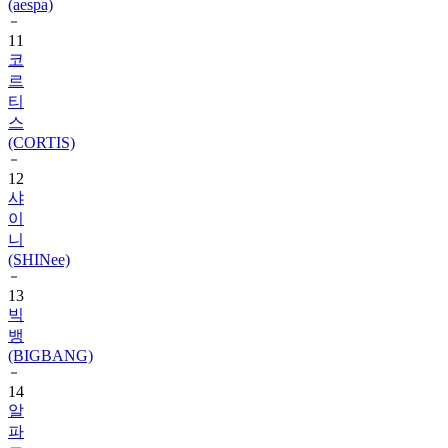
(aespa)
11
코
르
티
스
(CORTIS)
12
샤
이
니
(SHINee)
13
빅
뱅
(BIGBANG)
14
알
파