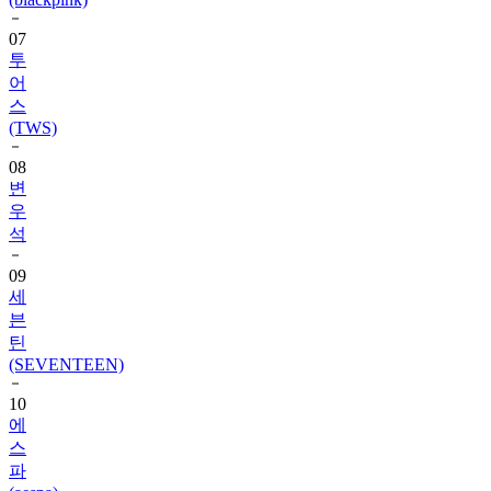
투
어
스
(TWS)
08
변
우
석
09
세
븐
틴
(SEVENTEEN)
10
에
스
파
(aespa)