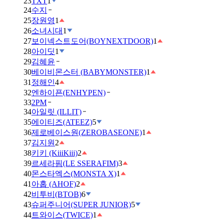
23
TXT
1
24
수지
25
장원영
1
26
소녀시대
1
27
보이넥스트도어(BOYNEXTDOOR)
1
28
아이딧
1
29
김혜윤
30
베이비몬스터 (BABYMONSTER)
1
31
정해인
4
32
엔하이픈(ENHYPEN)
33
2PM
34
아일릿 (ILLIT)
35
에이티즈(ATEEZ)
5
36
제로베이스원(ZEROBASEONE)
1
37
김지원
2
38
키키 (KiiiKiii)
2
39
르세라핌(LE SSERAFIM)
3
40
몬스타엑스(MONSTA X)
1
41
아홉 (AHOF)
2
42
비투비(BTOB)
6
43
슈퍼주니어(SUPER JUNIOR)
5
44
트와이스(TWICE)
1