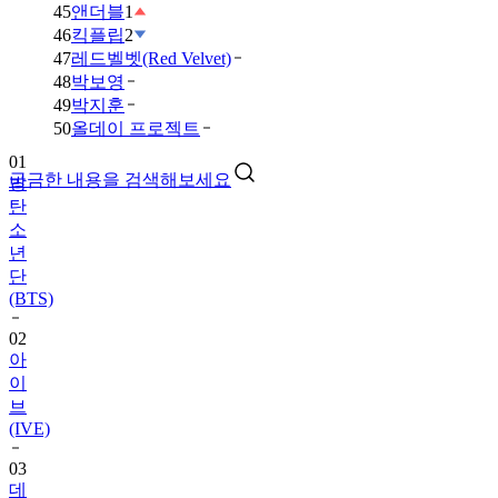
45
앤더블
1
46
킥플립
2
47
레드벨벳(Red Velvet)
48
박보영
49
박지훈
01
50
올데이 프로젝트
방
탄
궁금한 내용을 검색해보세요
소
년
단
(BTS)
02
아
이
브
(IVE)
03
데
이
식