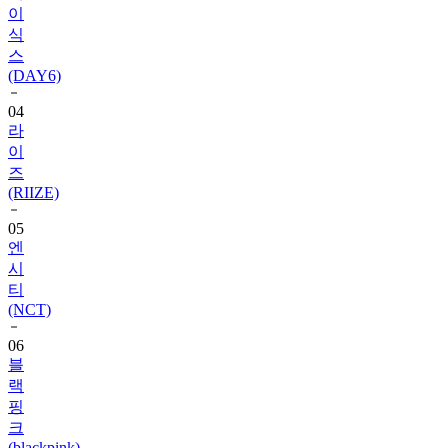
스
(DAY6)
04
라
이
즈
(RIIZE)
05
엔
시
티
(NCT)
06
블
랙
핑
크
(blackpink)
07