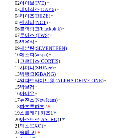
02
아이브(IVE)
03
데이식스(DAY6)
04
라이즈(RIIZE)
05
엔시티(NCT)
06
블랙핑크(blackpink)
07
투어스 (TWS)
08
변우석
09
세븐틴(SEVENTEEN)
10
에스파(aespa)
11
코르티스(CORTIS)
12
샤이니(SHINee)
13
빅뱅(BIGBANG)
14
알파드라이브원 (ALPHA DRIVE ONE)
15
박보검
16
아이유
17
뉴진스(NewJeans)
18
하츠투하츠
2
19
스트레이 키즈
1
20
아스트로(ASTRO)
1
21
엑소(EXO)
22
송혜교
1