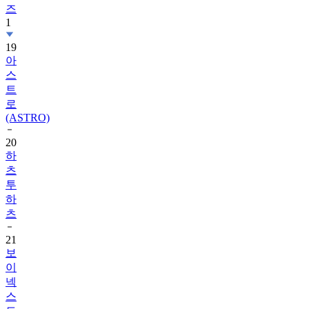
19
아
스
트
로
(ASTRO)
20
하
츠
투
하
츠
21
보
이
넥
스
트
도