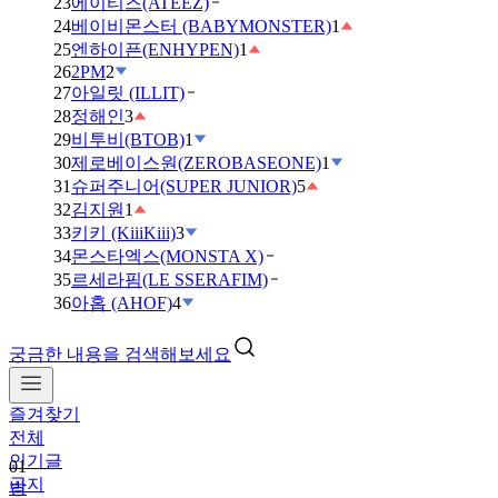
23
에이티즈(ATEEZ)
24
베이비몬스터 (BABYMONSTER)
1
25
엔하이픈(ENHYPEN)
1
26
2PM
2
27
아일릿 (ILLIT)
28
정해인
3
29
비투비(BTOB)
1
30
제로베이스원(ZEROBASEONE)
1
31
슈퍼주니어(SUPER JUNIOR)
5
32
김지원
1
33
키키 (KiiiKiii)
3
34
몬스타엑스(MONSTA X)
35
르세라핌(LE SSERAFIM)
36
아홉 (AHOF)
4
궁금한 내용을 검색해보세요
즐겨찾기
01
전체
방
인기글
탄
공지
소