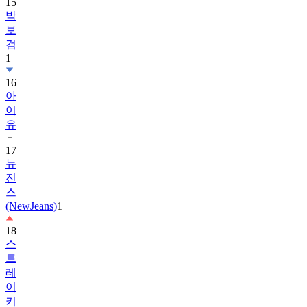
보
검
1
16
아
이
유
17
뉴
진
스
(NewJeans)
1
18
스
트
레
이
키
즈
1