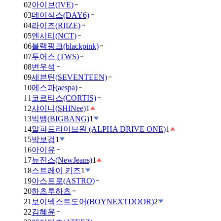
02
아이브(IVE)
03
데이식스(DAY6)
04
라이즈(RIIZE)
05
엔시티(NCT)
06
블랙핑크(blackpink)
07
투어스 (TWS)
08
변우석
09
세븐틴(SEVENTEEN)
10
에스파(aespa)
11
코르티스(CORTIS)
12
샤이니(SHINee)
1
13
빅뱅(BIGBANG)
1
14
알파드라이브원 (ALPHA DRIVE ONE)
1
15
박보검
1
16
아이유
17
뉴진스(NewJeans)
1
18
스트레이 키즈
1
19
아스트로(ASTRO)
20
하츠투하츠
21
보이넥스트도어(BOYNEXTDOOR)
2
22
김혜윤