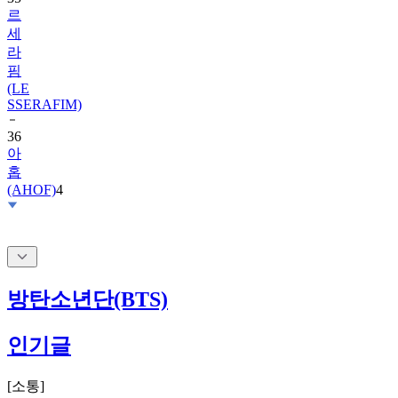
세
라
핌
(LE
SSERAFIM)
36
아
홉
(AHOF)
4
방탄소년단(BTS)
인기글
[
소통
]