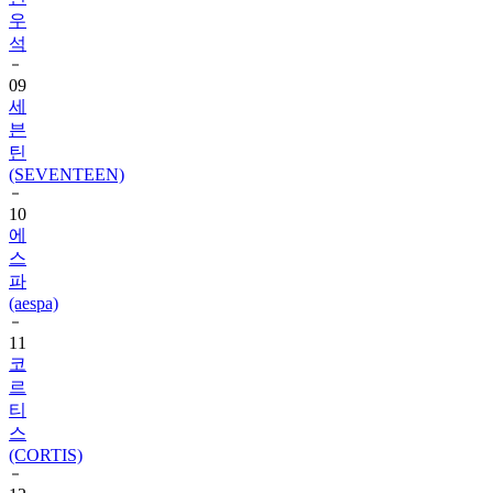
석
09
세
븐
틴
(SEVENTEEN)
10
에
스
파
(aespa)
11
코
르
티
스
(CORTIS)
12
샤