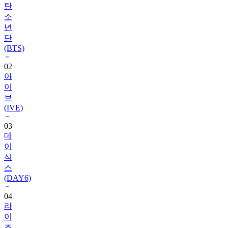
년
단
(BTS)
02
아
이
브
(IVE)
03
데
이
식
스
(DAY6)
04
라
이
즈
(RIIZE)