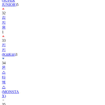
32
김
지
원
1
33
키
키
(KiiiKiii)
3
34
몬
스
타
엑
스
(MONSTA
X)
35
르