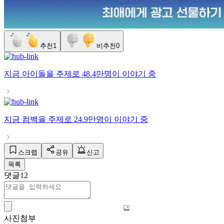
추천
1
비추천
0
지금
아이돌
을 주제로
48.4만명
이 이야기 중
지금
컴백
을 주제로
24.9만명
이 이야기 중
스크랩
공유
신고
목록
댓글
12
사진첨부