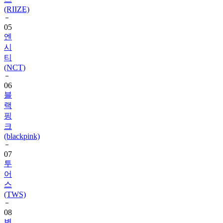
05
엔
시
티
(NCT)
06
블
랙
핑
크
(blackpink)
07
투
어
스
(TWS)
08
변
우