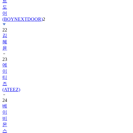
어
(BOYNEXTDOOR)
2
22
김
혜
윤
23
에
이
티
즈
(ATEEZ)
24
베
이
비
몬
스
터
(BABYMONSTER)
1