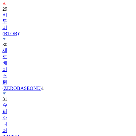
비
투
비
(BTOB)
1
30
제
로
베
이
스
원
(ZEROBASEONE)
1
31
슈
퍼
주
니
어
(SUPER
JUNIOR)
5