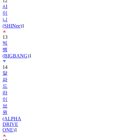
이
니
(SHINee)
1
13
빅
뱅
(BIGBANG)
1
14
알
파
드
라
이
브
원
(ALPHA
DRIVE
ONE)
1
15
박