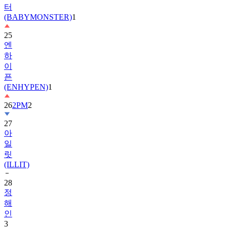
25
엔
하
이
픈
(ENHYPEN)
1
26
2PM
2
27
아
일
릿
(ILLIT)
28
정
해
인
3
29