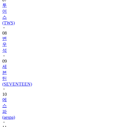
투
어
스
(TWS)
08
변
우
석
09
세
븐
틴
(SEVENTEEN)
10
에
스
파
(aespa)