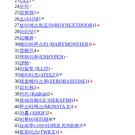
23
TXT
1
24
수지
25
장원영
1
26
소녀시대
1
27
보이넥스트도어(BOYNEXTDOOR)
1
28
아이딧
1
29
김혜윤
30
베이비몬스터 (BABYMONSTER)
1
31
정해인
4
32
엔하이픈(ENHYPEN)
33
2PM
34
아일릿 (ILLIT)
35
에이티즈(ATEEZ)
5
36
제로베이스원(ZEROBASEONE)
1
37
김지원
2
38
키키 (KiiiKiii)
2
39
르세라핌(LE SSERAFIM)
3
40
몬스타엑스(MONSTA X)
1
41
아홉 (AHOF)
2
42
비투비(BTOB)
6
43
슈퍼주니어(SUPER JUNIOR)
5
44
트와이스(TWICE)
1