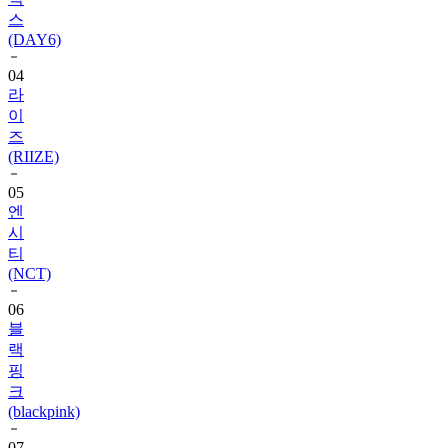
스
(DAY6)
04
라
이
즈
(RIIZE)
05
엔
시
티
(NCT)
06
블
랙
핑
크
(blackpink)
07