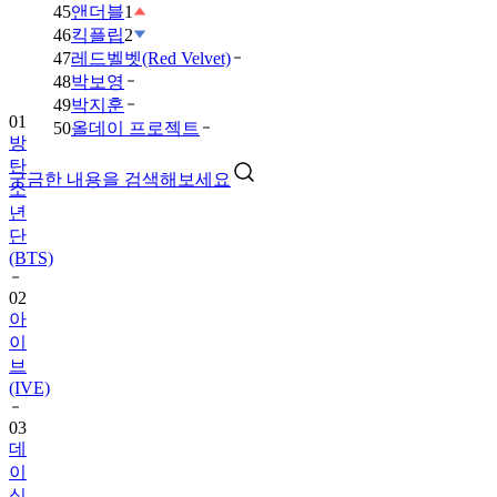
45
앤더블
1
46
킥플립
2
47
레드벨벳(Red Velvet)
48
박보영
49
박지훈
01
50
올데이 프로젝트
방
탄
궁금한 내용을 검색해보세요
소
년
단
(BTS)
02
아
이
브
(IVE)
03
데
이
식