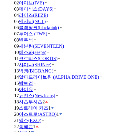
02
아이브(IVE)
03
데이식스(DAY6)
04
라이즈(RIIZE)
05
엔시티(NCT)
06
블랙핑크(blackpink)
07
투어스 (TWS)
08
변우석
09
세븐틴(SEVENTEEN)
10
에스파(aespa)
11
코르티스(CORTIS)
12
샤이니(SHINee)
13
빅뱅(BIGBANG)
14
알파드라이브원 (ALPHA DRIVE ONE)
15
박보검
16
아이유
17
뉴진스(NewJeans)
18
하츠투하츠
2
19
스트레이 키즈
1
20
아스트로(ASTRO)
1
21
엑소(EXO)
22
송혜교
1