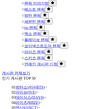
팬픽 이야기방
베스트 팬픽
방탄 팬픽
세븐틴 팬픽
txt 팬픽
엑소 팬픽
플레이브 팬픽
보이넥스트도어 팬픽
라이즈 팬픽
스키즈 팬픽
연예인 게시판 신청
게시판 전체보기
인기 게시판 TOP 50
01
방탄소년단(BTS)
02
아이브(IVE)
03
데이식스(DAY6)
04
라이즈(RIIZE)
05
엔시티(NCT)