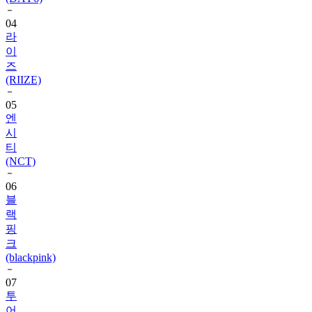
04
라
이
즈
(RIIZE)
05
엔
시
티
(NCT)
06
블
랙
핑
크
(blackpink)
07
투
어