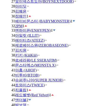
27
보이넥스트도어(BOYNEXTDOOR)
28
아이딧
29
김혜윤
30
정해인
1
31
베이비몬스터 (BABYMONSTER)
1
32
2PM
1
33
엔하이픈(ENHYPEN)
1
34
아일릿 (ILLIT)
35
에이티즈(ATEEZ)
36
제로베이스원(ZEROBASEONE)
37
김지원
38
키키 (KiiiKiii)
39
르세라핌(LE SSERAFIM)
40
몬스타엑스(MONSTA X)
41
아홉 (AHOF)
42
비투비(BTOB)
43
슈퍼주니어(SUPER JUNIOR)
44
트와이스(TWICE)
45
킥플립
1
46
레드벨벳(Red Velvet)
1
47
앤더블
2
48
박보영