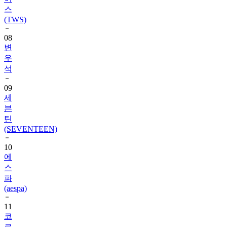
스
(TWS)
08
변
우
석
09
세
븐
틴
(SEVENTEEN)
10
에
스
파
(aespa)
11
코
르