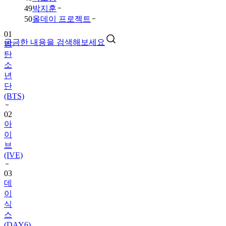
49
박지훈
50
올데이 프로젝트
01
궁금한 내용을 검색해보세요
방
탄
소
년
단
(BTS)
02
아
이
브
(IVE)
03
데
이
식
스
(DAY6)