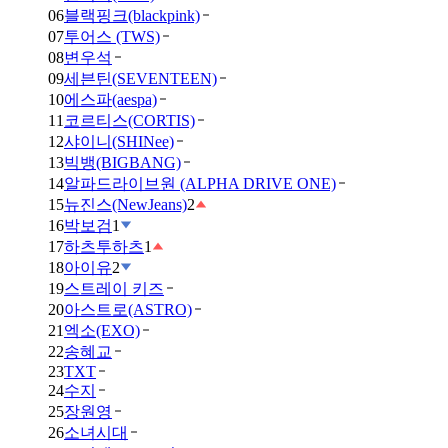
06
블랙핑크(blackpink)
07
투어스 (TWS)
08
변우석
09
세븐틴(SEVENTEEN)
10
에스파(aespa)
11
코르티스(CORTIS)
12
샤이니(SHINee)
13
빅뱅(BIGBANG)
14
알파드라이브원 (ALPHA DRIVE ONE)
15
뉴진스(NewJeans)
2
16
박보검
1
17
하츠투하츠
1
18
아이유
2
19
스트레이 키즈
20
아스트로(ASTRO)
21
엑소(EXO)
22
송혜교
23
TXT
24
수지
25
장원영
26
소녀시대