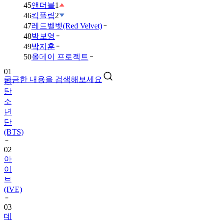
45
앤더블
1
46
킥플립
2
47
레드벨벳(Red Velvet)
48
박보영
49
박지훈
01
50
올데이 프로젝트
방
탄
궁금한 내용을 검색해보세요
소
년
단
(BTS)
02
아
이
브
(IVE)
03
데
이
식