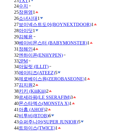
23
TXT
1
24
수지
25
장원영
1
26
소녀시대
1
27
보이넥스트도어(BOYNEXTDOOR)
1
28
아이딧
1
29
김혜윤
30
베이비몬스터 (BABYMONSTER)
1
31
정해인
4
32
엔하이픈(ENHYPEN)
33
2PM
34
아일릿 (ILLIT)
35
에이티즈(ATEEZ)
5
36
제로베이스원(ZEROBASEONE)
1
37
김지원
2
38
키키 (KiiiKiii)
2
39
르세라핌(LE SSERAFIM)
3
40
몬스타엑스(MONSTA X)
1
41
아홉 (AHOF)
2
42
비투비(BTOB)
6
43
슈퍼주니어(SUPER JUNIOR)
5
44
트와이스(TWICE)
1