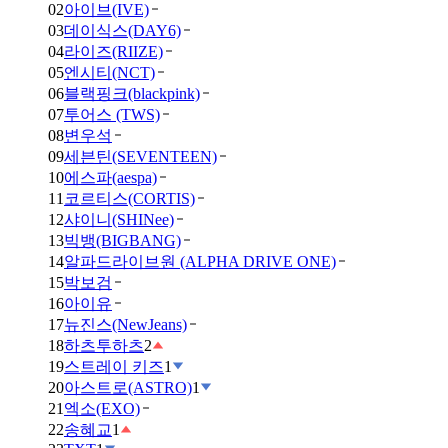
02
아이브(IVE)
03
데이식스(DAY6)
04
라이즈(RIIZE)
05
엔시티(NCT)
06
블랙핑크(blackpink)
07
투어스 (TWS)
08
변우석
09
세븐틴(SEVENTEEN)
10
에스파(aespa)
11
코르티스(CORTIS)
12
샤이니(SHINee)
13
빅뱅(BIGBANG)
14
알파드라이브원 (ALPHA DRIVE ONE)
15
박보검
16
아이유
17
뉴진스(NewJeans)
18
하츠투하츠
2
19
스트레이 키즈
1
20
아스트로(ASTRO)
1
21
엑소(EXO)
22
송혜교
1