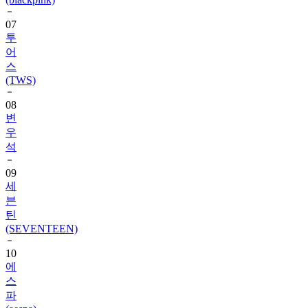
투
어
스
(TWS)
08
변
우
석
09
세
븐
틴
(SEVENTEEN)
10
에
스
파
(aespa)