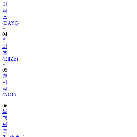
스
(DAY6)
04
라
이
즈
(RIIZE)
05
엔
시
티
(NCT)
06
블
랙
핑
크
(blackpink)
07