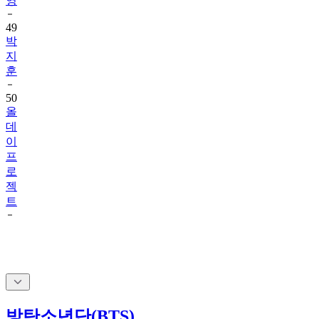
영
49
박
지
훈
50
올
데
이
프
로
젝
트
방탄소년단(BTS)