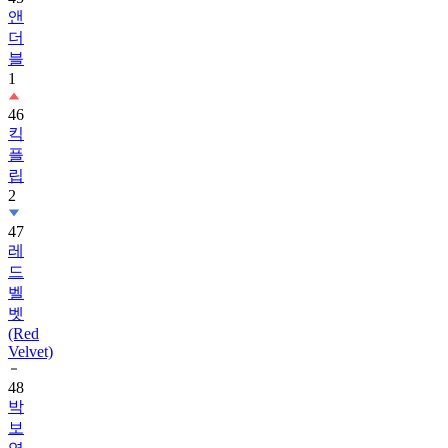
앤
더
블
1
46
킥
플
립
2
47
레
드
벨
벳
(Red
Velvet)
48
박
보