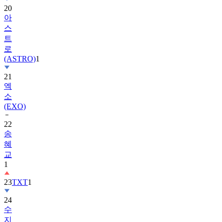
20
아
스
트
로
(ASTRO)
1
21
엑
소
(EXO)
22
송
혜
교
1
23
TXT
1
24
수
지