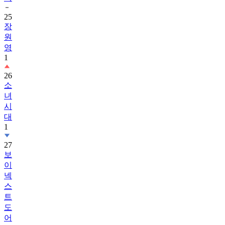
25
장
원
영
1
26
소
녀
시
대
1
27
보
이
넥
스
트
도
어