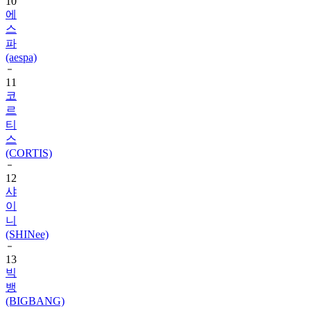
10
에
스
파
(aespa)
11
코
르
티
스
(CORTIS)
12
샤
이
니
(SHINee)
13
빅
뱅
(BIGBANG)