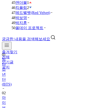
45
앤더블
1
46
킥플립
2
47
레드벨벳(Red Velvet)
48
박보영
49
박지훈
50
올데이 프로젝트
궁금한 내용을 검색해보세요
즐겨찾기
01
전체
방
인기글
탄
공지
소
년
단
(BTS)
02
아
이
브