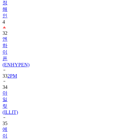
정
해
인
4
32
엔
하
이
픈
(ENHYPEN)
33
2PM
34
아
일
릿
(ILLIT)
35
에
이