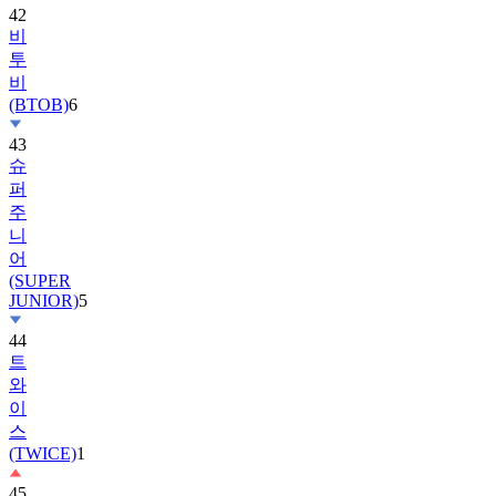
42
비
투
비
(BTOB)
6
43
슈
퍼
주
니
어
(SUPER
JUNIOR)
5
44
트
와
이
스
(TWICE)
1
45