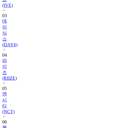
(IVE)
03
데
이
식
스
(DAY6)
04
라
이
즈
(RIIZE)
05
엔
시
티
(NCT)
06
블