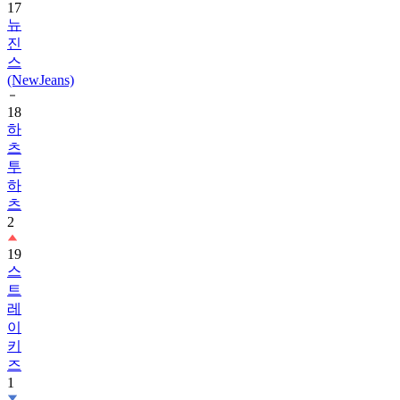
17
뉴
진
스
(NewJeans)
18
하
츠
투
하
츠
2
19
스
트
레
이
키
즈
1