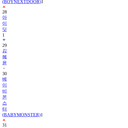
(BOYNEXTDOOR)
1
28
아
이
딧
1
29
김
혜
윤
30
베
이
비
몬
스
터
(BABYMONSTER)
1
31