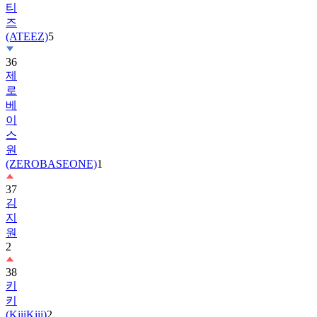
티
즈
(ATEEZ)
5
36
제
로
베
이
스
원
(ZEROBASEONE)
1
37
김
지
원
2
38
키
키
(KiiiKiii)
2