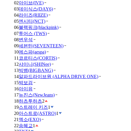
02
아이브(IVE)
03
데이식스(DAY6)
04
라이즈(RIIZE)
05
엔시티(NCT)
06
블랙핑크(blackpink)
07
투어스 (TWS)
08
변우석
09
세븐틴(SEVENTEEN)
10
에스파(aespa)
11
코르티스(CORTIS)
12
샤이니(SHINee)
13
빅뱅(BIGBANG)
14
알파드라이브원 (ALPHA DRIVE ONE)
15
박보검
16
아이유
17
뉴진스(NewJeans)
18
하츠투하츠
2
19
스트레이 키즈
1
20
아스트로(ASTRO)
1
21
엑소(EXO)
22
송혜교
1