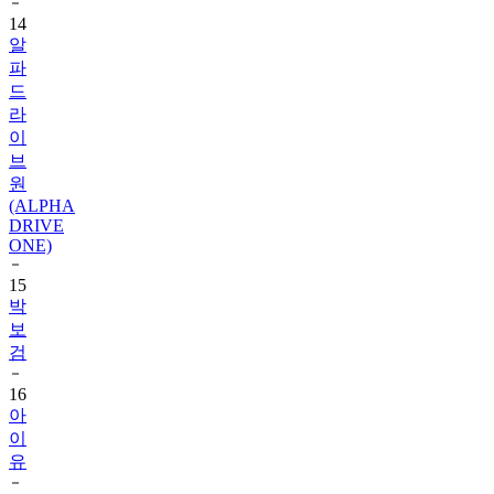
14
알
파
드
라
이
브
원
(ALPHA
DRIVE
ONE)
15
박
보
검
16
아
이
유