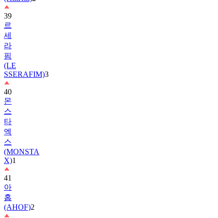
39
르
세
라
핌
(LE
SSERAFIM)
3
40
몬
스
타
엑
스
(MONSTA
X)
1
41
아
홉
(AHOF)
2