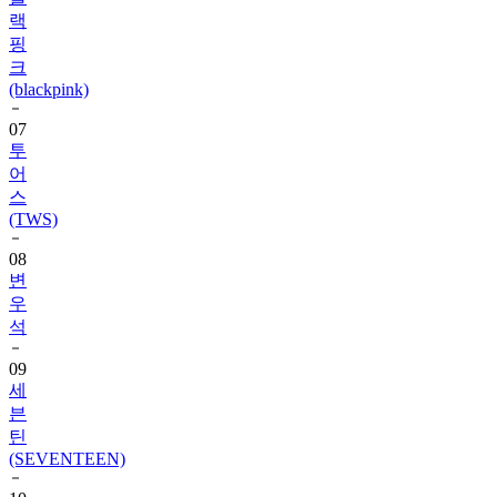
랙
핑
크
(blackpink)
07
투
어
스
(TWS)
08
변
우
석
09
세
븐
틴
(SEVENTEEN)