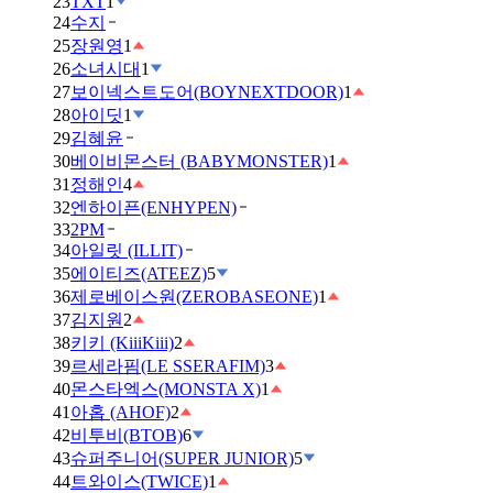
23
TXT
1
24
수지
25
장원영
1
26
소녀시대
1
27
보이넥스트도어(BOYNEXTDOOR)
1
28
아이딧
1
29
김혜윤
30
베이비몬스터 (BABYMONSTER)
1
31
정해인
4
32
엔하이픈(ENHYPEN)
33
2PM
34
아일릿 (ILLIT)
35
에이티즈(ATEEZ)
5
36
제로베이스원(ZEROBASEONE)
1
37
김지원
2
38
키키 (KiiiKiii)
2
39
르세라핌(LE SSERAFIM)
3
40
몬스타엑스(MONSTA X)
1
41
아홉 (AHOF)
2
42
비투비(BTOB)
6
43
슈퍼주니어(SUPER JUNIOR)
5
44
트와이스(TWICE)
1