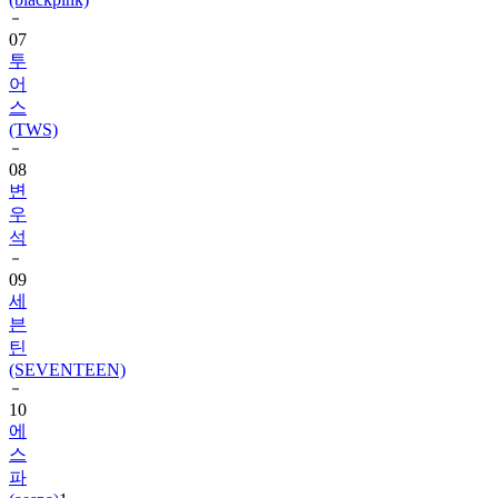
투
어
스
(TWS)
08
변
우
석
09
세
븐
틴
(SEVENTEEN)
10
에
스
파
(aespa)
1