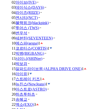
02
아이브(IVE)
03
데이식스(DAY6)
04
라이즈(RIIZE)
05
엔시티(NCT)
06
블랙핑크(blackpink)
07
투어스 (TWS)
08
변우석
09
세븐틴(SEVENTEEN)
10
에스파(aespa)
1
11
코르티스(CORTIS)
1
12
빅뱅(BIGBANG)
13
샤이니(SHINee)
14
박보검
15
알파드라이브원 (ALPHA DRIVE ONE)
1
16
아이유
1
17
스트레이 키즈
1
18
뉴진스(NewJeans)
1
19
아스트로(ASTRO)
20
하츠투하츠
21
송혜교
22
엑소(EXO)
3