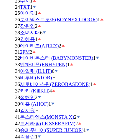
23
수지
1
24
TXT
1
25
아이딧
1
26
보이넥스트도어(BOYNEXTDOOR)
1
27
장원영
2
28
소녀시대
6
29
김혜윤
1
30
에이티즈(ATEEZ)
2
31
2PM
2
32
베이비몬스터 (BABYMONSTER)
1
33
엔하이픈(ENHYPEN)
1
34
아일릿 (ILLIT)
6
35
비투비(BTOB)
36
제로베이스원(ZEROBASEONE)
1
37
키키 (KiiiKiii)
4
38
정해인
2
39
아홉 (AHOF)
1
40
김지원
41
몬스타엑스(MONSTA X)
2
42
르세라핌(LE SSERAFIM)
2
43
슈퍼주니어(SUPER JUNIOR)
1
44
킥플립
1