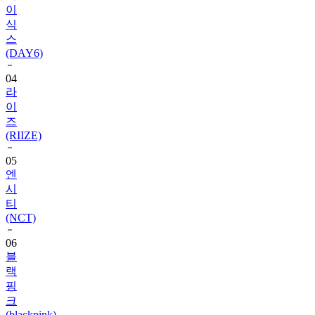
스
(DAY6)
04
라
이
즈
(RIIZE)
05
엔
시
티
(NCT)
06
블
랙
핑
크
(blackpink)
07