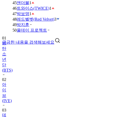
45
앤더블
1
46
트와이스(TWICE)
1
47
박보영
1
48
레드벨벳(Red Velvet)
3
49
박지훈
01
50
올데이 프로젝트
방
탄
궁금한 내용을 검색해보세요
소
년
단
(BTS)
02
아
이
브
(IVE)
03
데
이
식