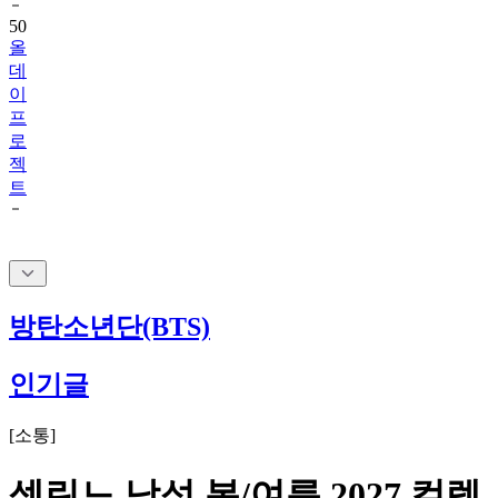
올
데
이
프
로
젝
트
방탄소년단(BTS)
인기글
[
소통
]
셀린느 남성 봄/여름 2027 컬렉