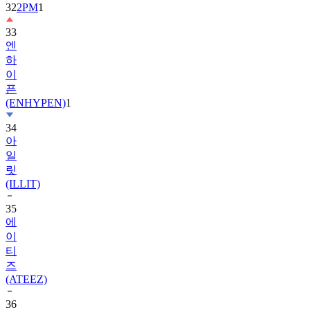
33
엔
하
이
픈
(ENHYPEN)
1
34
아
일
릿
(ILLIT)
35
에
이
티
즈
(ATEEZ)
36
제
로