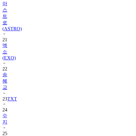
트
로
(ASTRO)
21
엑
소
(EXO)
22
송
혜
교
23
TXT
24
수
지
25
장
원