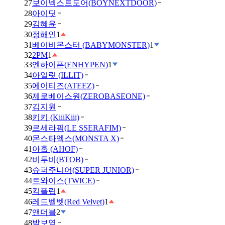
27
보이넥스트도어(BOYNEXTDOOR)
28
아이딧
29
김혜윤
30
정해인
1
31
베이비몬스터 (BABYMONSTER)
1
32
2PM
1
33
엔하이픈(ENHYPEN)
1
34
아일릿 (ILLIT)
35
에이티즈(ATEEZ)
36
제로베이스원(ZEROBASEONE)
37
김지원
38
키키 (KiiiKiii)
39
르세라핌(LE SSERAFIM)
40
몬스타엑스(MONSTA X)
41
아홉 (AHOF)
42
비투비(BTOB)
43
슈퍼주니어(SUPER JUNIOR)
44
트와이스(TWICE)
45
킥플립
1
46
레드벨벳(Red Velvet)
1
47
앤더블
2
48
박보영