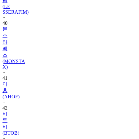
SSERAFIM)
40
몬
스
타
엑
스
(MONSTA
X)
41
아
홉
(AHOF)
42
비
투
비
(BTOB)
43
슈