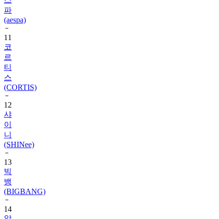
(aespa)
11
코
르
티
스
(CORTIS)
12
샤
이
니
(SHINee)
13
빅
뱅
(BIGBANG)
14
알
파