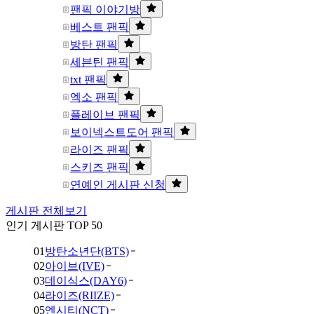
팬픽 이야기방
베스트 팬픽
방탄 팬픽
세븐틴 팬픽
txt 팬픽
엑소 팬픽
플레이브 팬픽
보이넥스트도어 팬픽
라이즈 팬픽
스키즈 팬픽
연예인 게시판 신청
게시판 전체보기
인기 게시판 TOP 50
01
방탄소년단(BTS)
02
아이브(IVE)
03
데이식스(DAY6)
04
라이즈(RIIZE)
05
엔시티(NCT)