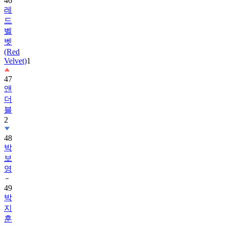
드
벨
벳
(Red
Velvet)
1
47
앤
더
블
2
48
박
보
영
49
박
지
훈
50