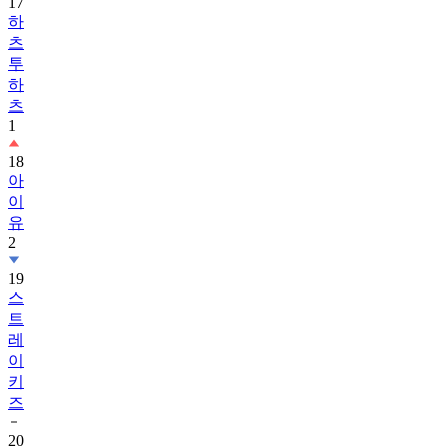
츠
투
하
츠
1
18
아
이
유
2
19
스
트
레
이
키
즈
20
아
스