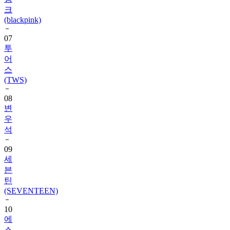
(blackpink)
07
투
어
스
(TWS)
08
변
우
석
09
세
븐
틴
(SEVENTEEN)
10
에
스
파