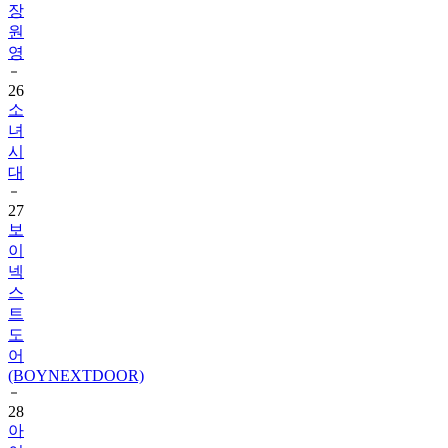
영
26
소
녀
시
대
27
보
이
넥
스
트
도
어
(BOYNEXTDOOR)
28
아
이
딧