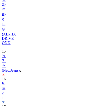
드
라
이
브
원
(ALPHA
DRIVE
ONE)
15
뉴
진
스
(NewJeans)
2
16
박
보
검
1
17
하