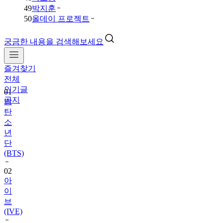
49
박지훈
50
올데이 프로젝트
궁금한 내용을 검색해보세요
즐겨찾기
01
전체
방
인기글
탄
공지
소
년
단
(BTS)
02
아
이
브
(IVE)
03
데