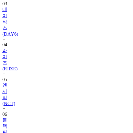
이
식
스
(DAY6)
04
라
이
즈
(RIIZE)
05
엔
시
티
(NCT)
06
블
랙
핑
크