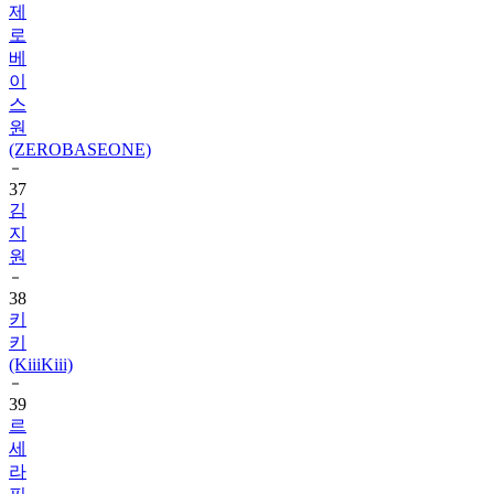
베
이
스
원
(ZEROBASEONE)
37
김
지
원
38
키
키
(KiiiKiii)
39
르
세
라
핌
(LE