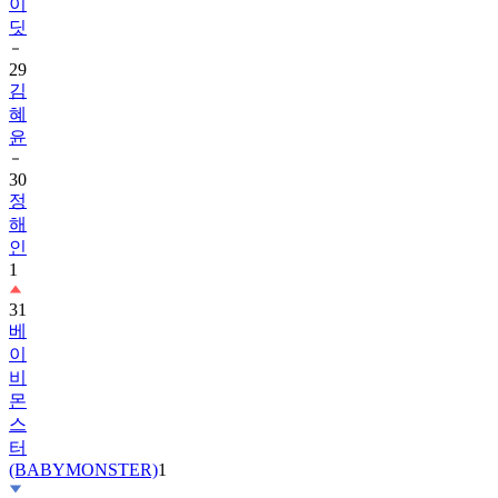
29
김
혜
윤
30
정
해
인
1
31
베
이
비
몬
스
터
(BABYMONSTER)
1
32
2PM
1