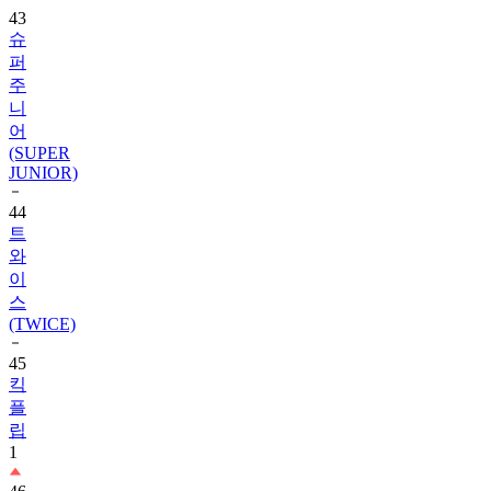
퍼
주
니
어
(SUPER
JUNIOR)
44
트
와
이
스
(TWICE)
45
킥
플
립
1
46
레