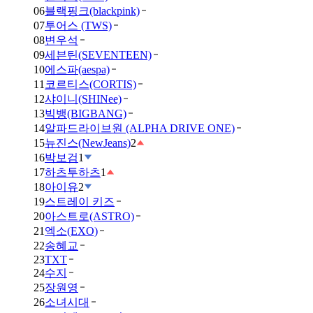
06
블랙핑크(blackpink)
07
투어스 (TWS)
08
변우석
09
세븐틴(SEVENTEEN)
10
에스파(aespa)
11
코르티스(CORTIS)
12
샤이니(SHINee)
13
빅뱅(BIGBANG)
14
알파드라이브원 (ALPHA DRIVE ONE)
15
뉴진스(NewJeans)
2
16
박보검
1
17
하츠투하츠
1
18
아이유
2
19
스트레이 키즈
20
아스트로(ASTRO)
21
엑소(EXO)
22
송혜교
23
TXT
24
수지
25
장원영
26
소녀시대