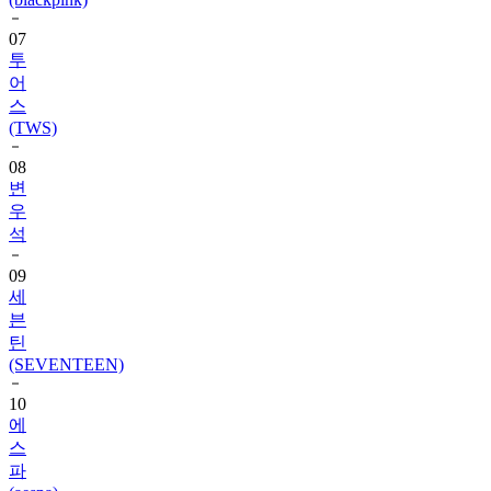
투
어
스
(TWS)
08
변
우
석
09
세
븐
틴
(SEVENTEEN)
10
에
스
파
(aespa)