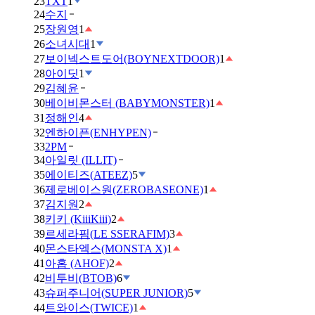
23
TXT
1
24
수지
25
장원영
1
26
소녀시대
1
27
보이넥스트도어(BOYNEXTDOOR)
1
28
아이딧
1
29
김혜윤
30
베이비몬스터 (BABYMONSTER)
1
31
정해인
4
32
엔하이픈(ENHYPEN)
33
2PM
34
아일릿 (ILLIT)
35
에이티즈(ATEEZ)
5
36
제로베이스원(ZEROBASEONE)
1
37
김지원
2
38
키키 (KiiiKiii)
2
39
르세라핌(LE SSERAFIM)
3
40
몬스타엑스(MONSTA X)
1
41
아홉 (AHOF)
2
42
비투비(BTOB)
6
43
슈퍼주니어(SUPER JUNIOR)
5
44
트와이스(TWICE)
1