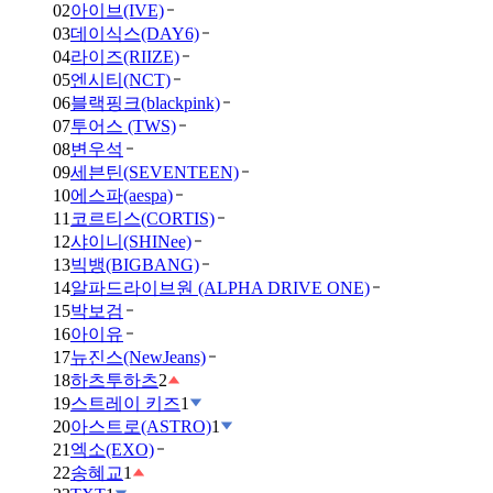
02
아이브(IVE)
03
데이식스(DAY6)
04
라이즈(RIIZE)
05
엔시티(NCT)
06
블랙핑크(blackpink)
07
투어스 (TWS)
08
변우석
09
세븐틴(SEVENTEEN)
10
에스파(aespa)
11
코르티스(CORTIS)
12
샤이니(SHINee)
13
빅뱅(BIGBANG)
14
알파드라이브원 (ALPHA DRIVE ONE)
15
박보검
16
아이유
17
뉴진스(NewJeans)
18
하츠투하츠
2
19
스트레이 키즈
1
20
아스트로(ASTRO)
1
21
엑소(EXO)
22
송혜교
1