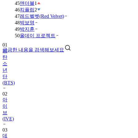
45
앤더블
1
46
킥플립
2
47
레드벨벳(Red Velvet)
48
박보영
49
박지훈
01
50
올데이 프로젝트
방
탄
궁금한 내용을 검색해보세요
소
년
단
(BTS)
02
아
이
브
(IVE)
03
데
이
식