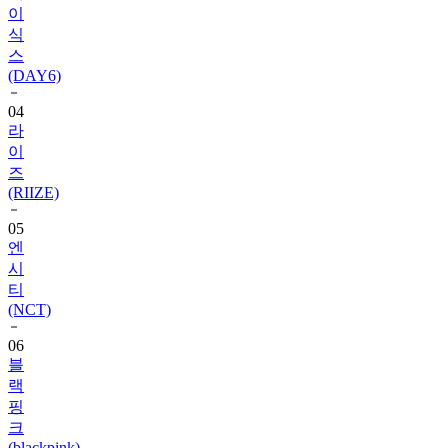
스
(DAY6)
04
라
이
즈
(RIIZE)
05
엔
시
티
(NCT)
06
블
랙
핑
크
(blackpink)
07