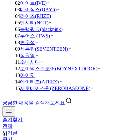
02
아이브(IVE)
03
데이식스(DAY6)
04
라이즈(RIIZE)
05
엔시티(NCT)
06
블랙핑크(blackpink)
07
투어스 (TWS)
08
변우석
09
세븐틴(SEVENTEEN)
10
장원영
11
소녀시대
12
보이넥스트도어(BOYNEXTDOOR)
13
아이딧
14
에이티즈(ATEEZ)
15
제로베이스원(ZEROBASEONE)
궁금한 내용을 검색해보세요
즐겨찾기
01
전체
방
인기글
탄
공지