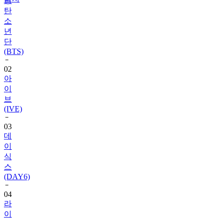
소
년
단
(BTS)
02
아
이
브
(IVE)
03
데
이
식
스
(DAY6)
04
라
이
즈
(RIIZE)