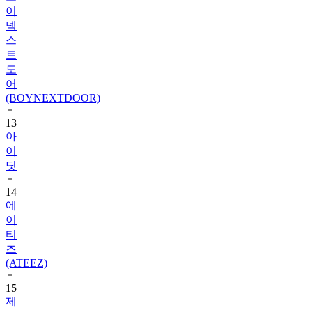
넥
스
트
도
어
(BOYNEXTDOOR)
13
아
이
딧
14
에
이
티
즈
(ATEEZ)
15
제
로
베