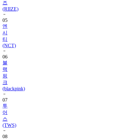
05
엔
시
티
(NCT)
06
블
랙
핑
크
(blackpink)
07
투
어
스
(TWS)
08
변
우