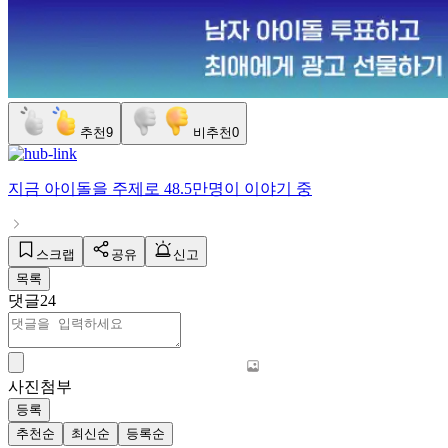
추천
9
비추천
0
지금
아이돌
을 주제로
48.5만명
이 이야기 중
스크랩
공유
신고
목록
댓글
24
사진첨부
등록
추천순
최신순
등록순