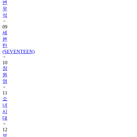
석
09
세
븐
틴
(SEVENTEEN)
10
장
원
영
11
소
녀
시
대
12
보
이