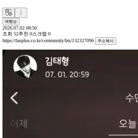
예빵순
2026.07.02 08:50
조회
52
추천
0
스크랩
0
https://fanplus.co.kr/community/bts/132327096
주소복사