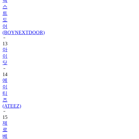
넥
스
트
도
어
(BOYNEXTDOOR)
13
아
이
딧
14
에
이
티
즈
(ATEEZ)
15
제
로
베