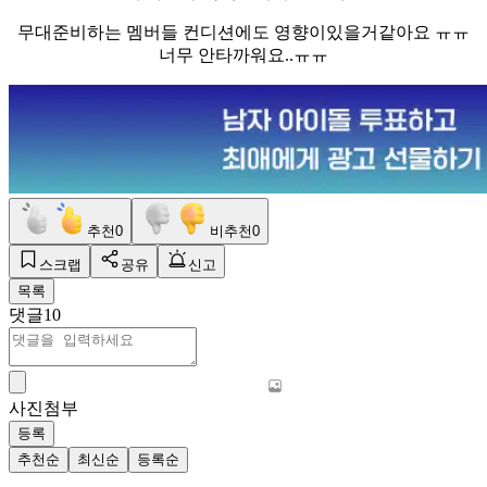
무대준비하는 멤버들 컨디션에도 영향이있을거같아요 ㅠㅠ
너무 안타까워요..ㅠㅠ
추천
0
비추천
0
스크랩
공유
신고
목록
댓글
10
사진첨부
등록
추천순
최신순
등록순