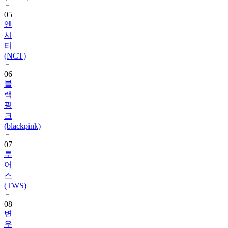
05
엔
시
티
(NCT)
06
블
랙
핑
크
(blackpink)
07
투
어
스
(TWS)
08
변
우