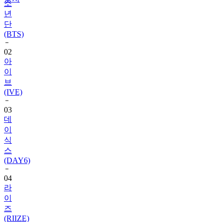
소
년
단
(BTS)
02
아
이
브
(IVE)
03
데
이
식
스
(DAY6)
04
라
이
즈
(RIIZE)