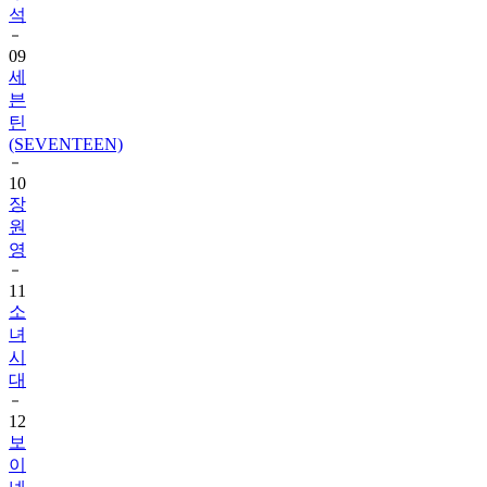
석
09
세
븐
틴
(SEVENTEEN)
10
장
원
영
11
소
녀
시
대
12
보
이