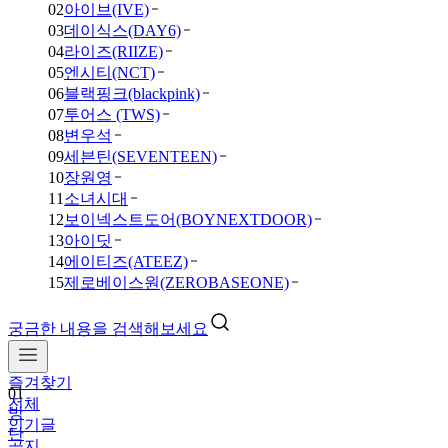
02
아이브(IVE)
03
데이식스(DAY6)
04
라이즈(RIIZE)
05
엔시티(NCT)
06
블랙핑크(blackpink)
07
투어스 (TWS)
08
변우석
09
세븐틴(SEVENTEEN)
10
장원영
11
소녀시대
12
보이넥스트도어(BOYNEXTDOOR)
13
아이딧
14
에이티즈(ATEEZ)
15
제로베이스원(ZEROBASEONE)
궁금한 내용을 검색해보세요
즐겨찾기
01
전체
방
인기글
탄
공지