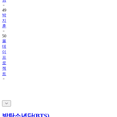
49
박
지
훈
50
올
데
이
프
로
젝
트
방탄소년단(BTS)