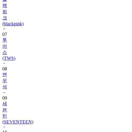
핑
크
(blackpink)
07
투
어
스
(TWS)
08
변
우
석
09
세
븐
틴
(SEVENTEEN)
10
에