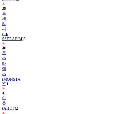
르
세
라
핌
(LE
SSERAFIM)
3
40
몬
스
타
엑
스
(MONSTA
X)
1
41
아
홉
(AHOF)
2
42
비