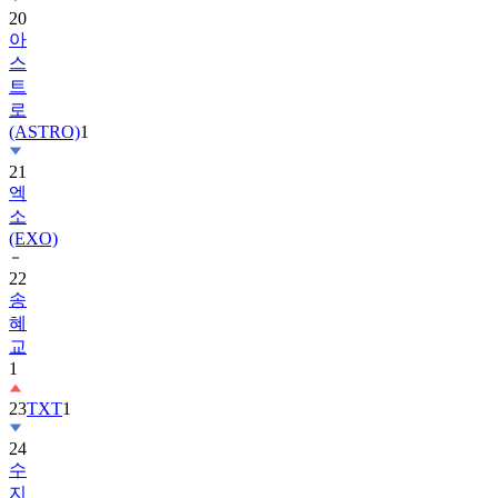
스
트
로
(ASTRO)
1
21
엑
소
(EXO)
22
송
혜
교
1
23
TXT
1
24
수
지
25