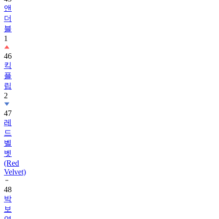
더
블
1
46
킥
플
립
2
47
레
드
벨
벳
(Red
Velvet)
48
박
보
영