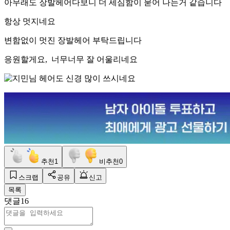
아무래도 장발헤어다보니 더 세심함이 묻어 나는거 같습니다
항상 멋지네요
변함없이 멋진 장발헤어 부탁드립니다
응원할게요, 너무너무 잘 어울리네요
추천
1
비추천
0
스크랩
공유
신고
목록
댓글
16