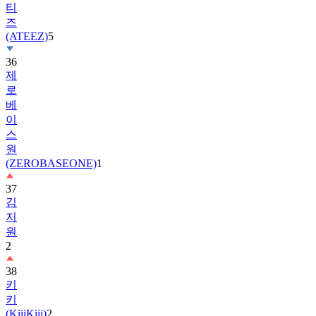
(ATEEZ)
5
36
제
로
베
이
스
원
(ZEROBASEONE)
1
37
김
지
원
2
38
키
키
(KiiiKiii)
2
39