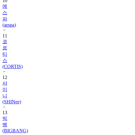
스
파
(aespa)
11
코
르
티
스
(CORTIS)
12
샤
이
니
(SHINee)
13
빅
뱅
(BIGBANG)
14