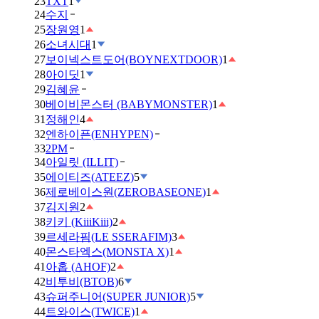
23
TXT
1
24
수지
25
장원영
1
26
소녀시대
1
27
보이넥스트도어(BOYNEXTDOOR)
1
28
아이딧
1
29
김혜윤
30
베이비몬스터 (BABYMONSTER)
1
31
정해인
4
32
엔하이픈(ENHYPEN)
33
2PM
34
아일릿 (ILLIT)
35
에이티즈(ATEEZ)
5
36
제로베이스원(ZEROBASEONE)
1
37
김지원
2
38
키키 (KiiiKiii)
2
39
르세라핌(LE SSERAFIM)
3
40
몬스타엑스(MONSTA X)
1
41
아홉 (AHOF)
2
42
비투비(BTOB)
6
43
슈퍼주니어(SUPER JUNIOR)
5
44
트와이스(TWICE)
1