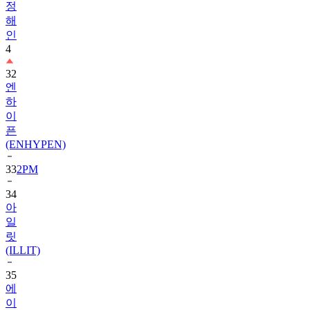
인
4
32
엔
하
이
픈
(ENHYPEN)
33
2PM
34
아
일
릿
(ILLIT)
35
에
이
티
즈