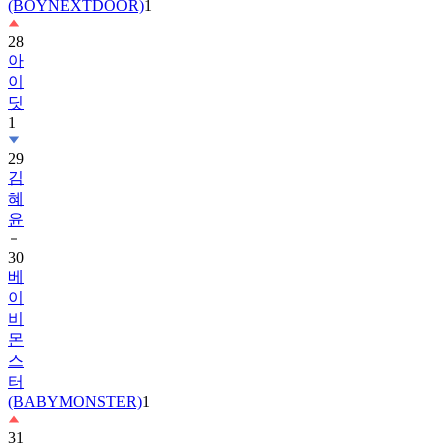
28
아
이
딧
1
29
김
혜
윤
30
베
이
비
몬
스
터
(BABYMONSTER)
1
31
정
해