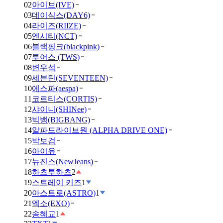
02
아이브(IVE)
03
데이식스(DAY6)
04
라이즈(RIIZE)
05
엔시티(NCT)
06
블랙핑크(blackpink)
07
투어스 (TWS)
08
변우석
09
세븐틴(SEVENTEEN)
10
에스파(aespa)
11
코르티스(CORTIS)
12
샤이니(SHINee)
13
빅뱅(BIGBANG)
14
알파드라이브원 (ALPHA DRIVE ONE)
15
박보검
16
아이유
17
뉴진스(NewJeans)
18
하츠투하츠
2
19
스트레이 키즈
1
20
아스트로(ASTRO)
1
21
엑소(EXO)
22
송혜교
1