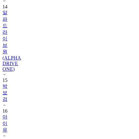
알
파
드
라
이
브
원
(ALPHA
DRIVE
ONE)
15
박
보
검
16
아
이
유
17
뉴