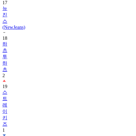
진
스
(NewJeans)
18
하
츠
투
하
츠
2
19
스
트
레
이
키
즈
1
20
아