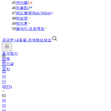
45
앤더블
1
46
킥플립
2
47
레드벨벳(Red Velvet)
48
박보영
49
박지훈
50
올데이 프로젝트
궁금한 내용을 검색해보세요
01
방
즐겨찾기
탄
전체
소
인기글
년
공지
단
(BTS)
02
아
이
브
(IVE)