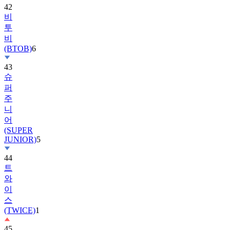
투
비
(BTOB)
6
43
슈
퍼
주
니
어
(SUPER
JUNIOR)
5
44
트
와
이
스
(TWICE)
1
45
앤