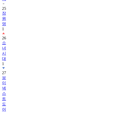
장
원
영
1
26
소
녀
시
대
1
27
보
이
넥
스
트
도
어
(BOYNEXTDOOR)
1