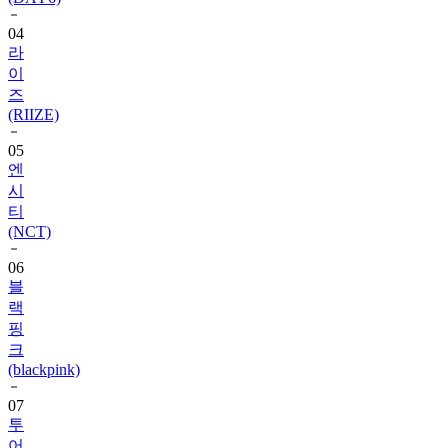
라
이
즈
(RIIZE)
05
엔
시
티
(NCT)
06
블
랙
핑
크
(blackpink)
07
투
어
스