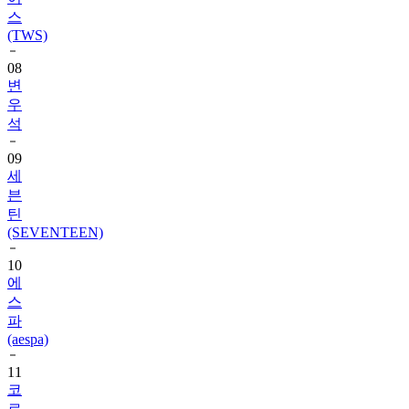
(TWS)
08
변
우
석
09
세
븐
틴
(SEVENTEEN)
10
에
스
파
(aespa)
11
코
르
티