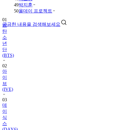
49
박지훈
01
50
올데이 프로젝트
방
탄
궁금한 내용을 검색해보세요
소
년
단
(BTS)
02
아
이
브
(IVE)
03
데
이
식
스
(DAY6)
04