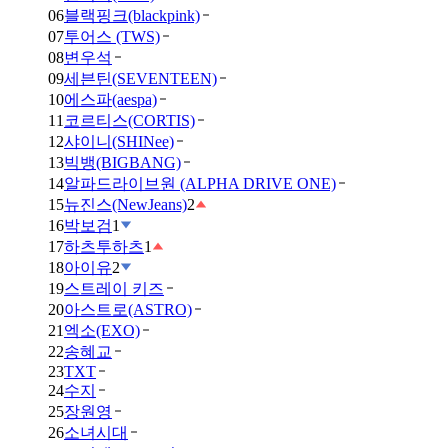
06
블랙핑크(blackpink)
07
투어스 (TWS)
08
변우석
09
세븐틴(SEVENTEEN)
10
에스파(aespa)
11
코르티스(CORTIS)
12
샤이니(SHINee)
13
빅뱅(BIGBANG)
14
알파드라이브원 (ALPHA DRIVE ONE)
15
뉴진스(NewJeans)
2
16
박보검
1
17
하츠투하츠
1
18
아이유
2
19
스트레이 키즈
20
아스트로(ASTRO)
21
엑소(EXO)
22
송혜교
23
TXT
24
수지
25
장원영
26
소녀시대