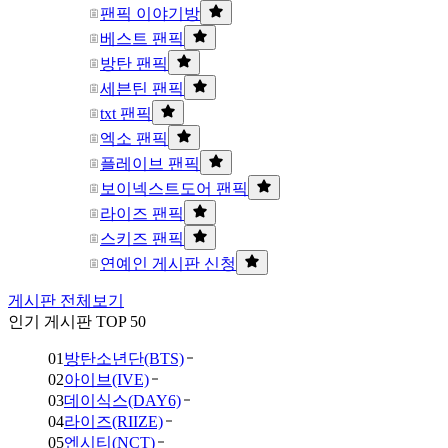
팬픽 이야기방
베스트 팬픽
방탄 팬픽
세븐틴 팬픽
txt 팬픽
엑소 팬픽
플레이브 팬픽
보이넥스트도어 팬픽
라이즈 팬픽
스키즈 팬픽
연예인 게시판 신청
게시판 전체보기
인기 게시판 TOP 50
01
방탄소년단(BTS)
02
아이브(IVE)
03
데이식스(DAY6)
04
라이즈(RIIZE)
05
엔시티(NCT)