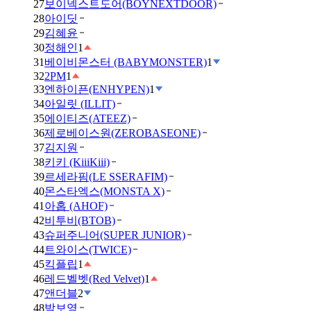
27
보이넥스트도어(BOYNEXTDOOR)
28
아이딧
29
김혜윤
30
정해인
1
31
베이비몬스터 (BABYMONSTER)
1
32
2PM
1
33
엔하이픈(ENHYPEN)
1
34
아일릿 (ILLIT)
35
에이티즈(ATEEZ)
36
제로베이스원(ZEROBASEONE)
37
김지원
38
키키 (KiiiKiii)
39
르세라핌(LE SSERAFIM)
40
몬스타엑스(MONSTA X)
41
아홉 (AHOF)
42
비투비(BTOB)
43
슈퍼주니어(SUPER JUNIOR)
44
트와이스(TWICE)
45
킥플립
1
46
레드벨벳(Red Velvet)
1
47
앤더블
2
48
박보영