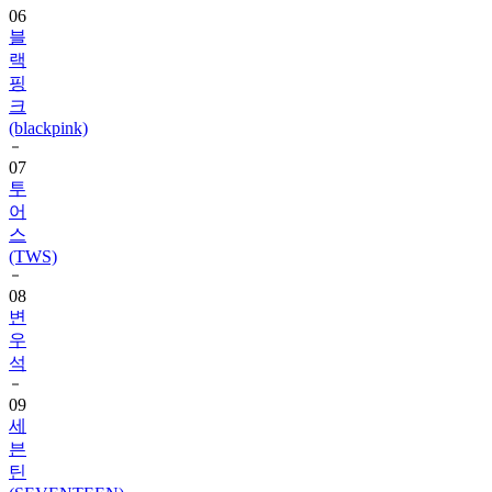
랙
핑
크
(blackpink)
07
투
어
스
(TWS)
08
변
우
석
09
세
븐
틴
(SEVENTEEN)