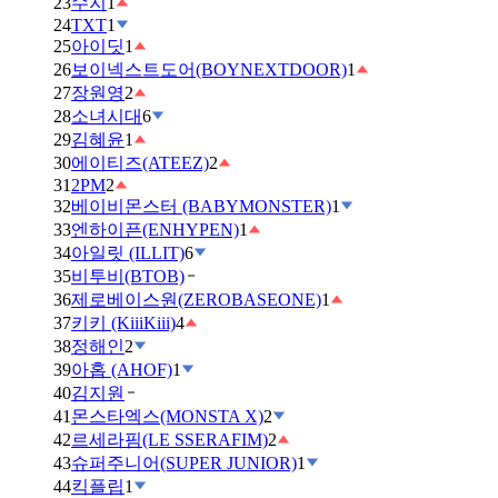
23
수지
1
24
TXT
1
25
아이딧
1
26
보이넥스트도어(BOYNEXTDOOR)
1
27
장원영
2
28
소녀시대
6
29
김혜윤
1
30
에이티즈(ATEEZ)
2
31
2PM
2
32
베이비몬스터 (BABYMONSTER)
1
33
엔하이픈(ENHYPEN)
1
34
아일릿 (ILLIT)
6
35
비투비(BTOB)
36
제로베이스원(ZEROBASEONE)
1
37
키키 (KiiiKiii)
4
38
정해인
2
39
아홉 (AHOF)
1
40
김지원
41
몬스타엑스(MONSTA X)
2
42
르세라핌(LE SSERAFIM)
2
43
슈퍼주니어(SUPER JUNIOR)
1
44
킥플립
1