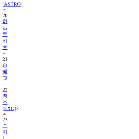
20
하
츠
투
하
츠
21
송
혜
교
22
엑
소
(EXO)
3
23
수
지
1
24
TXT
1