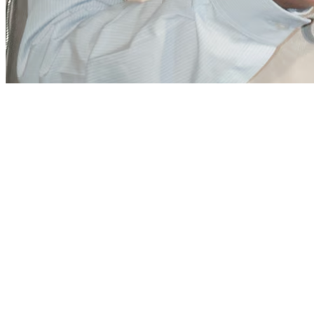
방탄소년단 멤버 흑발 지민님 사진보니 되게 차분해보이네요
~