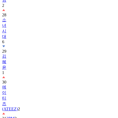
28
소
녀
시
대
6
29
김
혜
윤
1
30
에
이
티
즈
(ATEEZ)
2
31
2PM
2