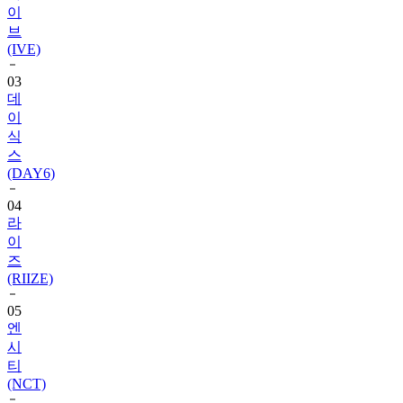
(IVE)
03
데
이
식
스
(DAY6)
04
라
이
즈
(RIIZE)
05
엔
시
티
(NCT)
06
블