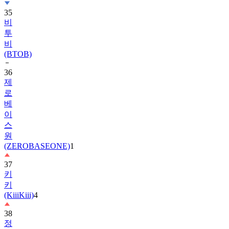
비
투
비
(BTOB)
36
제
로
베
이
스
원
(ZEROBASEONE)
1
37
키
키
(KiiiKiii)
4
38
정
해
인