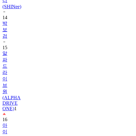
14
박
보
검
15
알
파
드
라
이
브
원
(ALPHA
DRIVE
ONE)
1
16
아
이
유
1