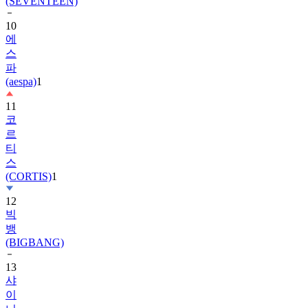
10
에
스
파
(aespa)
1
11
코
르
티
스
(CORTIS)
1
12
빅
뱅
(BIGBANG)
13
샤
이
니
(SHINee)