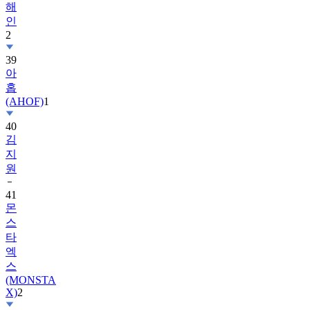
2
39
아
홉
(AHOF)
1
40
김
지
원
41
몬
스
타
엑
스
(MONSTA
X)
2
42
르