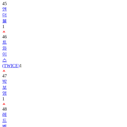
더
블
1
46
트
와
이
스
(TWICE)
1
47
박
보
영
1
48
레
드
벨
벳