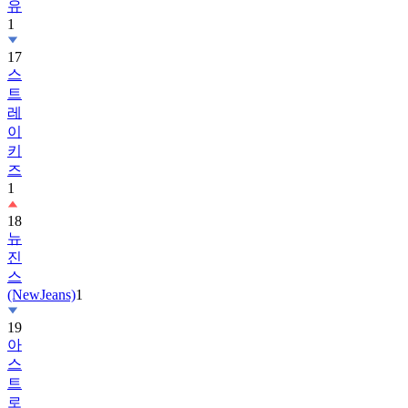
17
스
트
레
이
키
즈
1
18
뉴
진
스
(NewJeans)
1
19
아
스
트
로
(ASTRO)