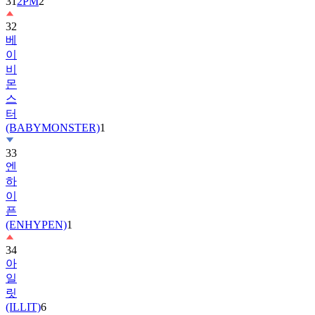
32
베
이
비
몬
스
터
(BABYMONSTER)
1
33
엔
하
이
픈
(ENHYPEN)
1
34
아
일
릿
(ILLIT)
6
35