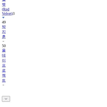
(Red
Velvet)
3
49
박
지
훈
50
올
데
이
프
로
젝
트