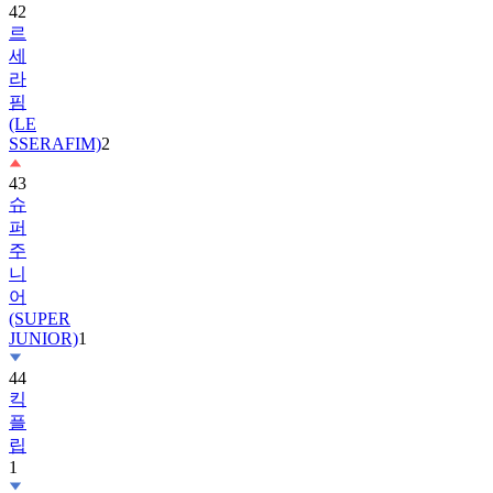
세
라
핌
(LE
SSERAFIM)
2
43
슈
퍼
주
니
어
(SUPER
JUNIOR)
1
44
킥
플
립
1
45
앤