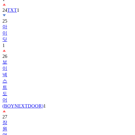
25
아
이
딧
1
26
보
이
넥
스
트
도
어
(BOYNEXTDOOR)
1
27
장
원
영
2