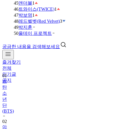
45
앤더블
1
46
트와이스(TWICE)
1
47
박보영
1
48
레드벨벳(Red Velvet)
3
49
박지훈
50
올데이 프로젝트
궁금한 내용을 검색해보세요
즐겨찾기
01
전체
방
인기글
탄
공지
소
년
단
(BTS)
02
아
이
브