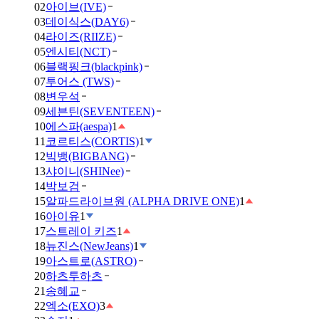
02
아이브(IVE)
03
데이식스(DAY6)
04
라이즈(RIIZE)
05
엔시티(NCT)
06
블랙핑크(blackpink)
07
투어스 (TWS)
08
변우석
09
세븐틴(SEVENTEEN)
10
에스파(aespa)
1
11
코르티스(CORTIS)
1
12
빅뱅(BIGBANG)
13
샤이니(SHINee)
14
박보검
15
알파드라이브원 (ALPHA DRIVE ONE)
1
16
아이유
1
17
스트레이 키즈
1
18
뉴진스(NewJeans)
1
19
아스트로(ASTRO)
20
하츠투하츠
21
송혜교
22
엑소(EXO)
3