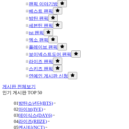
팬픽 이야기방
베스트 팬픽
방탄 팬픽
세븐틴 팬픽
txt 팬픽
엑소 팬픽
플레이브 팬픽
보이넥스트도어 팬픽
라이즈 팬픽
스키즈 팬픽
연예인 게시판 신청
게시판 전체보기
인기 게시판 TOP 50
01
방탄소년단(BTS)
02
아이브(IVE)
03
데이식스(DAY6)
04
라이즈(RIIZE)
05
엔시티(NCT)