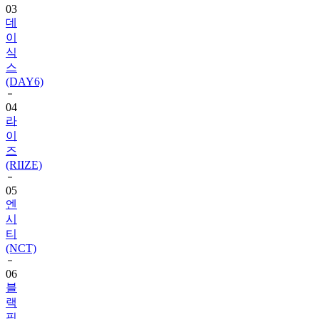
이
식
스
(DAY6)
04
라
이
즈
(RIIZE)
05
엔
시
티
(NCT)
06
블
랙
핑
크