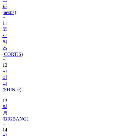
(aespa)
11
코
르
티
스
(CORTIS)
12
샤
이
니
(SHINee)
13
빅
뱅
(BIGBANG)
14
알
파