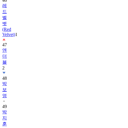
드
벨
벳
(Red
Velvet)
1
47
앤
더
블
2
48
박
보
영
49
박
지
훈
50