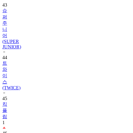
퍼
주
니
어
(SUPER
JUNIOR)
44
트
와
이
스
(TWICE)
45
킥
플
립
1
46
레