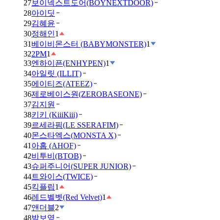
27
보이넥스트도어(BOYNEXTDOOR)
28
아이딧
29
김혜윤
30
정해인
1
31
베이비몬스터 (BABYMONSTER)
1
32
2PM
1
33
엔하이픈(ENHYPEN)
1
34
아일릿 (ILLIT)
35
에이티즈(ATEEZ)
36
제로베이스원(ZEROBASEONE)
37
김지원
38
키키 (KiiiKiii)
39
르세라핌(LE SSERAFIM)
40
몬스타엑스(MONSTA X)
41
아홉 (AHOF)
42
비투비(BTOB)
43
슈퍼주니어(SUPER JUNIOR)
44
트와이스(TWICE)
45
킥플립
1
46
레드벨벳(Red Velvet)
1
47
앤더블
2
48
박보영