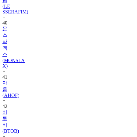
SSERAFIM)
40
몬
스
타
엑
스
(MONSTA
X)
41
아
홉
(AHOF)
42
비
투
비
(BTOB)
43
슈