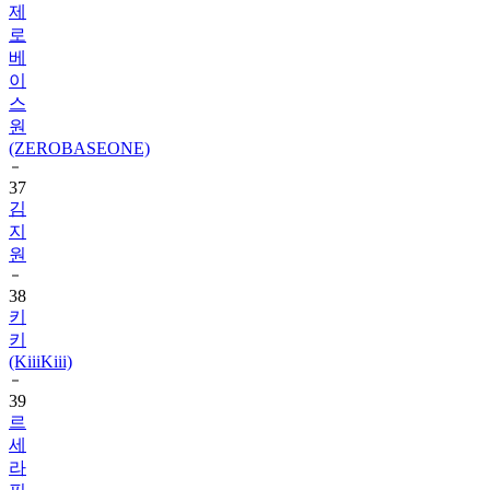
베
이
스
원
(ZEROBASEONE)
37
김
지
원
38
키
키
(KiiiKiii)
39
르
세
라
핌
(LE