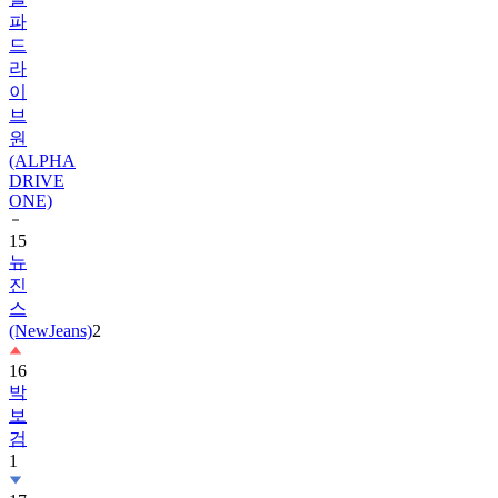
드
라
이
브
원
(ALPHA
DRIVE
ONE)
15
뉴
진
스
(NewJeans)
2
16
박
보
검
1
17
하