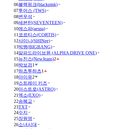
06
블랙핑크(blackpink)
07
투어스 (TWS)
08
변우석
09
세븐틴(SEVENTEEN)
10
에스파(aespa)
11
코르티스(CORTIS)
12
샤이니(SHINee)
13
빅뱅(BIGBANG)
14
알파드라이브원 (ALPHA DRIVE ONE)
15
뉴진스(NewJeans)
2
16
박보검
1
17
하츠투하츠
1
18
아이유
2
19
스트레이 키즈
20
아스트로(ASTRO)
21
엑소(EXO)
22
송혜교
23
TXT
24
수지
25
장원영
26
소녀시대