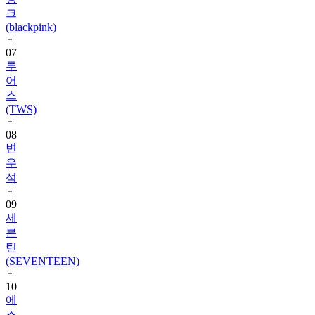
(blackpink)
07
투
어
스
(TWS)
08
변
우
석
09
세
븐
틴
(SEVENTEEN)
10
에
스
파