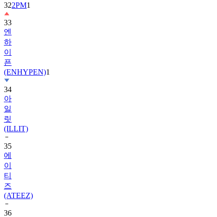
33
엔
하
이
픈
(ENHYPEN)
1
34
아
일
릿
(ILLIT)
35
에
이
티
즈
(ATEEZ)
36
제
로