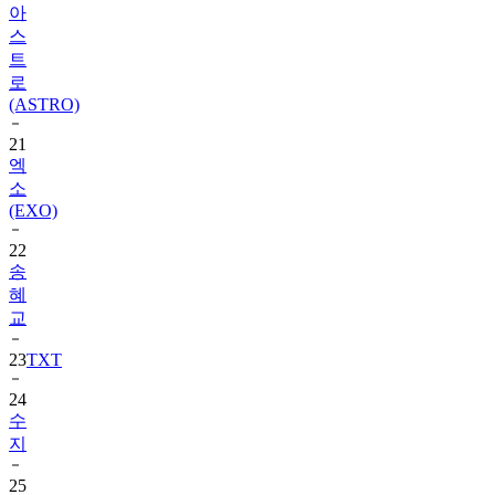
트
로
(ASTRO)
21
엑
소
(EXO)
22
송
혜
교
23
TXT
24
수
지
25
장
원