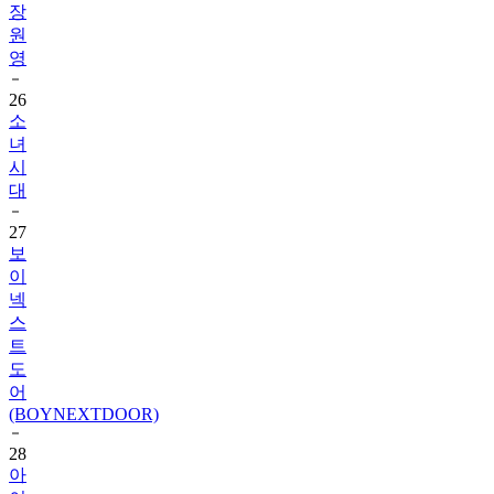
영
26
소
녀
시
대
27
보
이
넥
스
트
도
어
(BOYNEXTDOOR)
28
아
이
딧