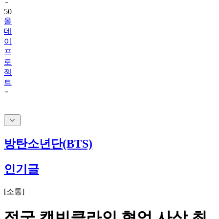
올
데
이
프
로
젝
트
방탄소년단(BTS)
인기글
[
소통
]
정국 캘빈클라인 협업 사상 최