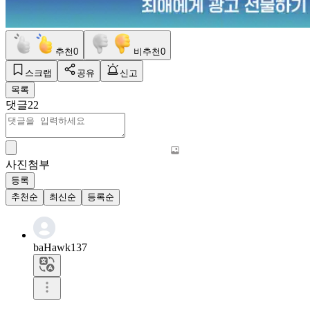
추천
0
비추천
0
스크랩
공유
신고
목록
댓글
22
사진첨부
등록
추천순
최신순
등록순
baHawk137