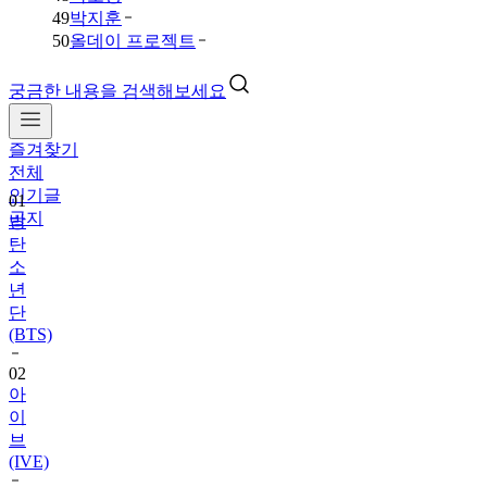
49
박지훈
50
올데이 프로젝트
궁금한 내용을 검색해보세요
즐겨찾기
01
전체
방
인기글
탄
공지
소
년
단
(BTS)
02
아
이
브
(IVE)
03
데