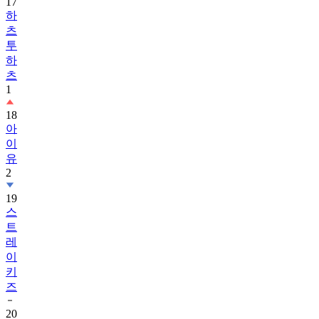
츠
투
하
츠
1
18
아
이
유
2
19
스
트
레
이
키
즈
20
아
스