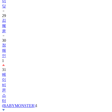
29
김
혜
윤
30
정
해
인
1
31
베
이
비
몬
스
터
(BABYMONSTER)
1
32
2PM
1