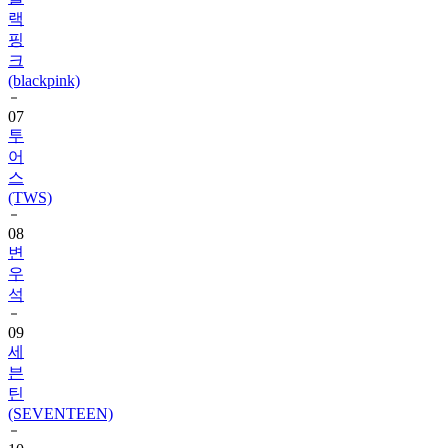
랙
핑
크
(blackpink)
07
투
어
스
(TWS)
08
변
우
석
09
세
븐
틴
(SEVENTEEN)