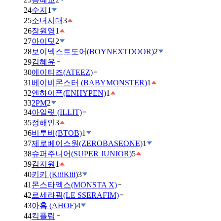
24
수지
1
25
소녀시대
3
26
장원영
1
27
아이딧
2
28
보이넥스트도어(BOYNEXTDOOR)
2
29
김혜윤
30
에이티즈(ATEEZ)
31
베이비몬스터 (BABYMONSTER)
1
32
엔하이픈(ENHYPEN)
1
33
2PM
2
34
아일릿 (ILLIT)
35
정해인
3
36
비투비(BTOB)
1
37
제로베이스원(ZEROBASEONE)
1
38
슈퍼주니어(SUPER JUNIOR)
5
39
김지원
1
40
키키 (KiiiKiii)
3
41
몬스타엑스(MONSTA X)
42
르세라핌(LE SSERAFIM)
43
아홉 (AHOF)
4
44
킥플립