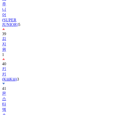
주
니
어
(SUPER
JUNIOR)
5
39
김
지
원
1
40
키
키
(KiiiKiii)
3
41
몬
스
타
엑
스