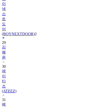
이
넥
스
트
도
어
(BOYNEXTDOOR)
2
29
김
혜
윤
30
에
이
티
즈
(ATEEZ)
31
베