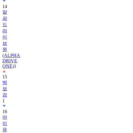
14
알
파
드
라
이
브
원
(ALPHA
DRIVE
ONE)
1
15
박
보
검
1
16
아
이
유