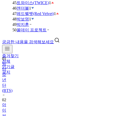
45
트와이스(TWICE)
1
46
앤더블
1
47
레드벨벳(Red Velvet)
1
48
박보영
1
49
박지훈
50
올데이 프로젝트
궁금한 내용을 검색해보세요
즐겨찾기
01
전체
방
인기글
탄
공지
소
년
단
(BTS)
02
아
이
브