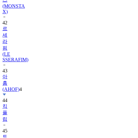
(MONSTA
X)
42
르
세
라
핌
(LE
SSERAFIM)
43
아
홉
(AHOF)
4
44
킥
플
립
45
트