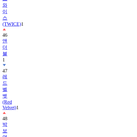
와
이
스
(TWICE)
1
46
앤
더
블
1
47
레
드
벨
벳
(Red
Velvet)
1
48
박
보