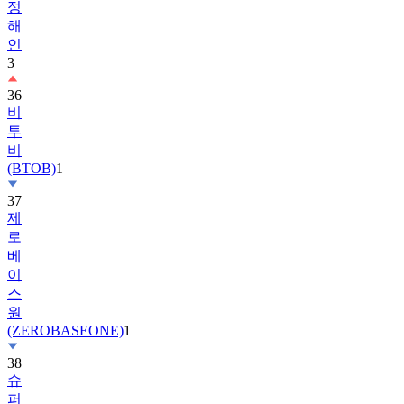
정
해
인
3
36
비
투
비
(BTOB)
1
37
제
로
베
이
스
원
(ZEROBASEONE)
1
38
슈
퍼