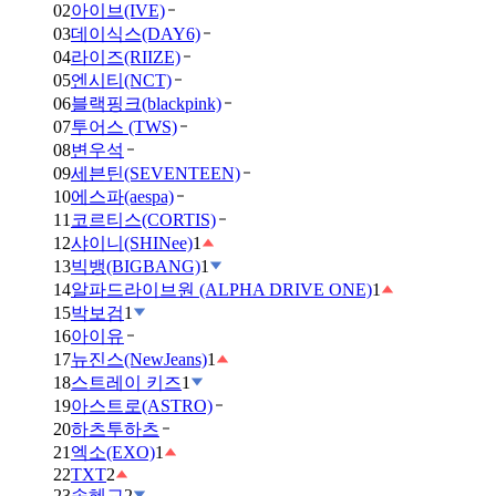
02
아이브(IVE)
03
데이식스(DAY6)
04
라이즈(RIIZE)
05
엔시티(NCT)
06
블랙핑크(blackpink)
07
투어스 (TWS)
08
변우석
09
세븐틴(SEVENTEEN)
10
에스파(aespa)
11
코르티스(CORTIS)
12
샤이니(SHINee)
1
13
빅뱅(BIGBANG)
1
14
알파드라이브원 (ALPHA DRIVE ONE)
1
15
박보검
1
16
아이유
17
뉴진스(NewJeans)
1
18
스트레이 키즈
1
19
아스트로(ASTRO)
20
하츠투하츠
21
엑소(EXO)
1
22
TXT
2
23
송혜교
2