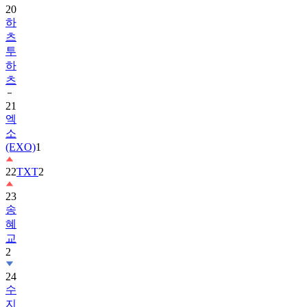
20
하
츠
투
하
츠
21
엑
소
(EXO)
1
22
TXT
2
23
송
혜
교
2
24
수
지