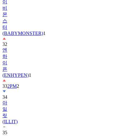
이
비
몬
스
터
(BABYMONSTER)
1
32
엔
하
이
픈
(ENHYPEN)
1
33
2PM
2
34
아
일
릿
(ILLIT)
35