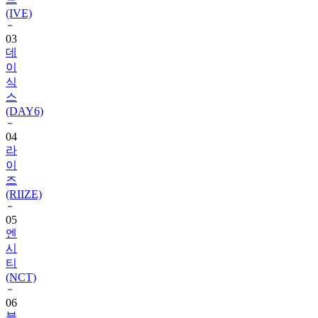
(IVE)
03
데
이
식
스
(DAY6)
04
라
이
즈
(RIIZE)
05
엔
시
티
(NCT)
06
블