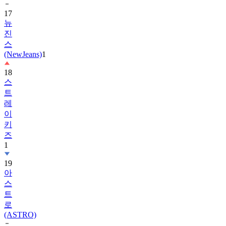
17
뉴
진
스
(NewJeans)
1
18
스
트
레
이
키
즈
1
19
아
스
트
로
(ASTRO)