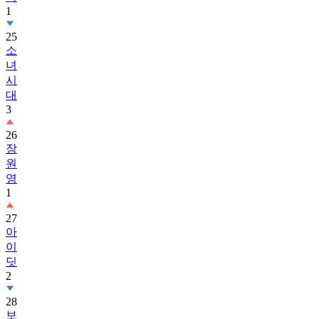
1
25
소
녀
시
대
3
26
장
원
영
1
27
아
이
딧
2
28
보