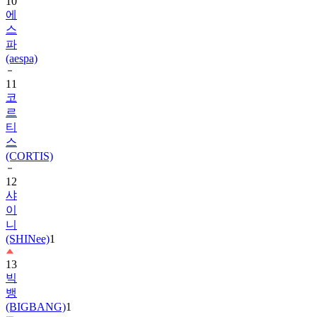
10
에
스
파
(aespa)
11
코
르
티
스
(CORTIS)
12
샤
이
니
(SHINee)
1
13
빅
뱅
(BIGBANG)
1