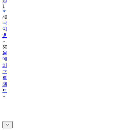
영
1
49
박
지
훈
50
올
데
이
프
로
젝
트