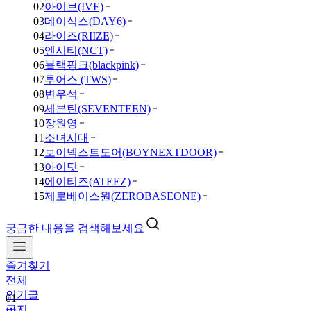
02
아이브(IVE)
03
데이식스(DAY6)
04
라이즈(RIIZE)
05
엔시티(NCT)
06
블랙핑크(blackpink)
07
투어스 (TWS)
08
변우석
09
세븐틴(SEVENTEEN)
10
장원영
11
소녀시대
12
보이넥스트도어(BOYNEXTDOOR)
13
아이딧
14
에이티즈(ATEEZ)
15
제로베이스원(ZEROBASEONE)
궁금한 내용을 검색해보세요
즐겨찾기
전체
인기글
01
공지