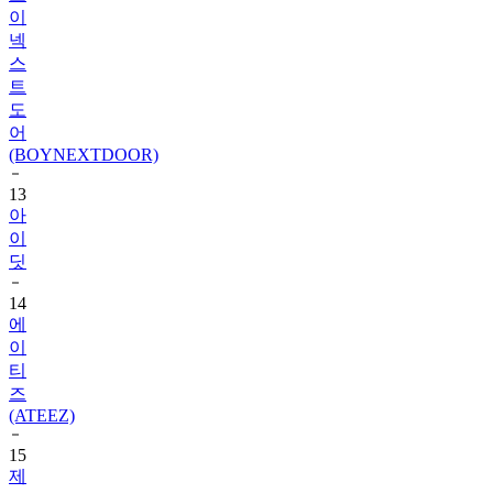
이
넥
스
트
도
어
(BOYNEXTDOOR)
13
아
이
딧
14
에
이
티
즈
(ATEEZ)
15
제