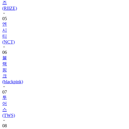
즈
(RIIZE)
05
엔
시
티
(NCT)
06
블
랙
핑
크
(blackpink)
07
투
어
스
(TWS)
08