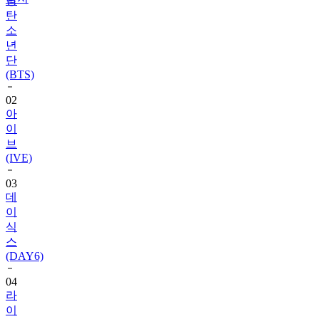
방
탄
소
년
단
(BTS)
02
아
이
브
(IVE)
03
데
이
식
스
(DAY6)
04
라
이