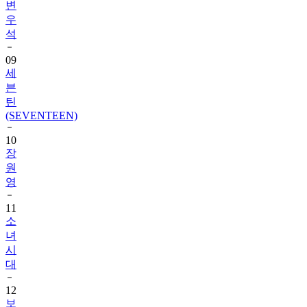
변
우
석
09
세
븐
틴
(SEVENTEEN)
10
장
원
영
11
소
녀
시
대
12
보