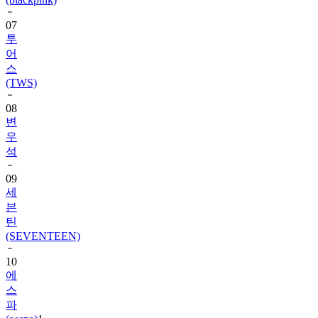
투
어
스
(TWS)
08
변
우
석
09
세
븐
틴
(SEVENTEEN)
10
에
스
파
(aespa)
1