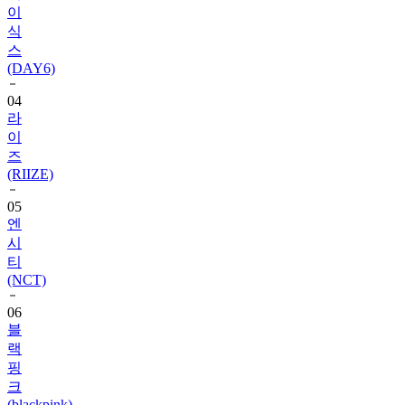
스
(DAY6)
04
라
이
즈
(RIIZE)
05
엔
시
티
(NCT)
06
블
랙
핑
크
(blackpink)
07