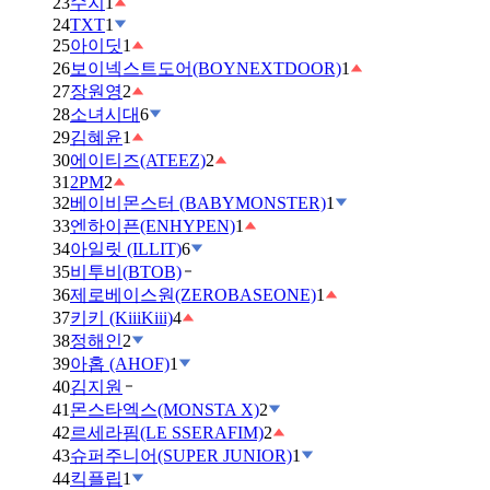
23
수지
1
24
TXT
1
25
아이딧
1
26
보이넥스트도어(BOYNEXTDOOR)
1
27
장원영
2
28
소녀시대
6
29
김혜윤
1
30
에이티즈(ATEEZ)
2
31
2PM
2
32
베이비몬스터 (BABYMONSTER)
1
33
엔하이픈(ENHYPEN)
1
34
아일릿 (ILLIT)
6
35
비투비(BTOB)
36
제로베이스원(ZEROBASEONE)
1
37
키키 (KiiiKiii)
4
38
정해인
2
39
아홉 (AHOF)
1
40
김지원
41
몬스타엑스(MONSTA X)
2
42
르세라핌(LE SSERAFIM)
2
43
슈퍼주니어(SUPER JUNIOR)
1
44
킥플립
1