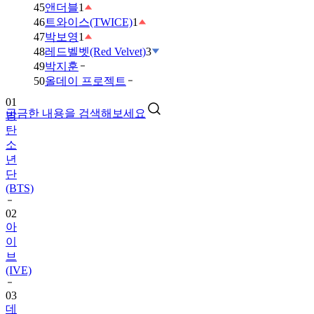
45
앤더블
1
46
트와이스(TWICE)
1
47
박보영
1
48
레드벨벳(Red Velvet)
3
49
박지훈
01
50
올데이 프로젝트
방
탄
궁금한 내용을 검색해보세요
소
년
단
(BTS)
02
아
이
브
(IVE)
03
데
이
식