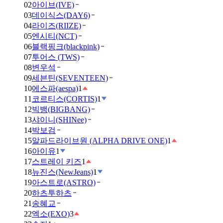
02
아이브(IVE)
03
데이식스(DAY6)
04
라이즈(RIIZE)
05
엔시티(NCT)
06
블랙핑크(blackpink)
07
투어스 (TWS)
08
변우석
09
세븐틴(SEVENTEEN)
10
에스파(aespa)
1
11
코르티스(CORTIS)
1
12
빅뱅(BIGBANG)
13
샤이니(SHINee)
14
박보검
15
알파드라이브원 (ALPHA DRIVE ONE)
1
16
아이유
1
17
스트레이 키즈
1
18
뉴진스(NewJeans)
1
19
아스트로(ASTRO)
20
하츠투하츠
21
송혜교
22
엑소(EXO)
3