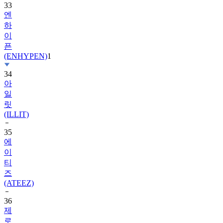
33
엔
하
이
픈
(ENHYPEN)
1
34
아
일
릿
(ILLIT)
35
에
이
티
즈
(ATEEZ)
36
제
로