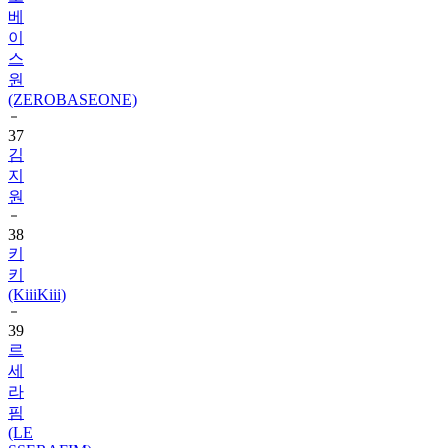
베
이
스
원
(ZEROBASEONE)
37
김
지
원
38
키
키
(KiiiKiii)
39
르
세
라
핌
(LE