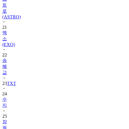
트
로
(ASTRO)
21
엑
소
(EXO)
22
송
혜
교
23
TXT
24
수
지
25
장
원