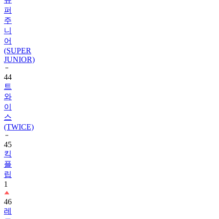
퍼
주
니
어
(SUPER
JUNIOR)
44
트
와
이
스
(TWICE)
45
킥
플
립
1
46
레