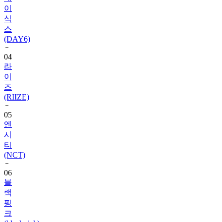
이
식
스
(DAY6)
04
라
이
즈
(RIIZE)
05
엔
시
티
(NCT)
06
블
랙
핑
크