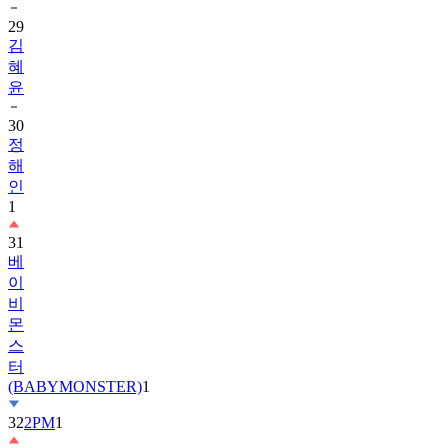
29
김
혜
윤
30
정
해
인
1
31
베
이
비
몬
스
터
(BABYMONSTER)
1
32
2PM
1