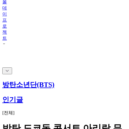
올
데
이
프
로
젝
트
방탄소년단(BTS)
인기글
[
전체
]
방탄 도쿄돔 콘서트 아리랑 무