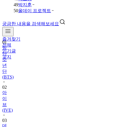
49
박지훈
50
올데이 프로젝트
궁금한 내용을 검색해보세요
즐겨찾기
01
전체
방
인기글
탄
공지
소
년
단
(BTS)
02
아
이
브
(IVE)
03
데