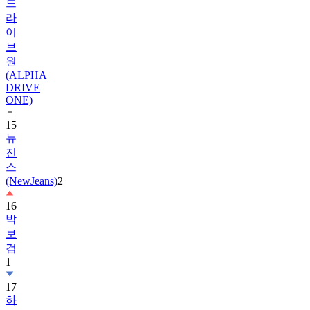
드
라
이
브
원
(ALPHA
DRIVE
ONE)
15
뉴
진
스
(NewJeans)
2
16
박
보
검
1
17
하