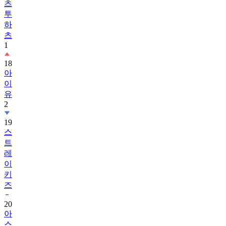
츠
투
하
츠
1
18
아
이
유
2
19
스
트
레
이
키
즈
20
아
스