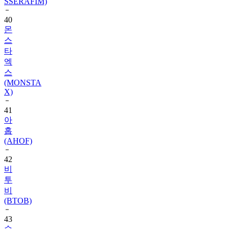
SSERAFIM)
40
몬
스
타
엑
스
(MONSTA
X)
41
아
홉
(AHOF)
42
비
투
비
(BTOB)
43
슈