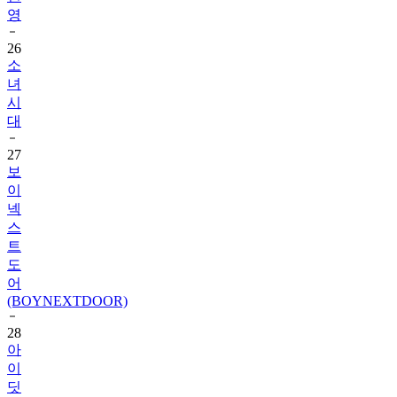
영
26
소
녀
시
대
27
보
이
넥
스
트
도
어
(BOYNEXTDOOR)
28
아
이
딧