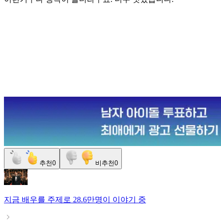
추천
0
비추천
0
지금
배우
를 주제로
28.6만명
이 이야기 중