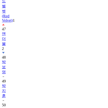
드
벨
벳
(Red
Velvet)
1
47
앤
더
블
2
48
박
보
영
49
박
지
훈
50