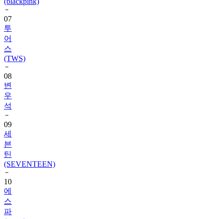
(blackpink)
07
투
어
스
(TWS)
08
변
우
석
09
세
븐
틴
(SEVENTEEN)
10
에
스
파