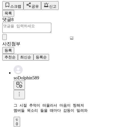
스크랩
공유
신고
목록
댓글
8
사진첨부
등록
추천순
최신순
등록순
soDolphin589
그 시절 추억이 떠올라서 마음이 찡해져

멤버들 목소리 들을 때마다 감동이 밀려와
0