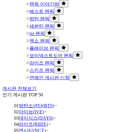
팬픽 이야기방
베스트 팬픽
방탄 팬픽
세븐틴 팬픽
txt 팬픽
엑소 팬픽
플레이브 팬픽
보이넥스트도어 팬픽
라이즈 팬픽
스키즈 팬픽
연예인 게시판 신청
게시판 전체보기
인기 게시판 TOP 50
01
방탄소년단(BTS)
02
아이브(IVE)
03
데이식스(DAY6)
04
라이즈(RIIZE)
05
엔시티(NCT)