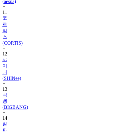
(aespa)
11
코
르
티
스
(CORTIS)
12
샤
이
니
(SHINee)
13
빅
뱅
(BIGBANG)
14
알
파