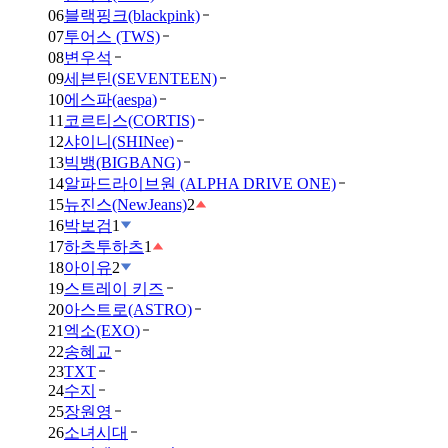
06
블랙핑크(blackpink)
07
투어스 (TWS)
08
변우석
09
세븐틴(SEVENTEEN)
10
에스파(aespa)
11
코르티스(CORTIS)
12
샤이니(SHINee)
13
빅뱅(BIGBANG)
14
알파드라이브원 (ALPHA DRIVE ONE)
15
뉴진스(NewJeans)
2
16
박보검
1
17
하츠투하츠
1
18
아이유
2
19
스트레이 키즈
20
아스트로(ASTRO)
21
엑소(EXO)
22
송혜교
23
TXT
24
수지
25
장원영
26
소녀시대