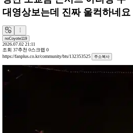
대영상보는데 진짜 울컥하네요
noCoyote119
2026.07.02 21:11
조회
37
추천
0
스크랩
0
https://fanplus.co.kr/community/bts/132353525
주소복사