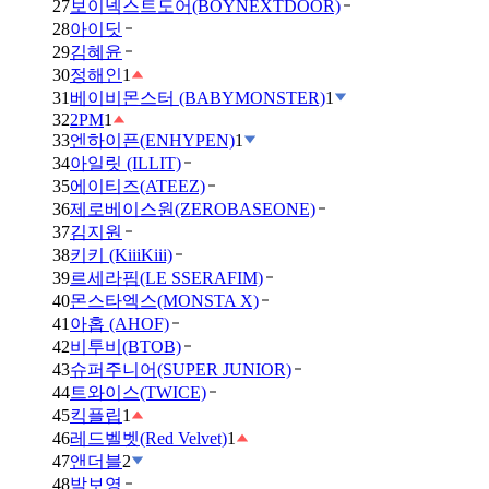
27
보이넥스트도어(BOYNEXTDOOR)
28
아이딧
29
김혜윤
30
정해인
1
31
베이비몬스터 (BABYMONSTER)
1
32
2PM
1
33
엔하이픈(ENHYPEN)
1
34
아일릿 (ILLIT)
35
에이티즈(ATEEZ)
36
제로베이스원(ZEROBASEONE)
37
김지원
38
키키 (KiiiKiii)
39
르세라핌(LE SSERAFIM)
40
몬스타엑스(MONSTA X)
41
아홉 (AHOF)
42
비투비(BTOB)
43
슈퍼주니어(SUPER JUNIOR)
44
트와이스(TWICE)
45
킥플립
1
46
레드벨벳(Red Velvet)
1
47
앤더블
2
48
박보영