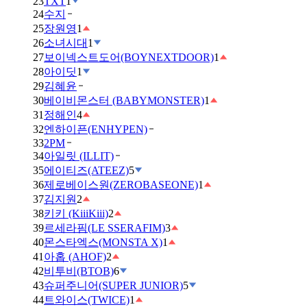
23
TXT
1
24
수지
25
장원영
1
26
소녀시대
1
27
보이넥스트도어(BOYNEXTDOOR)
1
28
아이딧
1
29
김혜윤
30
베이비몬스터 (BABYMONSTER)
1
31
정해인
4
32
엔하이픈(ENHYPEN)
33
2PM
34
아일릿 (ILLIT)
35
에이티즈(ATEEZ)
5
36
제로베이스원(ZEROBASEONE)
1
37
김지원
2
38
키키 (KiiiKiii)
2
39
르세라핌(LE SSERAFIM)
3
40
몬스타엑스(MONSTA X)
1
41
아홉 (AHOF)
2
42
비투비(BTOB)
6
43
슈퍼주니어(SUPER JUNIOR)
5
44
트와이스(TWICE)
1