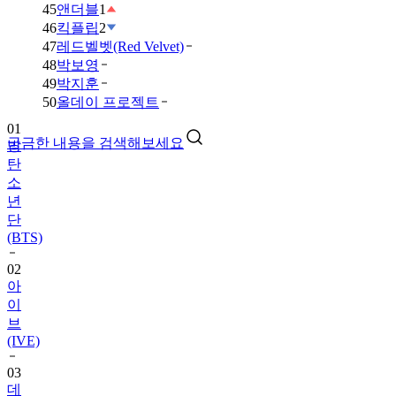
45
앤더블
1
46
킥플립
2
47
레드벨벳(Red Velvet)
48
박보영
49
박지훈
01
50
올데이 프로젝트
방
탄
궁금한 내용을 검색해보세요
소
년
단
(BTS)
02
아
이
브
(IVE)
03
데
이
식