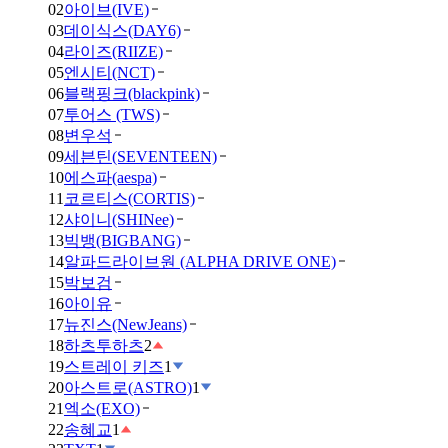
02
아이브(IVE)
03
데이식스(DAY6)
04
라이즈(RIIZE)
05
엔시티(NCT)
06
블랙핑크(blackpink)
07
투어스 (TWS)
08
변우석
09
세븐틴(SEVENTEEN)
10
에스파(aespa)
11
코르티스(CORTIS)
12
샤이니(SHINee)
13
빅뱅(BIGBANG)
14
알파드라이브원 (ALPHA DRIVE ONE)
15
박보검
16
아이유
17
뉴진스(NewJeans)
18
하츠투하츠
2
19
스트레이 키즈
1
20
아스트로(ASTRO)
1
21
엑소(EXO)
22
송혜교
1