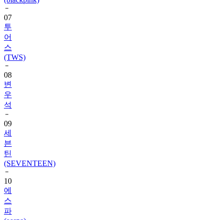
투
어
스
(TWS)
08
변
우
석
09
세
븐
틴
(SEVENTEEN)
10
에
스
파
(aespa)