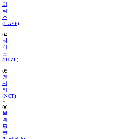
스
(DAY6)
04
라
이
즈
(RIIZE)
05
엔
시
티
(NCT)
06
블
랙
핑
크
(blackpink)
07