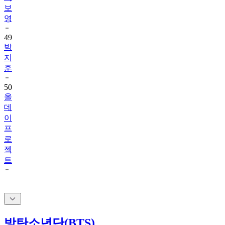
영
49
박
지
훈
50
올
데
이
프
로
젝
트
방탄소년단(BTS)