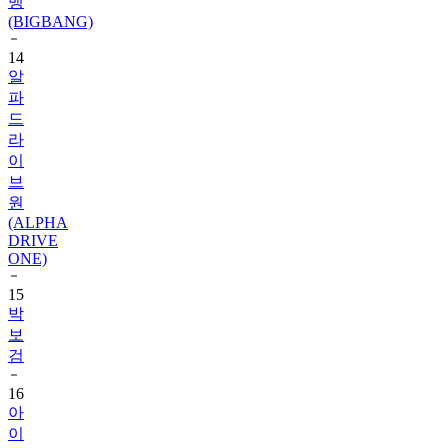
14
알
파
드
라
이
브
원
(ALPHA
DRIVE
ONE)
15
박
보
검
16
아
이
유