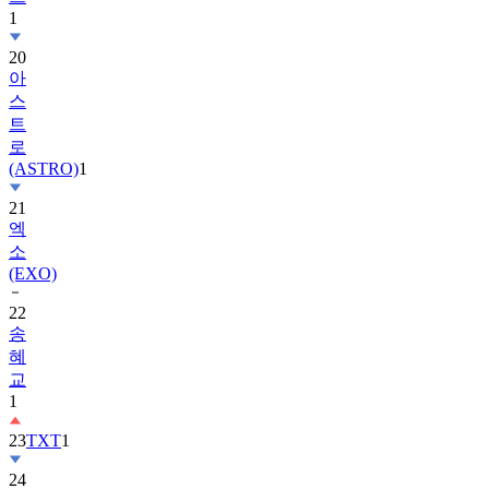
20
아
스
트
로
(ASTRO)
1
21
엑
소
(EXO)
22
송
혜
교
1
23
TXT
1
24
수
지