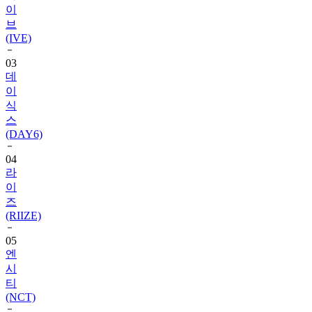
(IVE)
03
데
이
식
스
(DAY6)
04
라
이
즈
(RIIZE)
05
엔
시
티
(NCT)
06
블