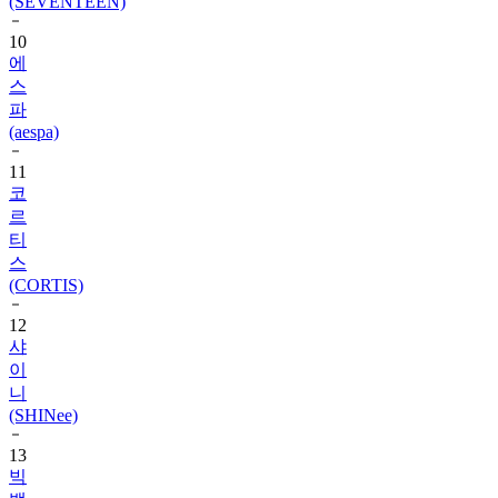
10
에
스
파
(aespa)
11
코
르
티
스
(CORTIS)
12
샤
이
니
(SHINee)
13
빅
뱅
(BIGBANG)