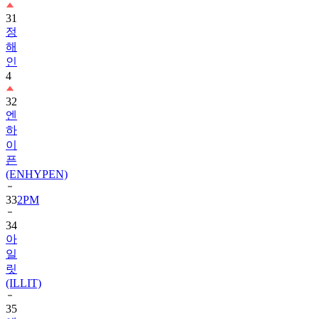
정
해
인
4
32
엔
하
이
픈
(ENHYPEN)
33
2PM
34
아
일
릿
(ILLIT)
35
에
이