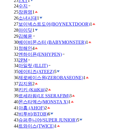
23
TXT
1
24
수지
25
장원영
1
26
소녀시대
1
27
보이넥스트도어(BOYNEXTDOOR)
1
28
아이딧
1
29
김혜윤
30
베이비몬스터 (BABYMONSTER)
1
31
정해인
4
32
엔하이픈(ENHYPEN)
33
2PM
34
아일릿 (ILLIT)
35
에이티즈(ATEEZ)
5
36
제로베이스원(ZEROBASEONE)
1
37
김지원
2
38
키키 (KiiiKiii)
2
39
르세라핌(LE SSERAFIM)
3
40
몬스타엑스(MONSTA X)
1
41
아홉 (AHOF)
2
42
비투비(BTOB)
6
43
슈퍼주니어(SUPER JUNIOR)
5
44
트와이스(TWICE)
1