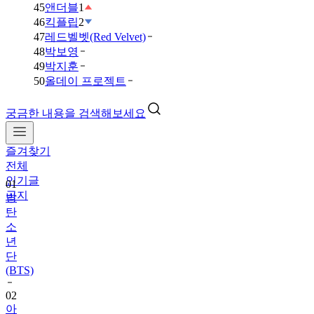
45
앤더블
1
46
킥플립
2
47
레드벨벳(Red Velvet)
48
박보영
49
박지훈
50
올데이 프로젝트
궁금한 내용을 검색해보세요
즐겨찾기
01
전체
방
인기글
탄
공지
소
년
단
(BTS)
02
아
이
브