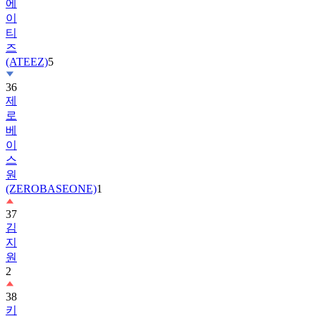
티
즈
(ATEEZ)
5
36
제
로
베
이
스
원
(ZEROBASEONE)
1
37
김
지
원
2
38
키
키
(KiiiKiii)
2