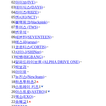
02
아이브(IVE)
03
데이식스(DAY6)
04
라이즈(RIIZE)
05
엔시티(NCT)
06
블랙핑크(blackpink)
07
투어스 (TWS)
08
변우석
09
세븐틴(SEVENTEEN)
10
에스파(aespa)
11
코르티스(CORTIS)
12
샤이니(SHINee)
13
빅뱅(BIGBANG)
14
알파드라이브원 (ALPHA DRIVE ONE)
15
박보검
16
아이유
17
뉴진스(NewJeans)
18
하츠투하츠
2
19
스트레이 키즈
1
20
아스트로(ASTRO)
1
21
엑소(EXO)
22
송혜교
1