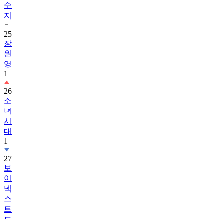
25
장
원
영
1
26
소
녀
시
대
1
27
보
이
넥
스
트
도
어