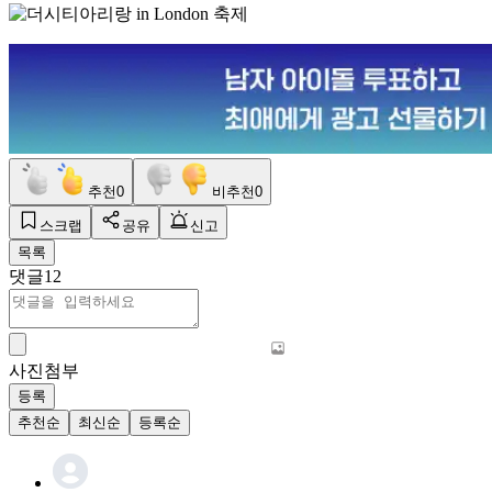
추천
0
비추천
0
스크랩
공유
신고
목록
댓글
12
사진첨부
등록
추천순
최신순
등록순