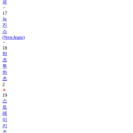
17
뉴
진
스
(NewJeans)
18
하
츠
투
하
츠
2
19
스
트
레
이
키
즈
1