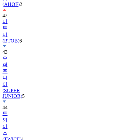
42
비
투
비
(BTOB)
6
43
슈
퍼
주
니
어
(SUPER
JUNIOR)
5
44
트
와
이
스
(TWICE)
1
45