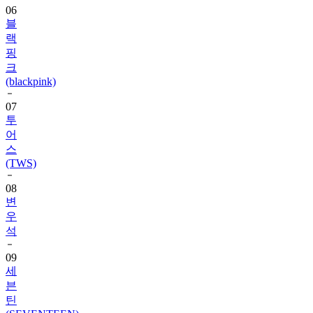
랙
핑
크
(blackpink)
07
투
어
스
(TWS)
08
변
우
석
09
세
븐
틴
(SEVENTEEN)