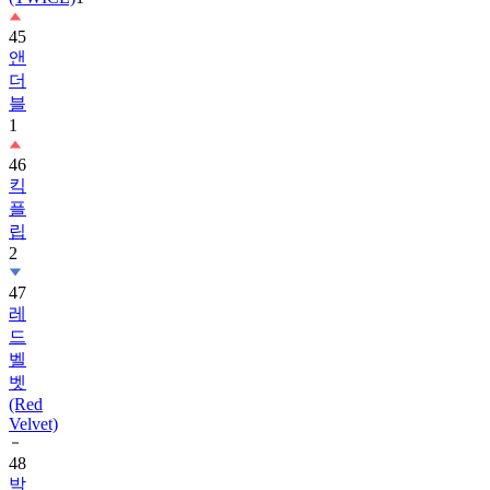
앤
더
블
1
46
킥
플
립
2
47
레
드
벨
벳
(Red
Velvet)
48
박
보