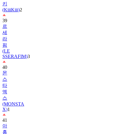
39
르
세
라
핌
(LE
SSERAFIM)
3
40
몬
스
타
엑
스
(MONSTA
X)
1
41
아
홉
(AHOF)
2