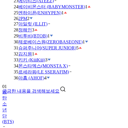
23
에이티즈(ATEEZ)
24
베이비몬스터 (BABYMONSTER)
1
25
엔하이픈(ENHYPEN)
1
26
2PM
2
27
아일릿 (ILLIT)
28
정해인
3
29
비투비(BTOB)
1
30
제로베이스원(ZEROBASEONE)
1
31
슈퍼주니어(SUPER JUNIOR)
5
32
김지원
1
33
키키 (KiiiKiii)
3
34
몬스타엑스(MONSTA X)
35
르세라핌(LE SSERAFIM)
36
아홉 (AHOF)
4
01
궁금한 내용을 검색해보세요
방
탄
소
년
단
(BTS)