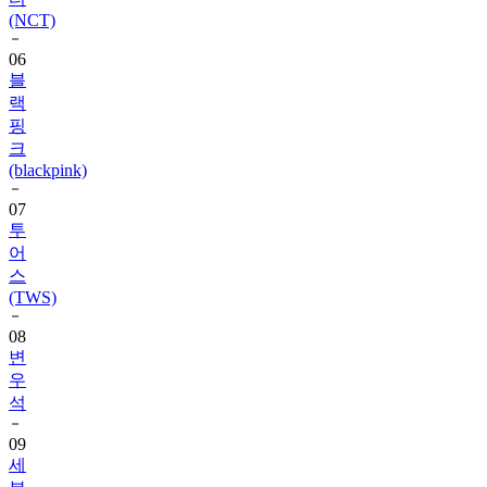
(NCT)
06
블
랙
핑
크
(blackpink)
07
투
어
스
(TWS)
08
변
우
석
09
세