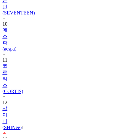
븐
틴
(SEVENTEEN)
10
에
스
파
(aespa)
11
코
르
티
스
(CORTIS)
12
샤
이
니
(SHINee)
1