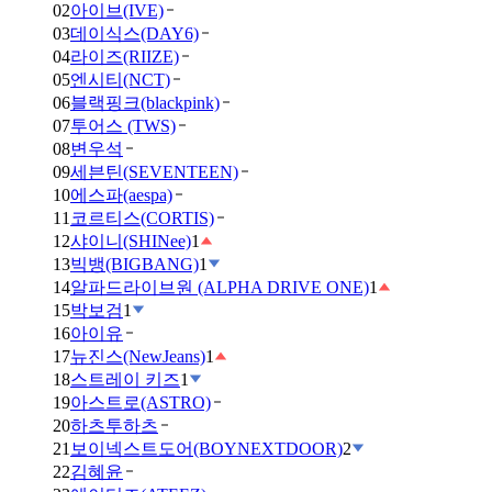
02
아이브(IVE)
03
데이식스(DAY6)
04
라이즈(RIIZE)
05
엔시티(NCT)
06
블랙핑크(blackpink)
07
투어스 (TWS)
08
변우석
09
세븐틴(SEVENTEEN)
10
에스파(aespa)
11
코르티스(CORTIS)
12
샤이니(SHINee)
1
13
빅뱅(BIGBANG)
1
14
알파드라이브원 (ALPHA DRIVE ONE)
1
15
박보검
1
16
아이유
17
뉴진스(NewJeans)
1
18
스트레이 키즈
1
19
아스트로(ASTRO)
20
하츠투하츠
21
보이넥스트도어(BOYNEXTDOOR)
2
22
김혜윤