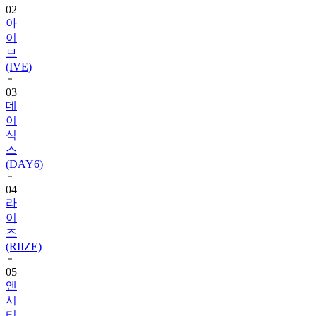
02
아
이
브
(IVE)
03
데
이
식
스
(DAY6)
04
라
이
즈
(RIIZE)
05
엔
시
티