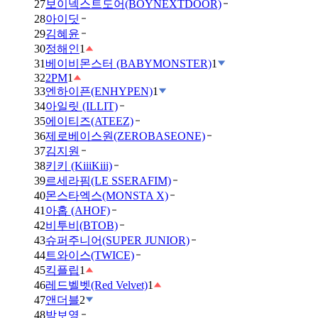
27
보이넥스트도어(BOYNEXTDOOR)
28
아이딧
29
김혜윤
30
정해인
1
31
베이비몬스터 (BABYMONSTER)
1
32
2PM
1
33
엔하이픈(ENHYPEN)
1
34
아일릿 (ILLIT)
35
에이티즈(ATEEZ)
36
제로베이스원(ZEROBASEONE)
37
김지원
38
키키 (KiiiKiii)
39
르세라핌(LE SSERAFIM)
40
몬스타엑스(MONSTA X)
41
아홉 (AHOF)
42
비투비(BTOB)
43
슈퍼주니어(SUPER JUNIOR)
44
트와이스(TWICE)
45
킥플립
1
46
레드벨벳(Red Velvet)
1
47
앤더블
2
48
박보영