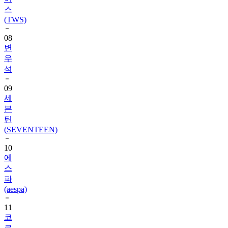
(TWS)
08
변
우
석
09
세
븐
틴
(SEVENTEEN)
10
에
스
파
(aespa)
11
코
르
티