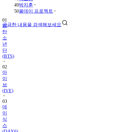
49
박지훈
01
50
올데이 프로젝트
방
탄
궁금한 내용을 검색해보세요
소
년
단
(BTS)
02
아
이
브
(IVE)
03
데
이
식
스
(DAY6)
04