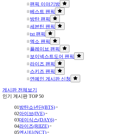
팬픽 이야기방
베스트 팬픽
방탄 팬픽
세븐틴 팬픽
txt 팬픽
엑소 팬픽
플레이브 팬픽
보이넥스트도어 팬픽
라이즈 팬픽
스키즈 팬픽
연예인 게시판 신청
게시판 전체보기
인기 게시판 TOP 50
01
방탄소년단(BTS)
02
아이브(IVE)
03
데이식스(DAY6)
04
라이즈(RIIZE)
05
엔시티(NCT)