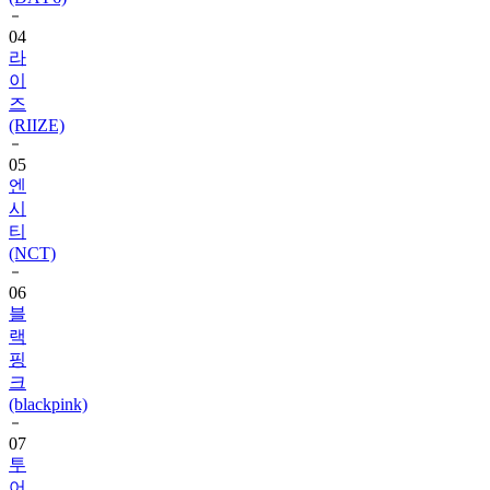
라
이
즈
(RIIZE)
05
엔
시
티
(NCT)
06
블
랙
핑
크
(blackpink)
07
투
어
스