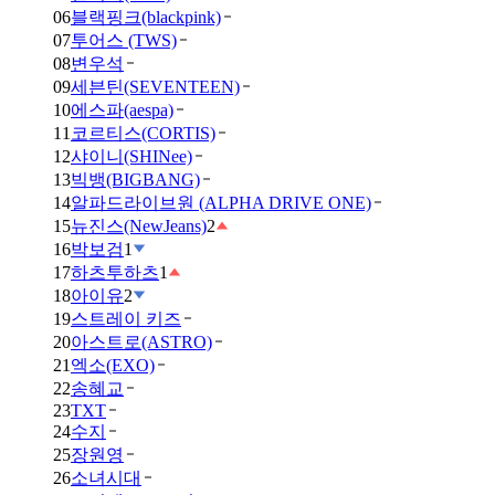
06
블랙핑크(blackpink)
07
투어스 (TWS)
08
변우석
09
세븐틴(SEVENTEEN)
10
에스파(aespa)
11
코르티스(CORTIS)
12
샤이니(SHINee)
13
빅뱅(BIGBANG)
14
알파드라이브원 (ALPHA DRIVE ONE)
15
뉴진스(NewJeans)
2
16
박보검
1
17
하츠투하츠
1
18
아이유
2
19
스트레이 키즈
20
아스트로(ASTRO)
21
엑소(EXO)
22
송혜교
23
TXT
24
수지
25
장원영
26
소녀시대