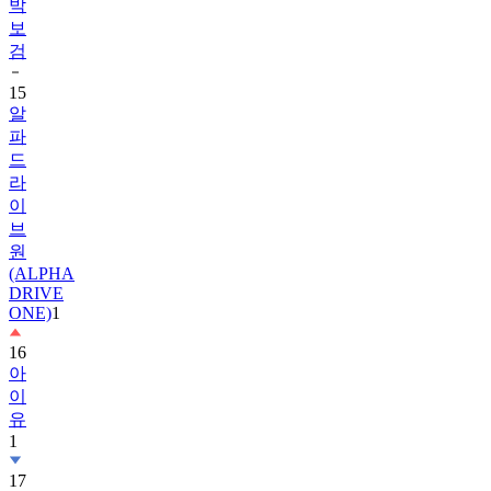
박
보
검
15
알
파
드
라
이
브
원
(ALPHA
DRIVE
ONE)
1
16
아
이
유
1
17