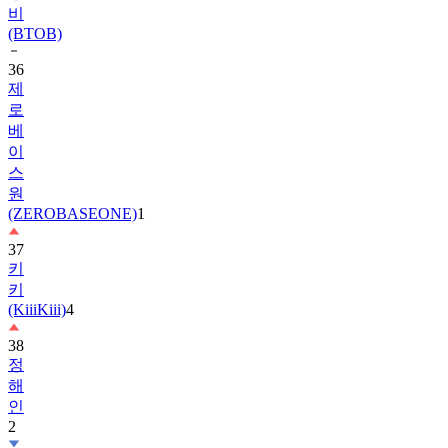
비
(BTOB)
36
제
로
베
이
스
원
(ZEROBASEONE)
1
37
키
키
(KiiiKiii)
4
38
정
해
인
2