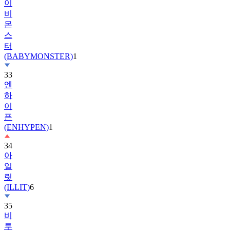
이
비
몬
스
터
(BABYMONSTER)
1
33
엔
하
이
픈
(ENHYPEN)
1
34
아
일
릿
(ILLIT)
6
35
비
투