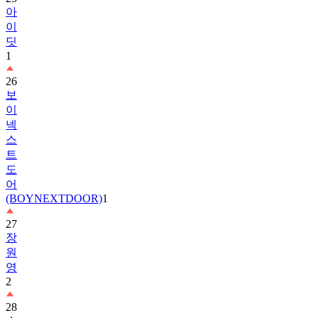
아
이
딧
1
26
보
이
넥
스
트
도
어
(BOYNEXTDOOR)
1
27
장
원
영
2
28