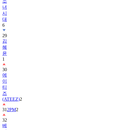
소
녀
시
대
6
29
김
혜
윤
1
30
에
이
티
즈
(ATEEZ)
2
31
2PM
2
32
베