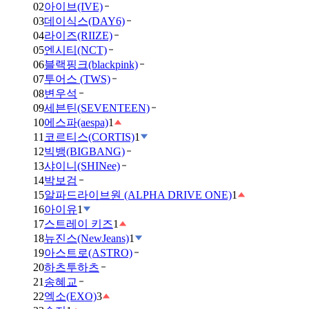
02
아이브(IVE)
03
데이식스(DAY6)
04
라이즈(RIIZE)
05
엔시티(NCT)
06
블랙핑크(blackpink)
07
투어스 (TWS)
08
변우석
09
세븐틴(SEVENTEEN)
10
에스파(aespa)
1
11
코르티스(CORTIS)
1
12
빅뱅(BIGBANG)
13
샤이니(SHINee)
14
박보검
15
알파드라이브원 (ALPHA DRIVE ONE)
1
16
아이유
1
17
스트레이 키즈
1
18
뉴진스(NewJeans)
1
19
아스트로(ASTRO)
20
하츠투하츠
21
송혜교
22
엑소(EXO)
3