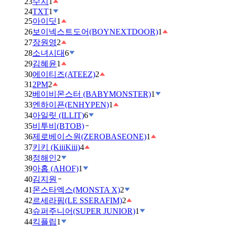
23
수지
1
24
TXT
1
25
아이딧
1
26
보이넥스트도어(BOYNEXTDOOR)
1
27
장원영
2
28
소녀시대
6
29
김혜윤
1
30
에이티즈(ATEEZ)
2
31
2PM
2
32
베이비몬스터 (BABYMONSTER)
1
33
엔하이픈(ENHYPEN)
1
34
아일릿 (ILLIT)
6
35
비투비(BTOB)
36
제로베이스원(ZEROBASEONE)
1
37
키키 (KiiiKiii)
4
38
정해인
2
39
아홉 (AHOF)
1
40
김지원
41
몬스타엑스(MONSTA X)
2
42
르세라핌(LE SSERAFIM)
2
43
슈퍼주니어(SUPER JUNIOR)
1
44
킥플립
1