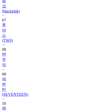
핑
크
(blackpink)
07
투
어
스
(TWS)
08
변
우
석
09
세
븐
틴
(SEVENTEEN)
10
에