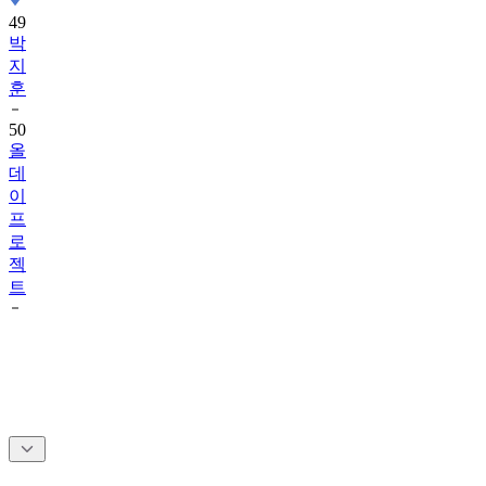
49
박
지
훈
50
올
데
이
프
로
젝
트