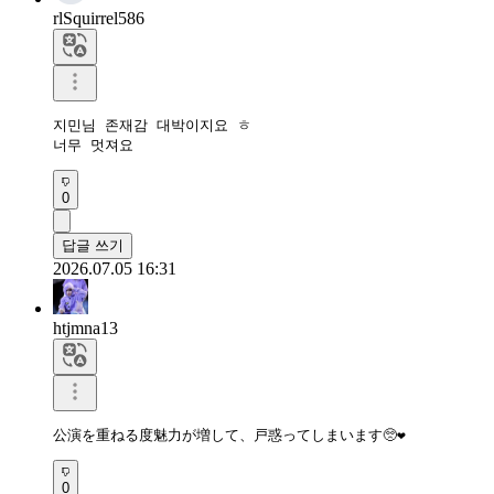
rlSquirrel586
지민님 존재감 대박이지요 ㅎ

너무 멋져요
0
답글 쓰기
2026.07.05 16:31
htjmna13
公演を重ねる度魅力が増して、戸惑ってしまいます🥺❤️
0