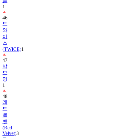
블
1
46
트
와
이
스
(TWICE)
1
47
박
보
영
1
48
레
드
벨
벳
(Red
Velvet)
3