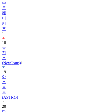
스
트
레
이
키
즈
1
18
뉴
진
스
(NewJeans)
1
19
아
스
트
로
(ASTRO)
20
하