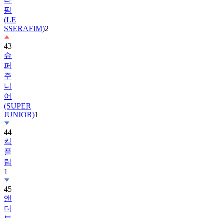
핌
(LE
SSERAFIM)
2
43
슈
퍼
주
니
어
(SUPER
JUNIOR)
1
44
킥
플
립
1
45
앤
더