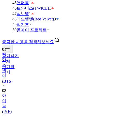
45
앤더블
1
46
트와이스(TWICE)
1
47
박보영
1
48
레드벨벳(Red Velvet)
3
49
박지훈
50
올데이 프로젝트
궁금한 내용을 검색해보세요
01
방
즐겨찾기
탄
전체
소
인기글
년
공지
단
(BTS)
02
아
이
브
(IVE)