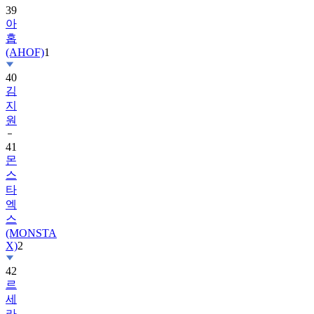
39
아
홉
(AHOF)
1
40
김
지
원
41
몬
스
타
엑
스
(MONSTA
X)
2
42
르
세
라