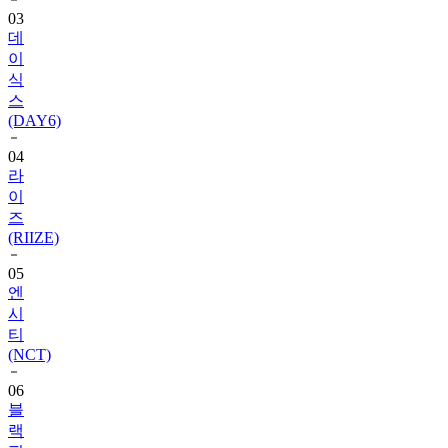
03
데
이
식
스
(DAY6)
04
라
이
즈
(RIIZE)
05
엔
시
티
(NCT)
06
블
랙