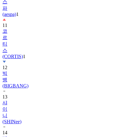
스
파
(aespa)
1
11
코
르
티
스
(CORTIS)
1
12
빅
뱅
(BIGBANG)
13
샤
이
니
(SHINee)
14