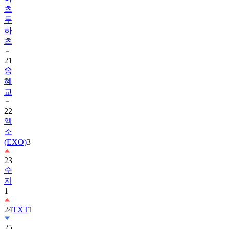
츠
투
하
츠
21
송
혜
교
22
엑
소
(EXO)
3
23
수
지
1
24
TXT
1
25