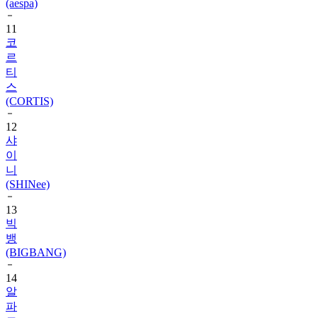
(aespa)
11
코
르
티
스
(CORTIS)
12
샤
이
니
(SHINee)
13
빅
뱅
(BIGBANG)
14
알
파