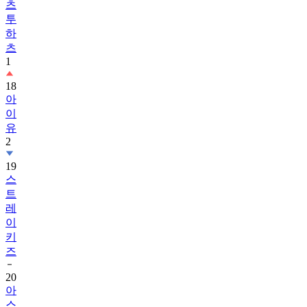
츠
투
하
츠
1
18
아
이
유
2
19
스
트
레
이
키
즈
20
아
스