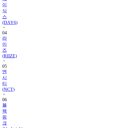
이
식
스
(DAY6)
04
라
이
즈
(RIIZE)
05
엔
시
티
(NCT)
06
블
랙
핑
크