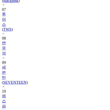
(blackpink)
07
투
어
스
(TWS)
08
변
우
석
09
세
븐
틴
(SEVENTEEN)
10
에
스
파