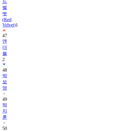
드
벨
벳
(Red
Velvet)
1
47
앤
더
블
2
48
박
보
영
49
박
지
훈
50