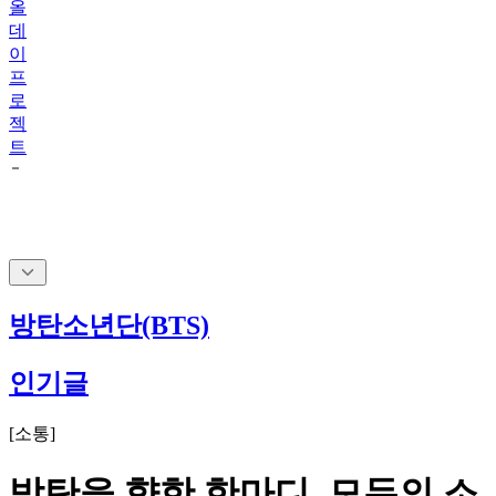
올
데
이
프
로
젝
트
방탄소년단(BTS)
인기글
[
소통
]
방탄을 향한 한마디, 모두의 소