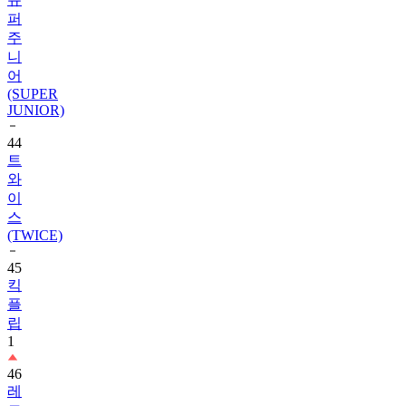
퍼
주
니
어
(SUPER
JUNIOR)
44
트
와
이
스
(TWICE)
45
킥
플
립
1
46
레