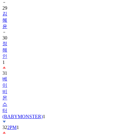
29
김
혜
윤
30
정
해
인
1
31
베
이
비
몬
스
터
(BABYMONSTER)
1
32
2PM
1