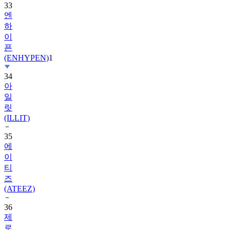
33
엔
하
이
픈
(ENHYPEN)
1
34
아
일
릿
(ILLIT)
35
에
이
티
즈
(ATEEZ)
36
제
로