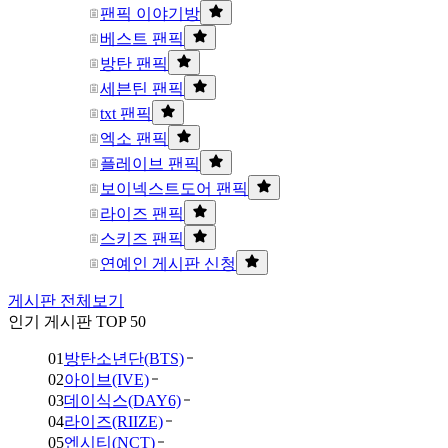
팬픽 이야기방
베스트 팬픽
방탄 팬픽
세븐틴 팬픽
txt 팬픽
엑소 팬픽
플레이브 팬픽
보이넥스트도어 팬픽
라이즈 팬픽
스키즈 팬픽
연예인 게시판 신청
게시판 전체보기
인기 게시판 TOP 50
01
방탄소년단(BTS)
02
아이브(IVE)
03
데이식스(DAY6)
04
라이즈(RIIZE)
05
엔시티(NCT)