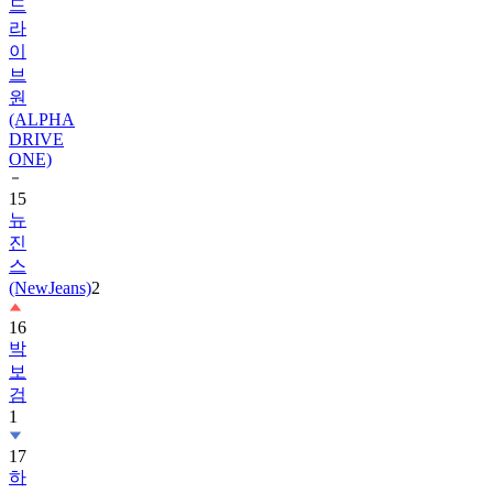
드
라
이
브
원
(ALPHA
DRIVE
ONE)
15
뉴
진
스
(NewJeans)
2
16
박
보
검
1
17
하