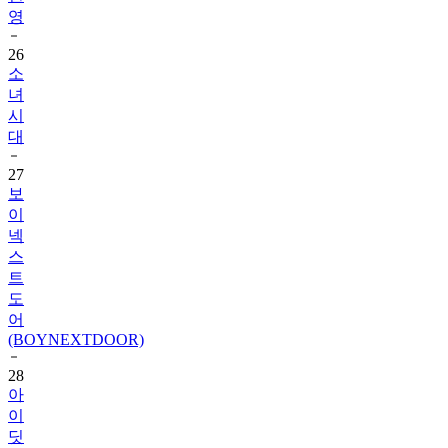
영
26
소
녀
시
대
27
보
이
넥
스
트
도
어
(BOYNEXTDOOR)
28
아
이
딧