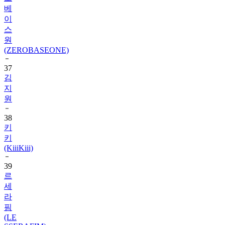
베
이
스
원
(ZEROBASEONE)
37
김
지
원
38
키
키
(KiiiKiii)
39
르
세
라
핌
(LE