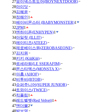
27
보이넥스트도어(BOYNEXTDOOR)
28
아이딧
29
김혜윤
30
정해인
1
31
베이비몬스터 (BABYMONSTER)
1
32
2PM
1
33
엔하이픈(ENHYPEN)
1
34
아일릿 (ILLIT)
35
에이티즈(ATEEZ)
36
제로베이스원(ZEROBASEONE)
37
김지원
38
키키 (KiiiKiii)
39
르세라핌(LE SSERAFIM)
40
몬스타엑스(MONSTA X)
41
아홉 (AHOF)
42
비투비(BTOB)
43
슈퍼주니어(SUPER JUNIOR)
44
트와이스(TWICE)
45
킥플립
1
46
레드벨벳(Red Velvet)
1
47
앤더블
2
48
박보영