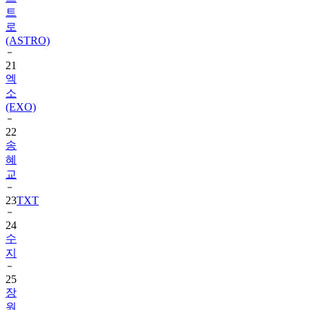
트
로
(ASTRO)
21
엑
소
(EXO)
22
송
혜
교
23
TXT
24
수
지
25
장
원