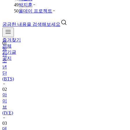
49
박지훈
50
올데이 프로젝트
궁금한 내용을 검색해보세요
즐겨찾기
01
전체
방
인기글
탄
공지
소
년
단
(BTS)
02
아
이
브
(IVE)
03
데