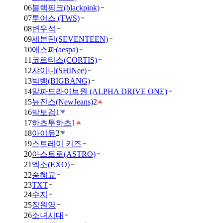
06
블랙핑크(blackpink)
07
투어스 (TWS)
08
변우석
09
세븐틴(SEVENTEEN)
10
에스파(aespa)
11
코르티스(CORTIS)
12
샤이니(SHINee)
13
빅뱅(BIGBANG)
14
알파드라이브원 (ALPHA DRIVE ONE)
15
뉴진스(NewJeans)
2
16
박보검
1
17
하츠투하츠
1
18
아이유
2
19
스트레이 키즈
20
아스트로(ASTRO)
21
엑소(EXO)
22
송혜교
23
TXT
24
수지
25
장원영
26
소녀시대