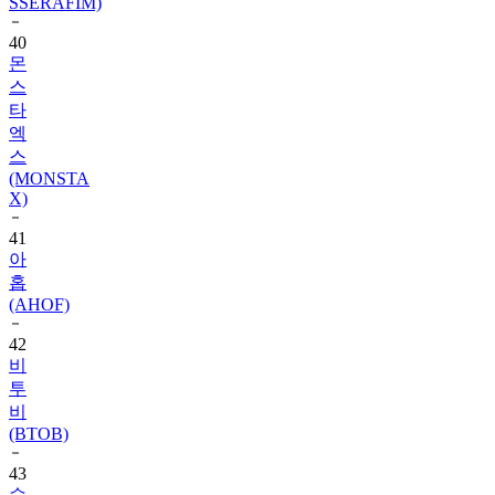
SSERAFIM)
40
몬
스
타
엑
스
(MONSTA
X)
41
아
홉
(AHOF)
42
비
투
비
(BTOB)
43
슈