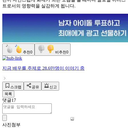
트로서의 영향력을 실감하게 됩니다.
추천
0
비추천
0
지금
배우
를 주제로
28.6만명
이 이야기 중
스크랩
공유
신고
목록
댓글
17
사진첨부