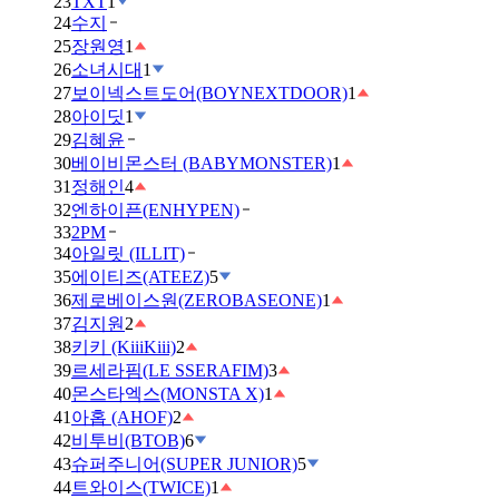
23
TXT
1
24
수지
25
장원영
1
26
소녀시대
1
27
보이넥스트도어(BOYNEXTDOOR)
1
28
아이딧
1
29
김혜윤
30
베이비몬스터 (BABYMONSTER)
1
31
정해인
4
32
엔하이픈(ENHYPEN)
33
2PM
34
아일릿 (ILLIT)
35
에이티즈(ATEEZ)
5
36
제로베이스원(ZEROBASEONE)
1
37
김지원
2
38
키키 (KiiiKiii)
2
39
르세라핌(LE SSERAFIM)
3
40
몬스타엑스(MONSTA X)
1
41
아홉 (AHOF)
2
42
비투비(BTOB)
6
43
슈퍼주니어(SUPER JUNIOR)
5
44
트와이스(TWICE)
1