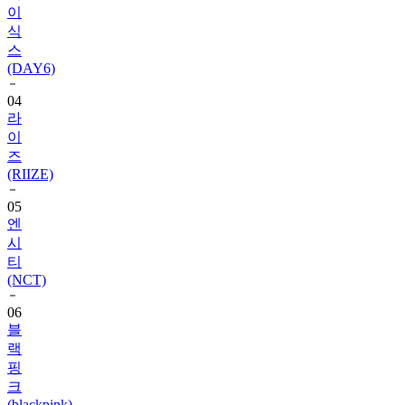
스
(DAY6)
04
라
이
즈
(RIIZE)
05
엔
시
티
(NCT)
06
블
랙
핑
크
(blackpink)
07