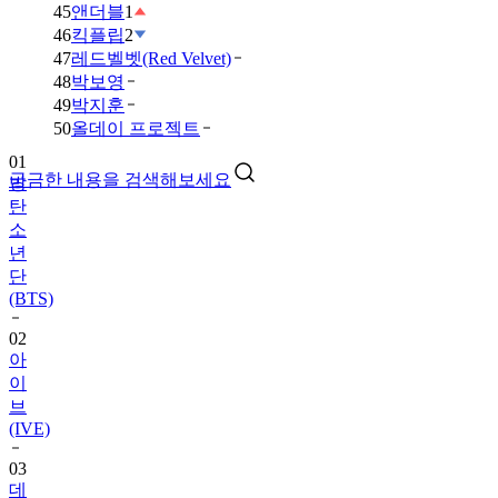
45
앤더블
1
46
킥플립
2
47
레드벨벳(Red Velvet)
48
박보영
49
박지훈
01
50
올데이 프로젝트
방
탄
궁금한 내용을 검색해보세요
소
년
단
(BTS)
02
아
이
브
(IVE)
03
데
이
식