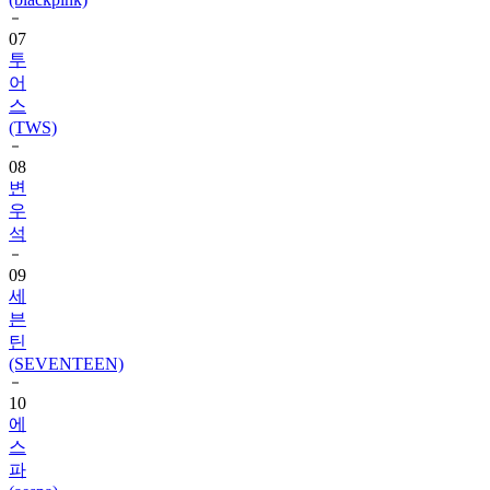
투
어
스
(TWS)
08
변
우
석
09
세
븐
틴
(SEVENTEEN)
10
에
스
파
(aespa)