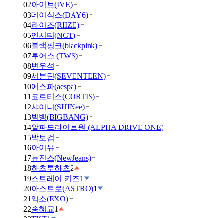
02
아이브(IVE)
03
데이식스(DAY6)
04
라이즈(RIIZE)
05
엔시티(NCT)
06
블랙핑크(blackpink)
07
투어스 (TWS)
08
변우석
09
세븐틴(SEVENTEEN)
10
에스파(aespa)
11
코르티스(CORTIS)
12
샤이니(SHINee)
13
빅뱅(BIGBANG)
14
알파드라이브원 (ALPHA DRIVE ONE)
15
박보검
16
아이유
17
뉴진스(NewJeans)
18
하츠투하츠
2
19
스트레이 키즈
1
20
아스트로(ASTRO)
1
21
엑소(EXO)
22
송혜교
1