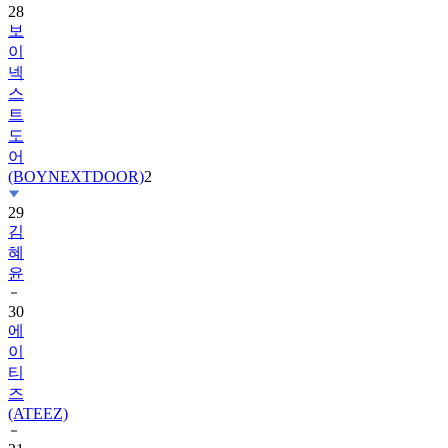
이
넥
스
트
도
어
(BOYNEXTDOOR)
2
29
김
혜
윤
30
에
이
티
즈
(ATEEZ)
31
베