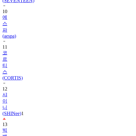
10
에
스
파
(aespa)
11
코
르
티
스
(CORTIS)
12
샤
이
니
(SHINee)
1
13
빅
뱅
(BIGBANG)
1