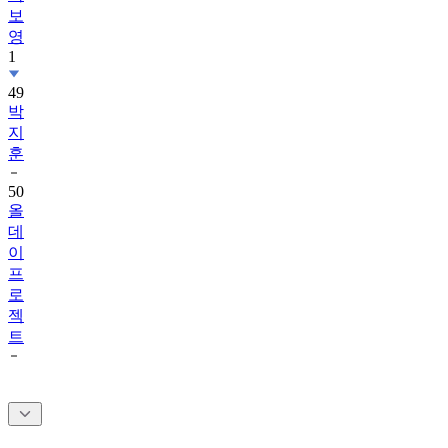
영
1
49
박
지
훈
50
올
데
이
프
로
젝
트