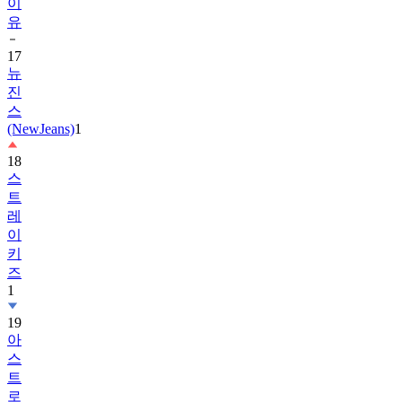
17
뉴
진
스
(NewJeans)
1
18
스
트
레
이
키
즈
1
19
아
스
트
로
(ASTRO)