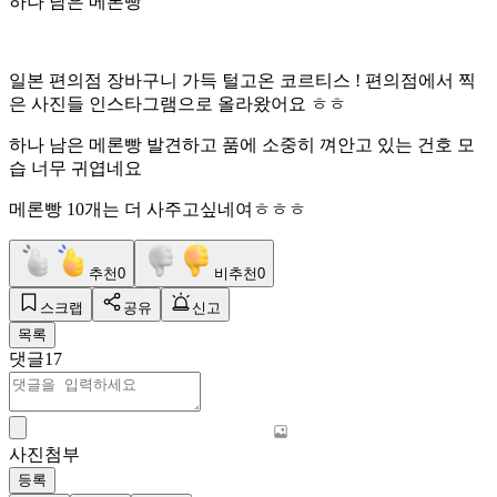
하나 남은 메론빵
일본 편의점 장바구니 가득 털고온 코르티스 ! 편의점에서 찍
은 사진들 인스타그램으로 올라왔어요 ㅎㅎ
하나 남은 메론빵 발견하고 품에 소중히 껴안고 있는 건호 모
습 너무 귀엽네요
메론빵 10개는 더 사주고싶네여ㅎㅎㅎ
추천
0
비추천
0
스크랩
공유
신고
목록
댓글
17
사진첨부
등록