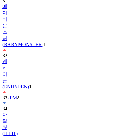
이
비
몬
스
터
(BABYMONSTER)
1
32
엔
하
이
픈
(ENHYPEN)
1
33
2PM
2
34
아
일
릿
(ILLIT)
35