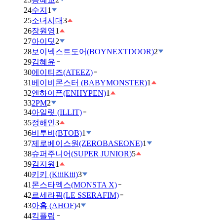
24
수지
1
25
소녀시대
3
26
장원영
1
27
아이딧
2
28
보이넥스트도어(BOYNEXTDOOR)
2
29
김혜윤
30
에이티즈(ATEEZ)
31
베이비몬스터 (BABYMONSTER)
1
32
엔하이픈(ENHYPEN)
1
33
2PM
2
34
아일릿 (ILLIT)
35
정해인
3
36
비투비(BTOB)
1
37
제로베이스원(ZEROBASEONE)
1
38
슈퍼주니어(SUPER JUNIOR)
5
39
김지원
1
40
키키 (KiiiKiii)
3
41
몬스타엑스(MONSTA X)
42
르세라핌(LE SSERAFIM)
43
아홉 (AHOF)
4
44
킥플립