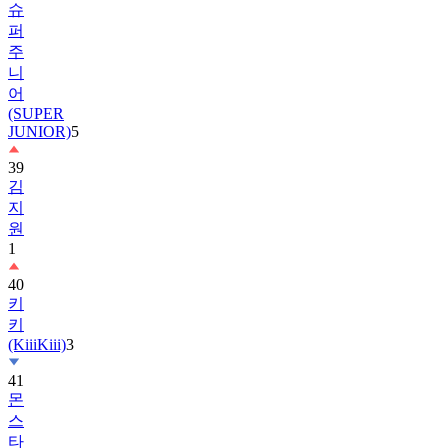
주
니
어
(SUPER
JUNIOR)
5
39
김
지
원
1
40
키
키
(KiiiKiii)
3
41
몬
스
타
엑
스