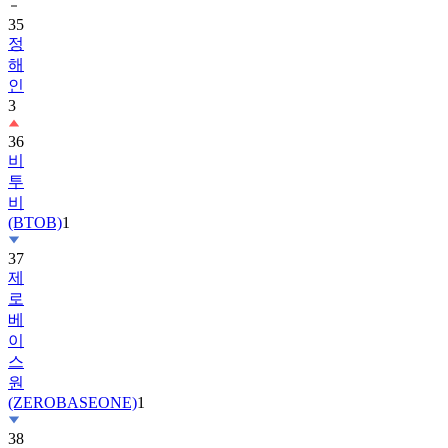
정
해
인
3
36
비
투
비
(BTOB)
1
37
제
로
베
이
스
원
(ZEROBASEONE)
1
38
슈
퍼