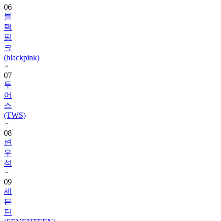
랙
핑
크
(blackpink)
07
투
어
스
(TWS)
08
변
우
석
09
세
븐
틴
(SEVENTEEN)