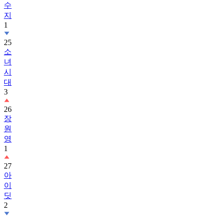
1
25
소
녀
시
대
3
26
장
원
영
1
27
아
이
딧
2
28
보