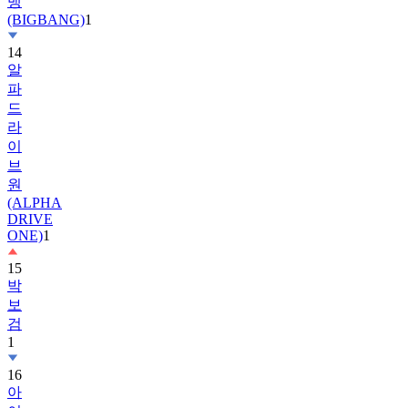
14
알
파
드
라
이
브
원
(ALPHA
DRIVE
ONE)
1
15
박
보
검
1
16
아
이
유