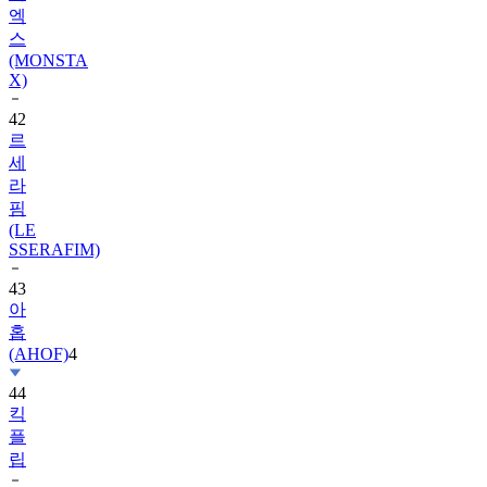
(MONSTA
X)
42
르
세
라
핌
(LE
SSERAFIM)
43
아
홉
(AHOF)
4
44
킥
플
립
45
트