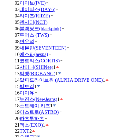
02
아이브(IVE)
03
데이식스(DAY6)
04
라이즈(RIIZE)
05
엔시티(NCT)
06
블랙핑크(blackpink)
07
투어스 (TWS)
08
변우석
09
세븐틴(SEVENTEEN)
10
에스파(aespa)
11
코르티스(CORTIS)
12
샤이니(SHINee)
1
13
빅뱅(BIGBANG)
1
14
알파드라이브원 (ALPHA DRIVE ONE)
1
15
박보검
1
16
아이유
17
뉴진스(NewJeans)
1
18
스트레이 키즈
1
19
아스트로(ASTRO)
20
하츠투하츠
21
엑소(EXO)
1
22
TXT
2
23
송혜교
2