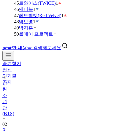
45
트와이스(TWICE)
1
46
앤더블
1
47
레드벨벳(Red Velvet)
1
48
박보영
1
49
박지훈
50
올데이 프로젝트
궁금한 내용을 검색해보세요
즐겨찾기
01
전체
방
인기글
탄
공지
소
년
단
(BTS)
02
아
이
브