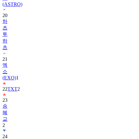
20
하
츠
투
하
츠
21
엑
소
(EXO)
1
22
TXT
2
23
송
혜
교
2
24
수
지