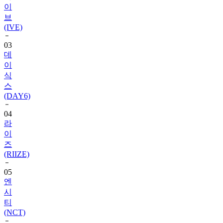
(IVE)
03
데
이
식
스
(DAY6)
04
라
이
즈
(RIIZE)
05
엔
시
티
(NCT)
06
블