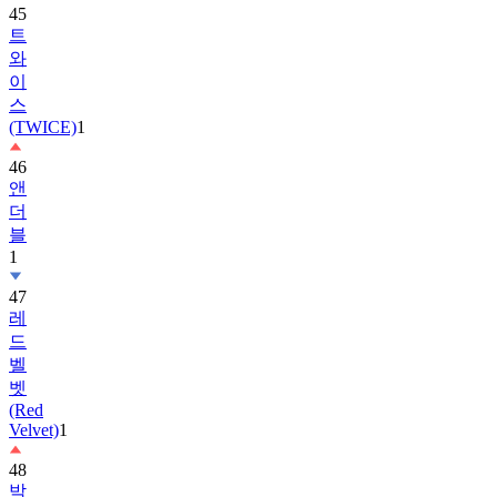
와
이
스
(TWICE)
1
46
앤
더
블
1
47
레
드
벨
벳
(Red
Velvet)
1
48
박
보