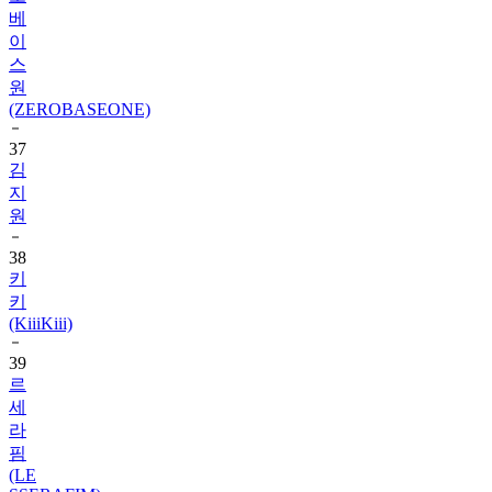
베
이
스
원
(ZEROBASEONE)
37
김
지
원
38
키
키
(KiiiKiii)
39
르
세
라
핌
(LE