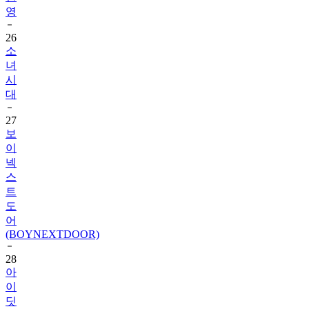
영
26
소
녀
시
대
27
보
이
넥
스
트
도
어
(BOYNEXTDOOR)
28
아
이
딧