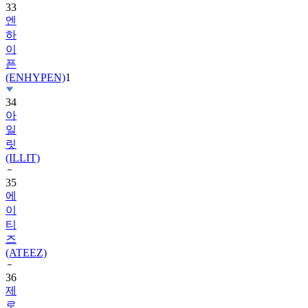
33
엔
하
이
픈
(ENHYPEN)
1
34
아
일
릿
(ILLIT)
35
에
이
티
즈
(ATEEZ)
36
제
로