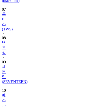
(blackpink)
07
투
어
스
(TWS)
08
변
우
석
09
세
븐
틴
(SEVENTEEN)
10
에
스
파