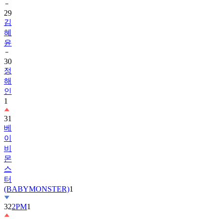
29
김
혜
윤
30
정
해
인
1
31
베
이
비
몬
스
터
(BABYMONSTER)
1
32
2PM
1