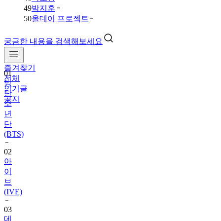
49
박지훈
50
올데이 프로젝트
궁금한 내용을 검색해보세요
즐겨찾기
01
전체
방
인기글
탄
공지
소
년
단
(BTS)
02
아
이
브
(IVE)
03
데