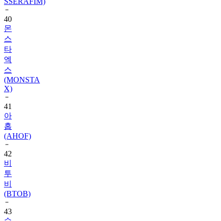
SSERAFIM)
40
몬
스
타
엑
스
(MONSTA
X)
41
아
홉
(AHOF)
42
비
투
비
(BTOB)
43
슈