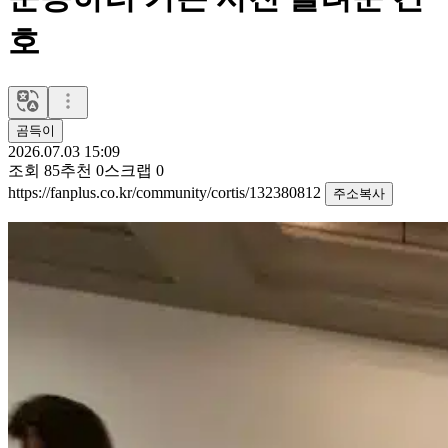
호
곰득이
2026.07.03 15:09
조회
85
추천
0
스크랩
0
https://fanplus.co.kr/community/cortis/132380812
주소복사