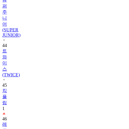
퍼
주
니
어
(SUPER
JUNIOR)
44
트
와
이
스
(TWICE)
45
킥
플
립
1
46
레