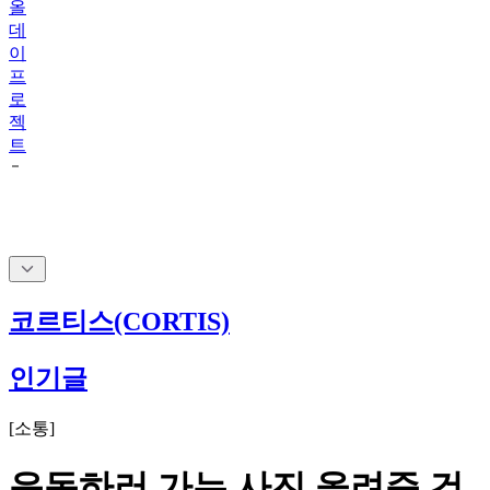
올
데
이
프
로
젝
트
코르티스(CORTIS)
인기글
[
소통
]
운동하러 가는 사진 올려준 건