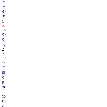
츠
투
하
츠
1
18
아
이
유
2
19
스
트
레
이
키
즈
20
아
스