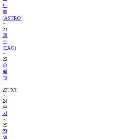
트
로
(ASTRO)
21
엑
소
(EXO)
22
송
혜
교
23
TXT
24
수
지
25
장
원