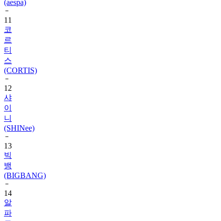
(aespa)
11
코
르
티
스
(CORTIS)
12
샤
이
니
(SHINee)
13
빅
뱅
(BIGBANG)
14
알
파