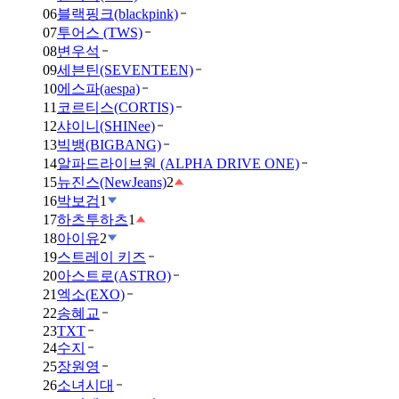
06
블랙핑크(blackpink)
07
투어스 (TWS)
08
변우석
09
세븐틴(SEVENTEEN)
10
에스파(aespa)
11
코르티스(CORTIS)
12
샤이니(SHINee)
13
빅뱅(BIGBANG)
14
알파드라이브원 (ALPHA DRIVE ONE)
15
뉴진스(NewJeans)
2
16
박보검
1
17
하츠투하츠
1
18
아이유
2
19
스트레이 키즈
20
아스트로(ASTRO)
21
엑소(EXO)
22
송혜교
23
TXT
24
수지
25
장원영
26
소녀시대