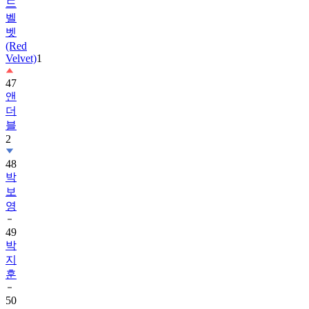
드
벨
벳
(Red
Velvet)
1
47
앤
더
블
2
48
박
보
영
49
박
지
훈
50