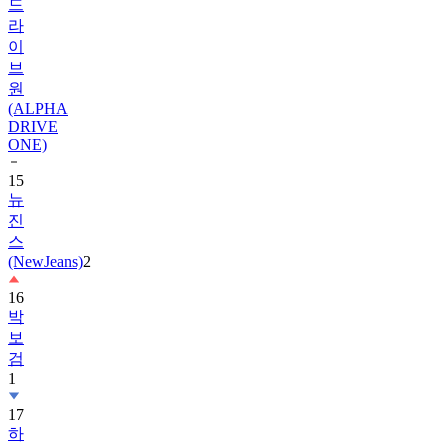
드
라
이
브
원
(ALPHA
DRIVE
ONE)
15
뉴
진
스
(NewJeans)
2
16
박
보
검
1
17
하