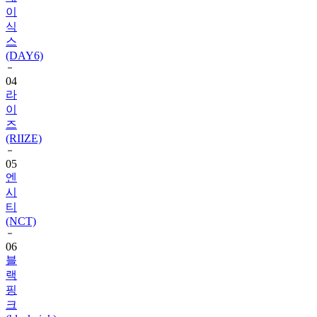
이
식
스
(DAY6)
04
라
이
즈
(RIIZE)
05
엔
시
티
(NCT)
06
블
랙
핑
크