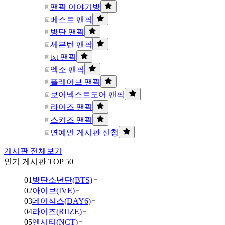
팬픽 이야기방
베스트 팬픽
방탄 팬픽
세븐틴 팬픽
txt 팬픽
엑소 팬픽
플레이브 팬픽
보이넥스트도어 팬픽
라이즈 팬픽
스키즈 팬픽
연예인 게시판 신청
게시판 전체보기
인기 게시판 TOP 50
01
방탄소년단(BTS)
02
아이브(IVE)
03
데이식스(DAY6)
04
라이즈(RIIZE)
05
엔시티(NCT)