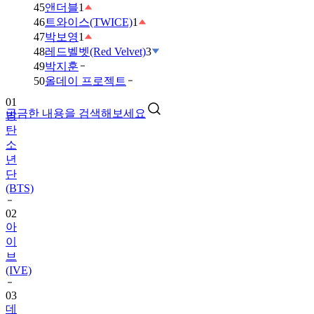
45
앤더블
1
46
트와이스(TWICE)
1
47
박보영
1
48
레드벨벳(Red Velvet)
3
49
박지훈
01
50
올데이 프로젝트
방
탄
궁금한 내용을 검색해보세요
소
년
단
(BTS)
02
아
이
브
(IVE)
03
데
이
식