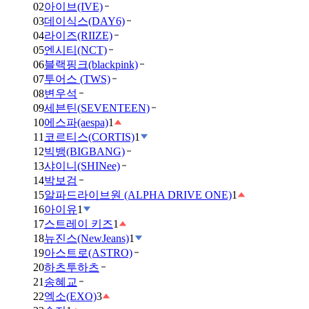
02
아이브(IVE)
03
데이식스(DAY6)
04
라이즈(RIIZE)
05
엔시티(NCT)
06
블랙핑크(blackpink)
07
투어스 (TWS)
08
변우석
09
세븐틴(SEVENTEEN)
10
에스파(aespa)
1
11
코르티스(CORTIS)
1
12
빅뱅(BIGBANG)
13
샤이니(SHINee)
14
박보검
15
알파드라이브원 (ALPHA DRIVE ONE)
1
16
아이유
1
17
스트레이 키즈
1
18
뉴진스(NewJeans)
1
19
아스트로(ASTRO)
20
하츠투하츠
21
송혜교
22
엑소(EXO)
3