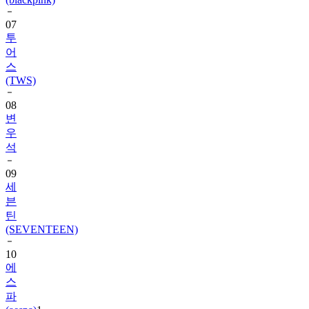
투
어
스
(TWS)
08
변
우
석
09
세
븐
틴
(SEVENTEEN)
10
에
스
파
(aespa)
1