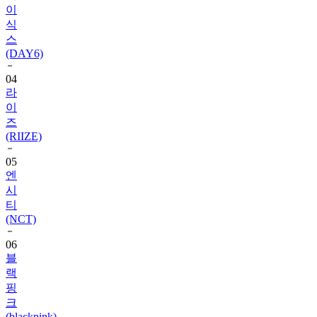
스
(DAY6)
04
라
이
즈
(RIIZE)
05
엔
시
티
(NCT)
06
블
랙
핑
크
(blackpink)
07