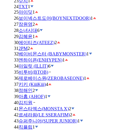
23
수지
1
24
TXT
1
25
아이딧
1
26
보이넥스트도어(BOYNEXTDOOR)
1
27
장원영
2
28
소녀시대
6
29
김혜윤
1
30
에이티즈(ATEEZ)
2
31
2PM
2
32
베이비몬스터 (BABYMONSTER)
1
33
엔하이픈(ENHYPEN)
1
34
아일릿 (ILLIT)
6
35
비투비(BTOB)
36
제로베이스원(ZEROBASEONE)
1
37
키키 (KiiiKiii)
4
38
정해인
2
39
아홉 (AHOF)
1
40
김지원
41
몬스타엑스(MONSTA X)
2
42
르세라핌(LE SSERAFIM)
2
43
슈퍼주니어(SUPER JUNIOR)
1
44
킥플립
1