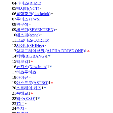
04
라이즈(RIIZE)
05
엔시티(NCT)
06
블랙핑크(blackpink)
07
투어스 (TWS)
08
변우석
09
세븐틴(SEVENTEEN)
10
에스파(aespa)
11
코르티스(CORTIS)
12
샤이니(SHINee)
13
알파드라이브원 (ALPHA DRIVE ONE)
1
14
빅뱅(BIGBANG)
1
15
박보검
1
16
뉴진스(NewJeans)
1
17
하츠투하츠
18
아이유
19
아스트로(ASTRO)
1
20
스트레이 키즈
1
21
송혜교
1
22
엑소(EXO)
1
23
TXT
24
수지