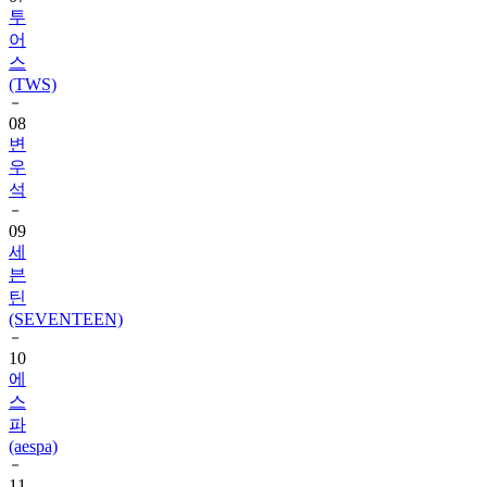
투
어
스
(TWS)
08
변
우
석
09
세
븐
틴
(SEVENTEEN)
10
에
스
파
(aespa)
11