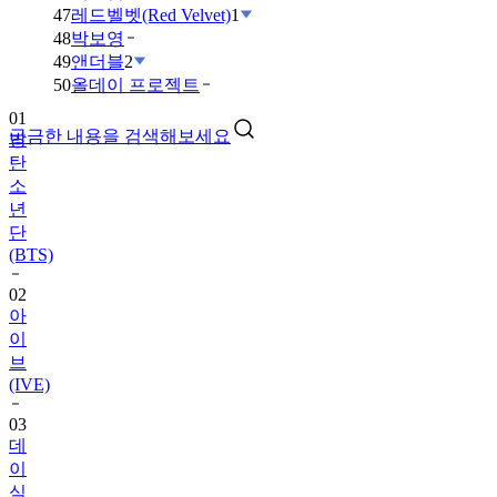
47
레드벨벳(Red Velvet)
1
48
박보영
49
앤더블
2
50
올데이 프로젝트
01
궁금한 내용을 검색해보세요
방
탄
소
년
단
(BTS)
02
아
이
브
(IVE)
03
데
이
식