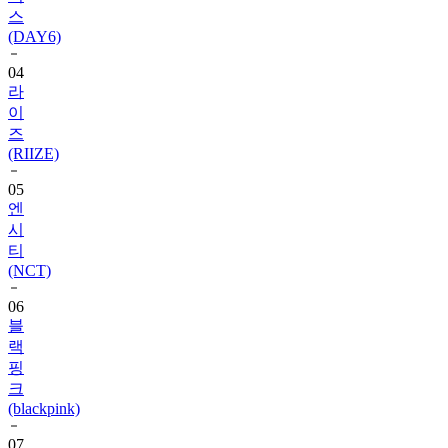
스
(DAY6)
04
라
이
즈
(RIIZE)
05
엔
시
티
(NCT)
06
블
랙
핑
크
(blackpink)
07