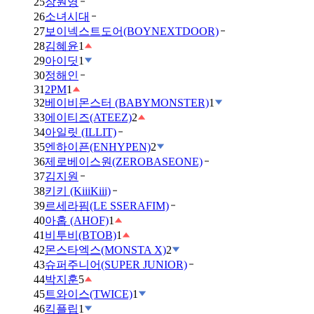
25
장원영
26
소녀시대
27
보이넥스트도어(BOYNEXTDOOR)
28
김혜윤
1
29
아이딧
1
30
정해인
31
2PM
1
32
베이비몬스터 (BABYMONSTER)
1
33
에이티즈(ATEEZ)
2
34
아일릿 (ILLIT)
35
엔하이픈(ENHYPEN)
2
36
제로베이스원(ZEROBASEONE)
37
김지원
38
키키 (KiiiKiii)
39
르세라핌(LE SSERAFIM)
40
아홉 (AHOF)
1
41
비투비(BTOB)
1
42
몬스타엑스(MONSTA X)
2
43
슈퍼주니어(SUPER JUNIOR)
44
박지훈
5
45
트와이스(TWICE)
1
46
킥플립
1