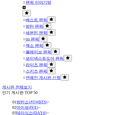
팬픽 이야기방
베스트 팬픽
방탄 팬픽
세븐틴 팬픽
txt 팬픽
엑소 팬픽
플레이브 팬픽
보이넥스트도어 팬픽
라이즈 팬픽
스키즈 팬픽
연예인 게시판 신청
게시판 전체보기
인기 게시판 TOP 50
01
방탄소년단(BTS)
02
아이브(IVE)
03
데이식스(DAY6)