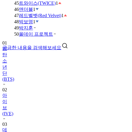
45
트와이스(TWICE)
1
46
앤더블
1
47
레드벨벳(Red Velvet)
1
48
박보영
1
49
박지훈
01
50
올데이 프로젝트
방
탄
궁금한 내용을 검색해보세요
소
년
단
(BTS)
02
아
이
브
(IVE)
03
데
이
식