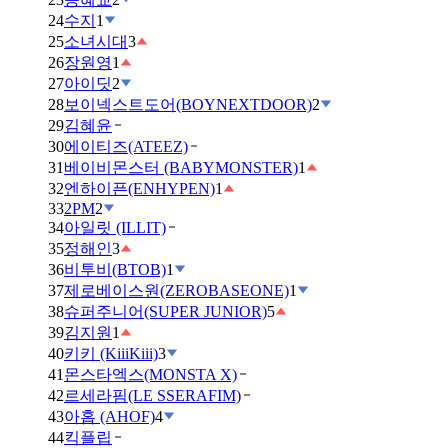
24
수지
1
25
소녀시대
3
26
장원영
1
27
아이딧
2
28
보이넥스트도어(BOYNEXTDOOR)
2
29
김혜윤
30
에이티즈(ATEEZ)
31
베이비몬스터 (BABYMONSTER)
1
32
엔하이픈(ENHYPEN)
1
33
2PM
2
34
아일릿 (ILLIT)
35
정해인
3
36
비투비(BTOB)
1
37
제로베이스원(ZEROBASEONE)
1
38
슈퍼주니어(SUPER JUNIOR)
5
39
김지원
1
40
키키 (KiiiKiii)
3
41
몬스타엑스(MONSTA X)
42
르세라핌(LE SSERAFIM)
43
아홉 (AHOF)
4
44
킥플립