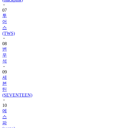
투
어
스
(TWS)
08
변
우
석
09
세
븐
틴
(SEVENTEEN)
10
에
스
파
(aespa)