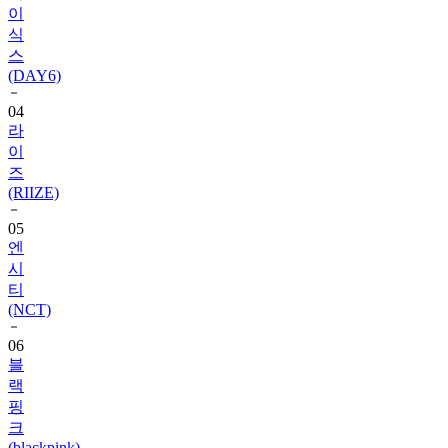
스
(DAY6)
04
라
이
즈
(RIIZE)
05
엔
시
티
(NCT)
06
블
랙
핑
크
(blackpink)
07