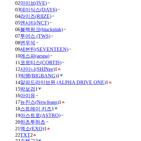
02
아이브(IVE)
03
데이식스(DAY6)
04
라이즈(RIIZE)
05
엔시티(NCT)
06
블랙핑크(blackpink)
07
투어스 (TWS)
08
변우석
09
세븐틴(SEVENTEEN)
10
에스파(aespa)
11
코르티스(CORTIS)
12
샤이니(SHINee)
1
13
빅뱅(BIGBANG)
1
14
알파드라이브원 (ALPHA DRIVE ONE)
1
15
박보검
1
16
아이유
17
뉴진스(NewJeans)
1
18
스트레이 키즈
1
19
아스트로(ASTRO)
20
하츠투하츠
21
엑소(EXO)
1
22
TXT
2
23
송혜교
2