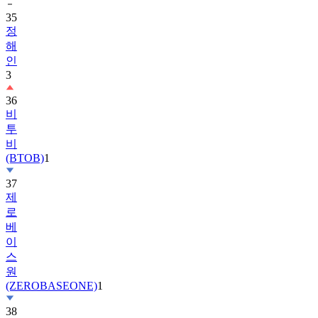
정
해
인
3
36
비
투
비
(BTOB)
1
37
제
로
베
이
스
원
(ZEROBASEONE)
1
38
슈
퍼