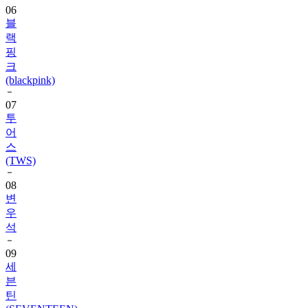
랙
핑
크
(blackpink)
07
투
어
스
(TWS)
08
변
우
석
09
세
븐
틴
(SEVENTEEN)