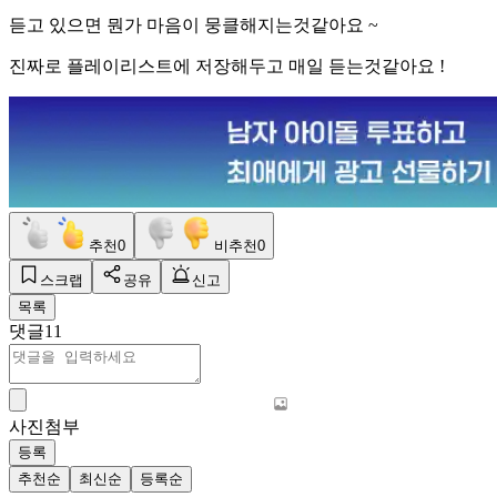
듣고 있으면 뭔가 마음이 뭉클해지는것같아요 ~
진짜로 플레이리스트에 저장해두고 매일 듣는것같아요 !
추천
0
비추천
0
스크랩
공유
신고
목록
댓글
11
사진첨부
등록
추천순
최신순
등록순