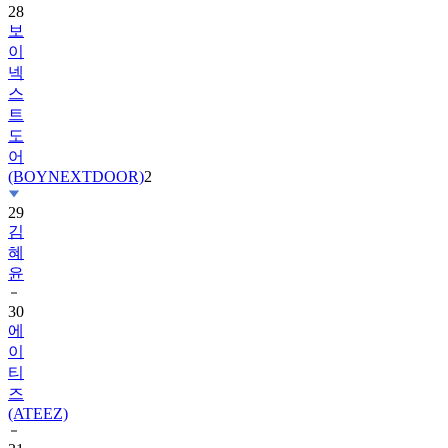
이
넥
스
트
도
어
(BOYNEXTDOOR)
2
29
김
혜
윤
30
에
이
티
즈
(ATEEZ)
31
베