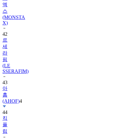
(MONSTA
X)
42
르
세
라
핌
(LE
SSERAFIM)
43
아
홉
(AHOF)
4
44
킥
플
립
45
트