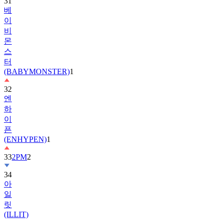
이
비
몬
스
터
(BABYMONSTER)
1
32
엔
하
이
픈
(ENHYPEN)
1
33
2PM
2
34
아
일
릿
(ILLIT)
35