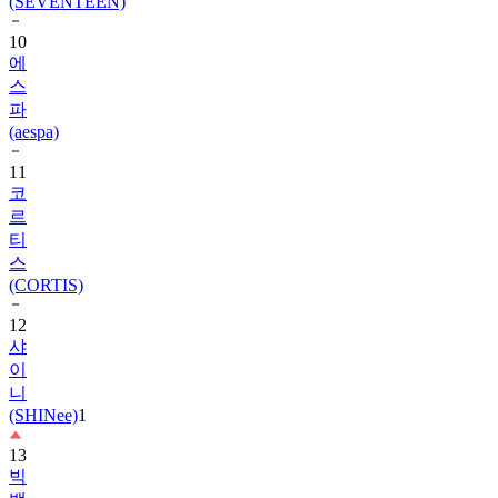
10
에
스
파
(aespa)
11
코
르
티
스
(CORTIS)
12
샤
이
니
(SHINee)
1
13
빅
뱅
(BIGBANG)
1