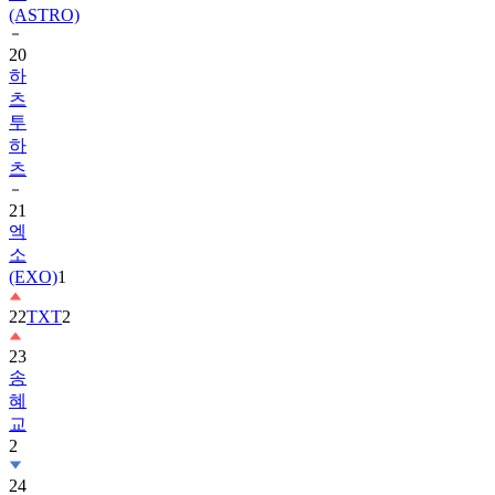
20
하
츠
투
하
츠
21
엑
소
(EXO)
1
22
TXT
2
23
송
혜
교
2
24
수
지