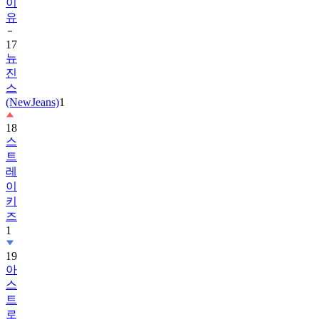
17
뉴
진
스
(NewJeans)
1
18
스
트
레
이
키
즈
1
19
아
스
트
로
(ASTRO)