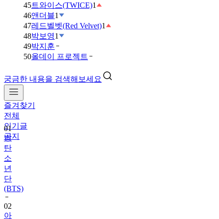
45
트와이스(TWICE)
1
46
앤더블
1
47
레드벨벳(Red Velvet)
1
48
박보영
1
49
박지훈
50
올데이 프로젝트
궁금한 내용을 검색해보세요
즐겨찾기
01
전체
방
인기글
탄
공지
소
년
단
(BTS)
02
아
이
브