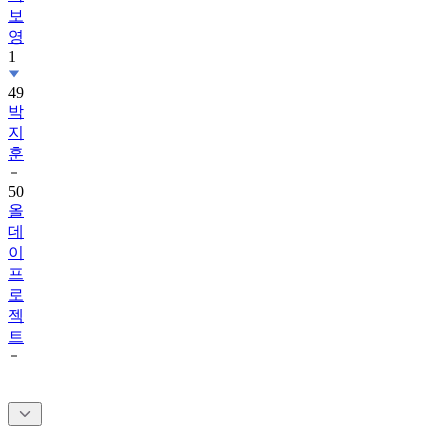
영
1
49
박
지
훈
50
올
데
이
프
로
젝
트