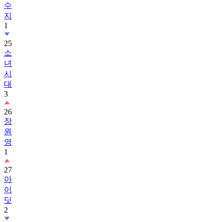
1
25
소
녀
시
대
3
26
장
원
영
1
27
아
이
딧
2
28
보