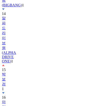
14
알
파
드
라
이
브
원
(ALPHA
DRIVE
ONE)
1
15
박
보
검
1
16
아
이
유