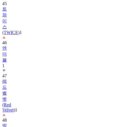
와
이
스
(TWICE)
1
46
앤
더
블
1
47
레
드
벨
벳
(Red
Velvet)
1
48
박
보