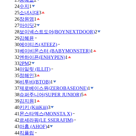
24
수지
1
25
소녀시대
3
26
장원영
1
27
아이딧
2
28
보이넥스트도어(BOYNEXTDOOR)
2
29
김혜윤
30
에이티즈(ATEEZ)
31
베이비몬스터 (BABYMONSTER)
1
32
엔하이픈(ENHYPEN)
1
33
2PM
2
34
아일릿 (ILLIT)
35
정해인
3
36
비투비(BTOB)
1
37
제로베이스원(ZEROBASEONE)
1
38
슈퍼주니어(SUPER JUNIOR)
5
39
김지원
1
40
키키 (KiiiKiii)
3
41
몬스타엑스(MONSTA X)
42
르세라핌(LE SSERAFIM)
43
아홉 (AHOF)
4
44
킥플립