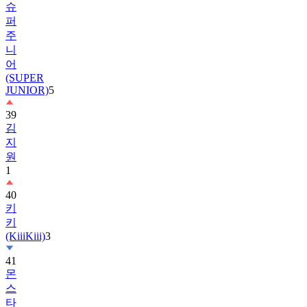
주
니
어
(SUPER
JUNIOR)
5
39
김
지
원
1
40
키
키
(KiiiKiii)
3
41
몬
스
타
엑
스