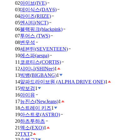
02
아이브(IVE)
03
데이식스(DAY6)
04
라이즈(RIIZE)
05
엔시티(NCT)
06
블랙핑크(blackpink)
07
투어스 (TWS)
08
변우석
09
세븐틴(SEVENTEEN)
10
에스파(aespa)
11
코르티스(CORTIS)
12
샤이니(SHINee)
1
13
빅뱅(BIGBANG)
1
14
알파드라이브원 (ALPHA DRIVE ONE)
1
15
박보검
1
16
아이유
17
뉴진스(NewJeans)
1
18
스트레이 키즈
1
19
아스트로(ASTRO)
20
하츠투하츠
21
엑소(EXO)
1
22
TXT
2
23
송혜교
2