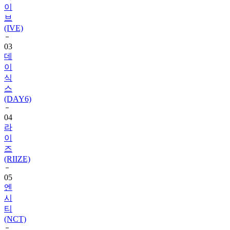
(IVE)
03
데
이
식
스
(DAY6)
04
라
이
즈
(RIIZE)
05
엔
시
티
(NCT)
06
블