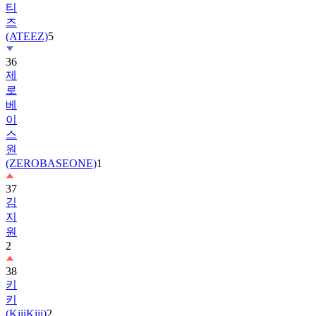
티
즈
(ATEEZ)
5
36
제
로
베
이
스
원
(ZEROBASEONE)
1
37
김
지
원
2
38
키
키
(KiiiKiii)
2