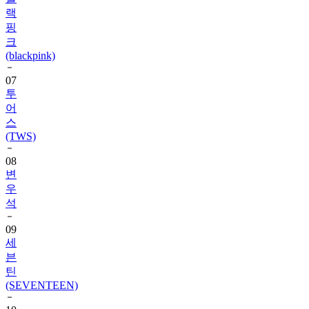
랙
핑
크
(blackpink)
07
투
어
스
(TWS)
08
변
우
석
09
세
븐
틴
(SEVENTEEN)