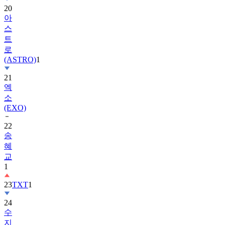
20
아
스
트
로
(ASTRO)
1
21
엑
소
(EXO)
22
송
혜
교
1
23
TXT
1
24
수
지