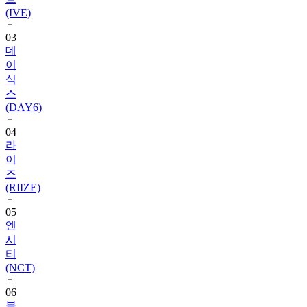
(IVE)
03
데
이
식
스
(DAY6)
04
라
이
즈
(RIIZE)
05
엔
시
티
(NCT)
06
블