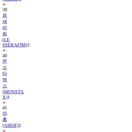
39
르
세
라
핌
(LE
SSERAFIM)
3
40
몬
스
타
엑
스
(MONSTA
X)
1
41
아
홉
(AHOF)
2