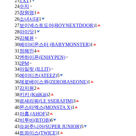
23
TXT
1
24
수지
25
장원영
1
26
소녀시대
1
27
보이넥스트도어(BOYNEXTDOOR)
1
28
아이딧
1
29
김혜윤
30
베이비몬스터 (BABYMONSTER)
1
31
정해인
4
32
엔하이픈(ENHYPEN)
33
2PM
34
아일릿 (ILLIT)
35
에이티즈(ATEEZ)
5
36
제로베이스원(ZEROBASEONE)
1
37
김지원
2
38
키키 (KiiiKiii)
2
39
르세라핌(LE SSERAFIM)
3
40
몬스타엑스(MONSTA X)
1
41
아홉 (AHOF)
2
42
비투비(BTOB)
6
43
슈퍼주니어(SUPER JUNIOR)
5
44
트와이스(TWICE)
1