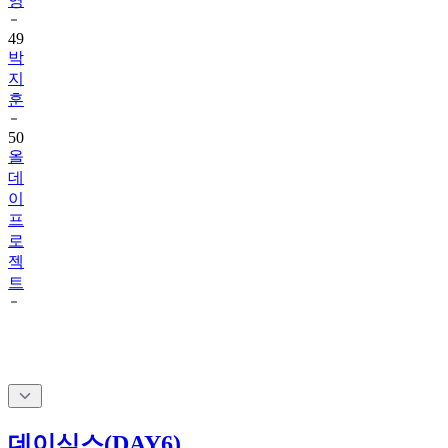
영
49
박
지
훈
50
올
데
이
프
로
젝
트
데이식스(DAY6)