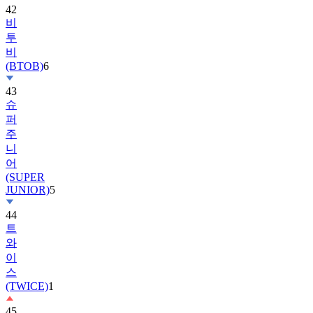
42
비
투
비
(BTOB)
6
43
슈
퍼
주
니
어
(SUPER
JUNIOR)
5
44
트
와
이
스
(TWICE)
1
45