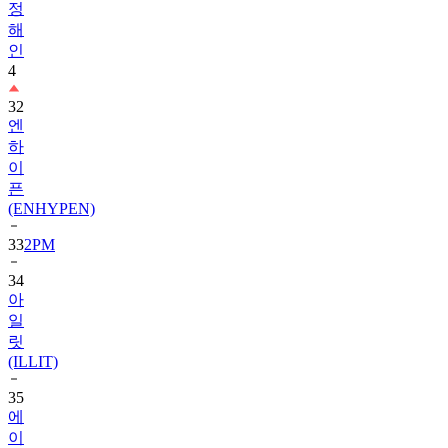
정
해
인
4
32
엔
하
이
픈
(ENHYPEN)
33
2PM
34
아
일
릿
(ILLIT)
35
에
이