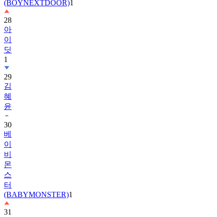
(BOYNEXTDOOR)
1
28
아
이
딧
1
29
김
혜
윤
30
베
이
비
몬
스
터
(BABYMONSTER)
1
31