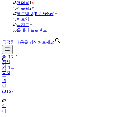
45
앤더블
1
46
킥플립
2
47
레드벨벳(Red Velvet)
48
박보영
49
박지훈
50
올데이 프로젝트
궁금한 내용을 검색해보세요
즐겨찾기
01
전체
방
인기글
탄
공지
소
년
단
(BTS)
02
아
이
브