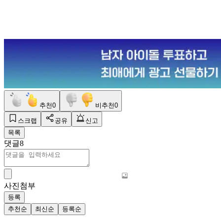
추천
0
비추천
0
스크랩
공유
신고
목록
댓글
8
사진첨부
등록
추천순
최신순
등록순