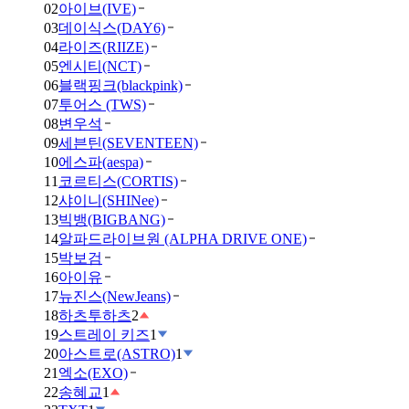
02
아이브(IVE)
03
데이식스(DAY6)
04
라이즈(RIIZE)
05
엔시티(NCT)
06
블랙핑크(blackpink)
07
투어스 (TWS)
08
변우석
09
세븐틴(SEVENTEEN)
10
에스파(aespa)
11
코르티스(CORTIS)
12
샤이니(SHINee)
13
빅뱅(BIGBANG)
14
알파드라이브원 (ALPHA DRIVE ONE)
15
박보검
16
아이유
17
뉴진스(NewJeans)
18
하츠투하츠
2
19
스트레이 키즈
1
20
아스트로(ASTRO)
1
21
엑소(EXO)
22
송혜교
1