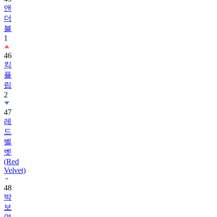
앤
더
블
1
46
킥
플
립
2
47
레
드
벨
벳
(Red
Velvet)
48
박
보