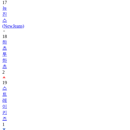
17
뉴
진
스
(NewJeans)
18
하
츠
투
하
츠
2
19
스
트
레
이
키
즈
1