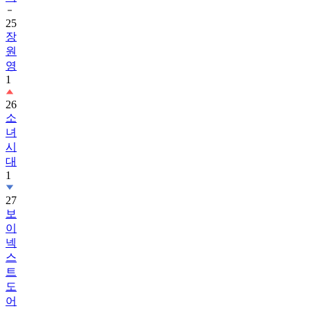
25
장
원
영
1
26
소
녀
시
대
1
27
보
이
넥
스
트
도
어