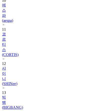
10
에
스
파
(aespa)
11
코
르
티
스
(CORTIS)
12
샤
이
니
(SHINee)
13
빅
뱅
(BIGBANG)