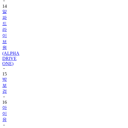
14
알
파
드
라
이
브
원
(ALPHA
DRIVE
ONE)
15
박
보
검
16
아
이
유