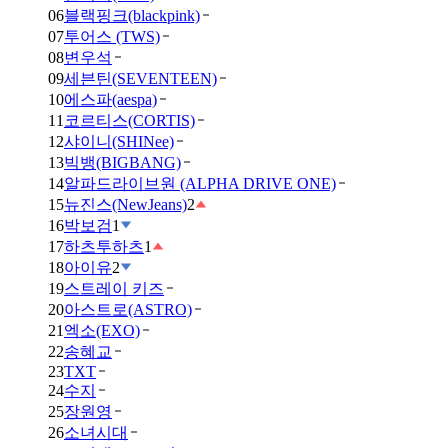
06
블랙핑크(blackpink)
07
투어스 (TWS)
08
변우석
09
세븐틴(SEVENTEEN)
10
에스파(aespa)
11
코르티스(CORTIS)
12
샤이니(SHINee)
13
빅뱅(BIGBANG)
14
알파드라이브원 (ALPHA DRIVE ONE)
15
뉴진스(NewJeans)
2
16
박보검
1
17
하츠투하츠
1
18
아이유
2
19
스트레이 키즈
20
아스트로(ASTRO)
21
엑소(EXO)
22
송혜교
23
TXT
24
수지
25
장원영
26
소녀시대