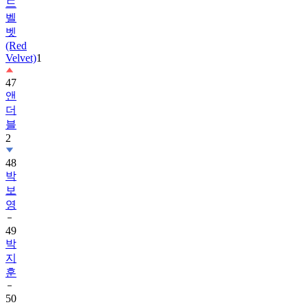
드
벨
벳
(Red
Velvet)
1
47
앤
더
블
2
48
박
보
영
49
박
지
훈
50