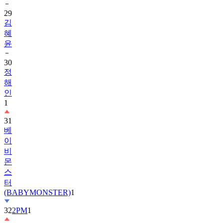
29
김
혜
윤
30
정
해
인
1
31
베
이
비
몬
스
터
(BABYMONSTER)
1
32
2PM
1