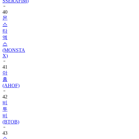
SSERAFIM)
40
몬
스
타
엑
스
(MONSTA
X)
41
아
홉
(AHOF)
42
비
투
비
(BTOB)
43
슈