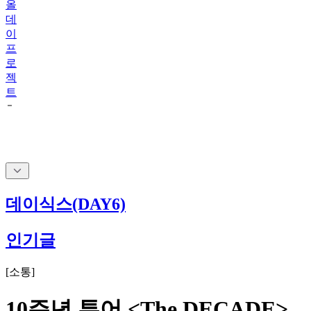
올
데
이
프
로
젝
트
데이식스(DAY6)
인기글
[
소통
]
10주년 투어 <The DECADE>