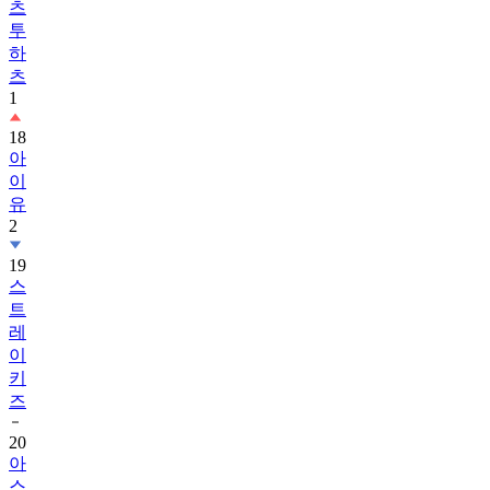
츠
투
하
츠
1
18
아
이
유
2
19
스
트
레
이
키
즈
20
아
스