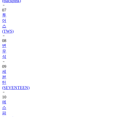
(blackpink)
07
투
어
스
(TWS)
08
변
우
석
09
세
븐
틴
(SEVENTEEN)
10
에
스
파