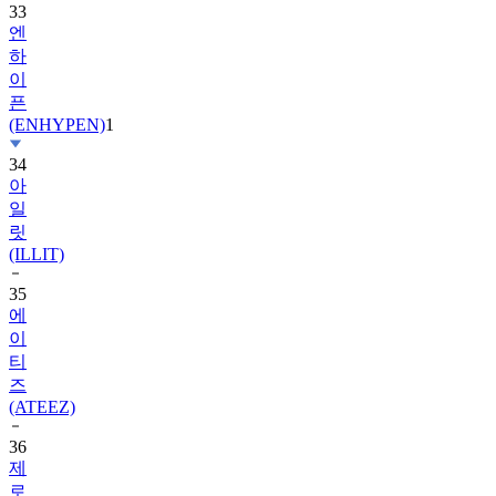
33
엔
하
이
픈
(ENHYPEN)
1
34
아
일
릿
(ILLIT)
35
에
이
티
즈
(ATEEZ)
36
제
로