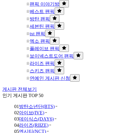
팬픽 이야기방
베스트 팬픽
방탄 팬픽
세븐틴 팬픽
txt 팬픽
엑소 팬픽
플레이브 팬픽
보이넥스트도어 팬픽
라이즈 팬픽
스키즈 팬픽
연예인 게시판 신청
게시판 전체보기
인기 게시판 TOP 50
01
방탄소년단(BTS)
02
아이브(IVE)
03
데이식스(DAY6)
04
라이즈(RIIZE)
05
엔시티(NCT)