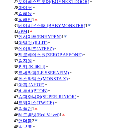
27
보이넥스트도어(BOYNEXTDOOR)
28
아이딧
29
김혜윤
30
정해인
1
31
베이비몬스터 (BABYMONSTER)
1
32
2PM
1
33
엔하이픈(ENHYPEN)
1
34
아일릿 (ILLIT)
35
에이티즈(ATEEZ)
36
제로베이스원(ZEROBASEONE)
37
김지원
38
키키 (KiiiKiii)
39
르세라핌(LE SSERAFIM)
40
몬스타엑스(MONSTA X)
41
아홉 (AHOF)
42
비투비(BTOB)
43
슈퍼주니어(SUPER JUNIOR)
44
트와이스(TWICE)
45
킥플립
1
46
레드벨벳(Red Velvet)
1
47
앤더블
2
48
박보영