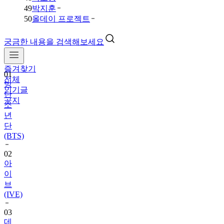
49
박지훈
50
올데이 프로젝트
궁금한 내용을 검색해보세요
즐겨찾기
01
전체
방
인기글
탄
공지
소
년
단
(BTS)
02
아
이
브
(IVE)
03
데