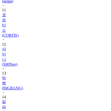
(aespa)
11
코
르
티
스
(CORTIS)
12
샤
이
니
(SHINee)
13
빅
뱅
(BIGBANG)
14
알
파