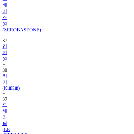
베
이
스
원
(ZEROBASEONE)
37
김
지
원
38
키
키
(KiiiKiii)
39
르
세
라
핌
(LE