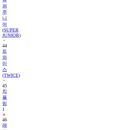
퍼
주
니
어
(SUPER
JUNIOR)
44
트
와
이
스
(TWICE)
45
킥
플
립
1
46
레