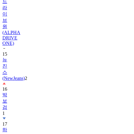
드
라
이
브
원
(ALPHA
DRIVE
ONE)
15
뉴
진
스
(NewJeans)
2
16
박
보
검
1
17
하