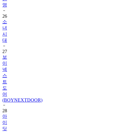
영
26
소
녀
시
대
27
보
이
넥
스
트
도
어
(BOYNEXTDOOR)
28
아
이
딧