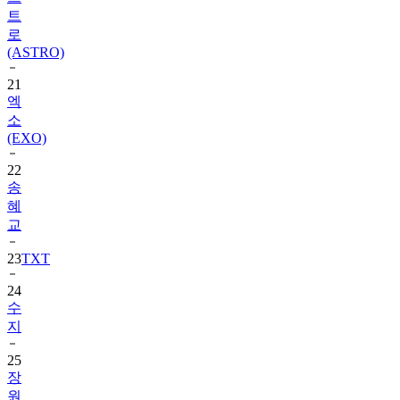
트
로
(ASTRO)
21
엑
소
(EXO)
22
송
혜
교
23
TXT
24
수
지
25
장
원