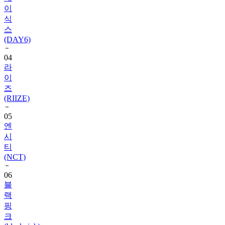
이
식
스
(DAY6)
04
라
이
즈
(RIIZE)
05
엔
시
티
(NCT)
06
블
랙
핑
크