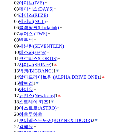
02
아이브(IVE)
03
데이식스(DAY6)
04
라이즈(RIIZE)
05
엔시티(NCT)
06
블랙핑크(blackpink)
07
투어스 (TWS)
08
변우석
09
세븐틴(SEVENTEEN)
10
에스파(aespa)
11
코르티스(CORTIS)
12
샤이니(SHINee)
1
13
빅뱅(BIGBANG)
1
14
알파드라이브원 (ALPHA DRIVE ONE)
1
15
박보검
1
16
아이유
17
뉴진스(NewJeans)
1
18
스트레이 키즈
1
19
아스트로(ASTRO)
20
하츠투하츠
21
보이넥스트도어(BOYNEXTDOOR)
2
22
김혜윤