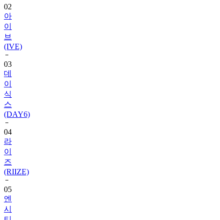
이
브
(IVE)
03
데
이
식
스
(DAY6)
04
라
이
즈
(RIIZE)
05
엔
시
티
(NCT)