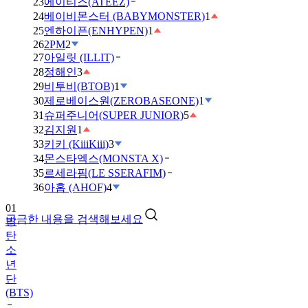
23
에이티즈(ATEEZ)
24
베이비몬스터 (BABYMONSTER)
1
25
엔하이픈(ENHYPEN)
1
26
2PM
2
27
아일릿 (ILLIT)
28
정해인
3
29
비투비(BTOB)
1
30
제로베이스원(ZEROBASEONE)
1
31
슈퍼주니어(SUPER JUNIOR)
5
32
김지원
1
33
키키 (KiiiKiii)
3
34
몬스타엑스(MONSTA X)
35
르세라핌(LE SSERAFIM)
01
36
아홉 (AHOF)
4
방
탄
궁금한 내용을 검색해보세요
소
년
단
(BTS)
02
아