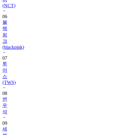
06
블
랙
핑
크
(blackpink)
07
투
어
스
(TWS)
08
변
우
석
09
세
븐
틴