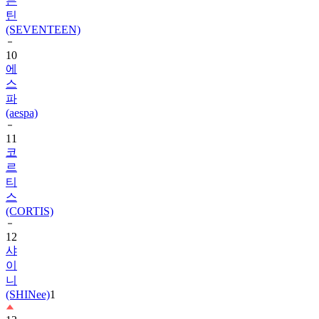
(SEVENTEEN)
10
에
스
파
(aespa)
11
코
르
티
스
(CORTIS)
12
샤
이
니
(SHINee)
1
13
빅