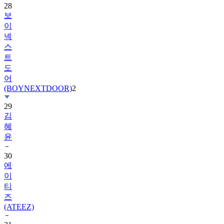
이
넥
스
트
도
어
(BOYNEXTDOOR)
2
29
김
혜
윤
30
에
이
티
즈
(ATEEZ)
31
베