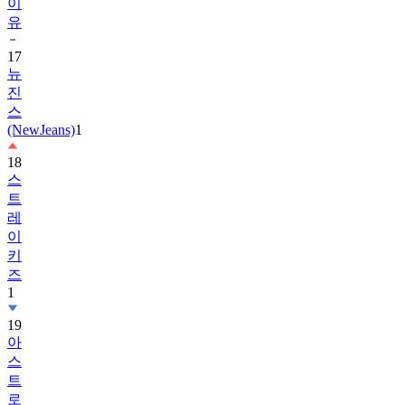
17
뉴
진
스
(NewJeans)
1
18
스
트
레
이
키
즈
1
19
아
스
트
로
(ASTRO)