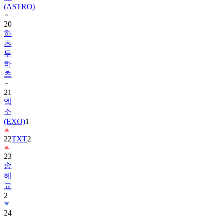
20
하
츠
투
하
츠
21
엑
소
(EXO)
1
22
TXT
2
23
송
혜
교
2
24
수
지