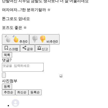
단발여신 지우님 금발도 생각보다 더 잘 어울리네요
여자여자...?한 분위기랄까 ㅎ
톤그로도 없네요
포즈도 좋은 ㅎ
추천
0
비추천
0
스크랩
공유
신고
목록
댓글
7
사진첨부
등록
추천순
최신순
등록순