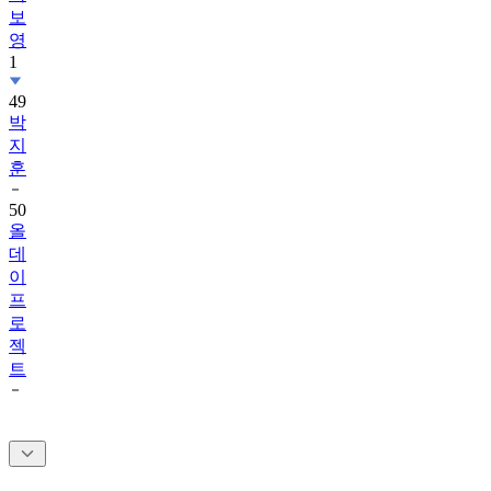
영
1
49
박
지
훈
50
올
데
이
프
로
젝
트