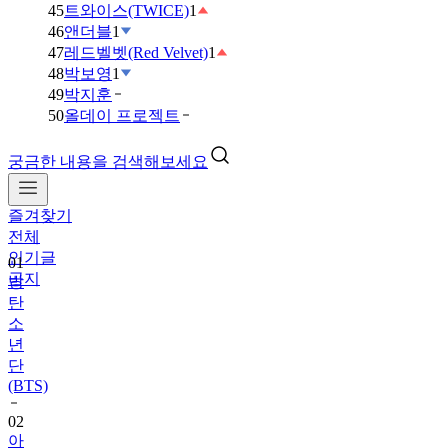
45
트와이스(TWICE)
1
46
앤더블
1
47
레드벨벳(Red Velvet)
1
48
박보영
1
49
박지훈
50
올데이 프로젝트
궁금한 내용을 검색해보세요
즐겨찾기
01
전체
방
인기글
탄
공지
소
년
단
(BTS)
02
아
이
브