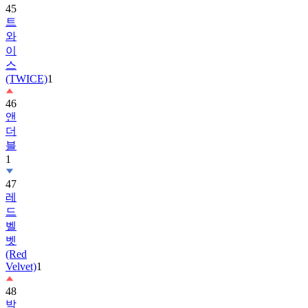
와
이
스
(TWICE)
1
46
앤
더
블
1
47
레
드
벨
벳
(Red
Velvet)
1
48
박
보