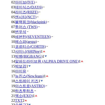
02
아이브(IVE)
03
데이식스(DAY6)
04
라이즈(RIIZE)
05
엔시티(NCT)
06
블랙핑크(blackpink)
07
투어스 (TWS)
08
변우석
09
세븐틴(SEVENTEEN)
10
에스파(aespa)
11
코르티스(CORTIS)
12
샤이니(SHINee)
1
13
빅뱅(BIGBANG)
1
14
알파드라이브원 (ALPHA DRIVE ONE)
1
15
박보검
1
16
아이유
17
뉴진스(NewJeans)
1
18
스트레이 키즈
1
19
아스트로(ASTRO)
20
하츠투하츠
21
엑소(EXO)
1
22
TXT
2
23
송혜교
2