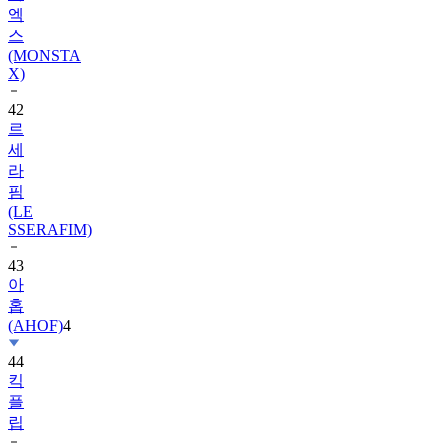
(MONSTA
X)
42
르
세
라
핌
(LE
SSERAFIM)
43
아
홉
(AHOF)
4
44
킥
플
립
45
트