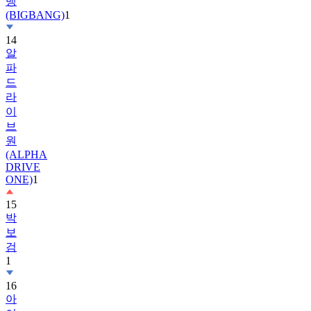
14
알
파
드
라
이
브
원
(ALPHA
DRIVE
ONE)
1
15
박
보
검
1
16
아
이
유