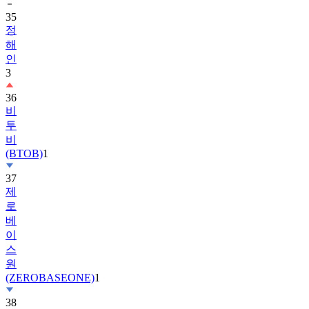
정
해
인
3
36
비
투
비
(BTOB)
1
37
제
로
베
이
스
원
(ZEROBASEONE)
1
38
슈
퍼