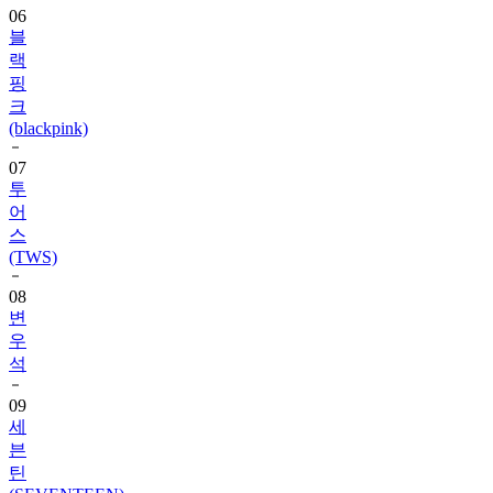
랙
핑
크
(blackpink)
07
투
어
스
(TWS)
08
변
우
석
09
세
븐
틴
(SEVENTEEN)