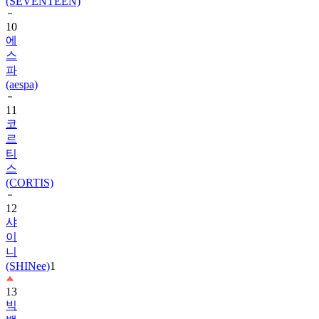
10
에
스
파
(aespa)
11
코
르
티
스
(CORTIS)
12
샤
이
니
(SHINee)
1
13
빅
뱅
(BIGBANG)
1