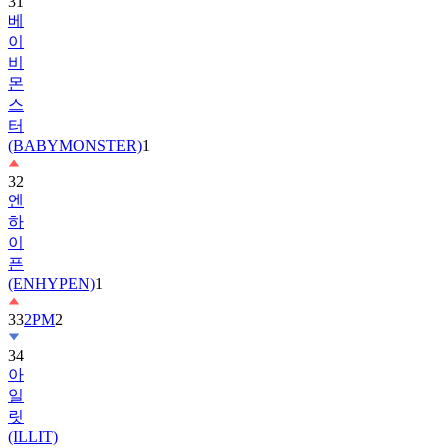
이
비
몬
스
터
(BABYMONSTER)
1
32
엔
하
이
픈
(ENHYPEN)
1
33
2PM
2
34
아
일
릿
(ILLIT)
35