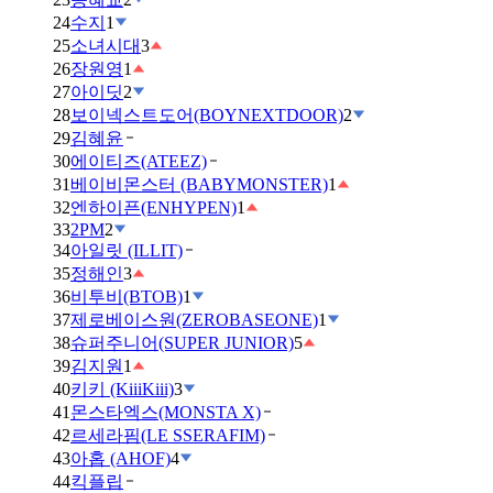
24
수지
1
25
소녀시대
3
26
장원영
1
27
아이딧
2
28
보이넥스트도어(BOYNEXTDOOR)
2
29
김혜윤
30
에이티즈(ATEEZ)
31
베이비몬스터 (BABYMONSTER)
1
32
엔하이픈(ENHYPEN)
1
33
2PM
2
34
아일릿 (ILLIT)
35
정해인
3
36
비투비(BTOB)
1
37
제로베이스원(ZEROBASEONE)
1
38
슈퍼주니어(SUPER JUNIOR)
5
39
김지원
1
40
키키 (KiiiKiii)
3
41
몬스타엑스(MONSTA X)
42
르세라핌(LE SSERAFIM)
43
아홉 (AHOF)
4
44
킥플립