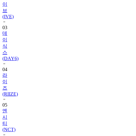
(IVE)
03
데
이
식
스
(DAY6)
04
라
이
즈
(RIIZE)
05
엔
시
티
(NCT)
06
블