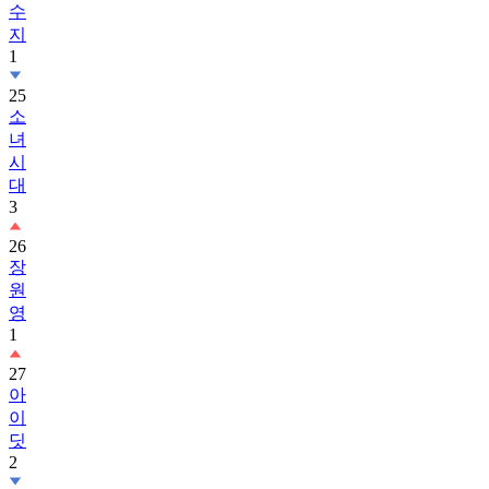
1
25
소
녀
시
대
3
26
장
원
영
1
27
아
이
딧
2
28
보