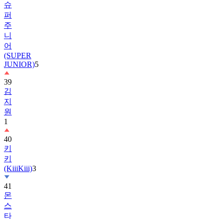
주
니
어
(SUPER
JUNIOR)
5
39
김
지
원
1
40
키
키
(KiiiKiii)
3
41
몬
스
타
엑
스