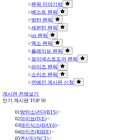
팬픽 이야기방
베스트 팬픽
방탄 팬픽
세븐틴 팬픽
txt 팬픽
엑소 팬픽
플레이브 팬픽
보이넥스트도어 팬픽
라이즈 팬픽
스키즈 팬픽
연예인 게시판 신청
게시판 전체보기
인기 게시판 TOP 50
01
방탄소년단(BTS)
02
아이브(IVE)
03
데이식스(DAY6)
04
라이즈(RIIZE)
05
엔시티(NCT)