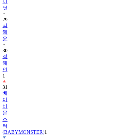
29
김
혜
윤
30
정
해
인
1
31
베
이
비
몬
스
터
(BABYMONSTER)
1
32
2PM
1