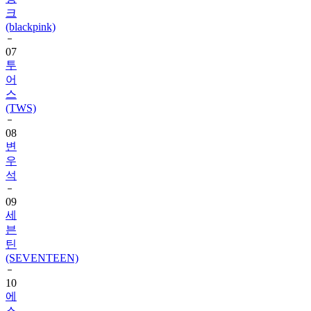
(blackpink)
07
투
어
스
(TWS)
08
변
우
석
09
세
븐
틴
(SEVENTEEN)
10
에
스
파