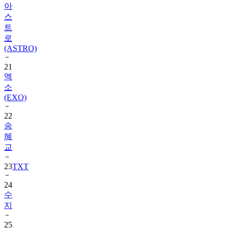
트
로
(ASTRO)
21
엑
소
(EXO)
22
송
혜
교
23
TXT
24
수
지
25
장
원