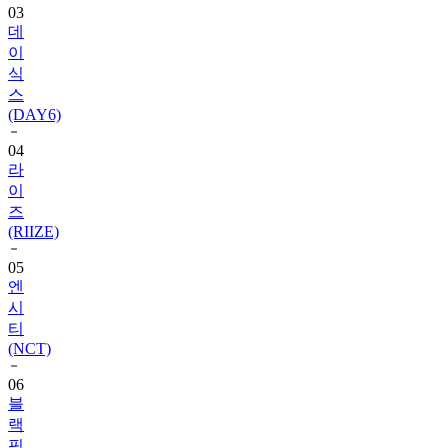
이
식
스
(DAY6)
04
라
이
즈
(RIIZE)
05
엔
시
티
(NCT)
06
블
랙
핑
크