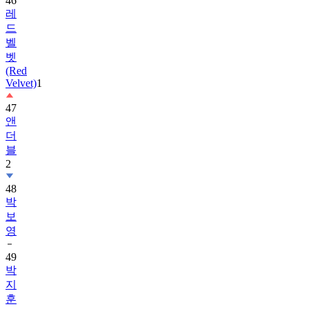
드
벨
벳
(Red
Velvet)
1
47
앤
더
블
2
48
박
보
영
49
박
지
훈
50