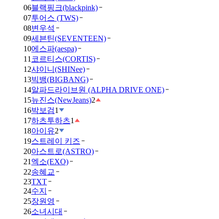
06
블랙핑크(blackpink)
07
투어스 (TWS)
08
변우석
09
세븐틴(SEVENTEEN)
10
에스파(aespa)
11
코르티스(CORTIS)
12
샤이니(SHINee)
13
빅뱅(BIGBANG)
14
알파드라이브원 (ALPHA DRIVE ONE)
15
뉴진스(NewJeans)
2
16
박보검
1
17
하츠투하츠
1
18
아이유
2
19
스트레이 키즈
20
아스트로(ASTRO)
21
엑소(EXO)
22
송혜교
23
TXT
24
수지
25
장원영
26
소녀시대