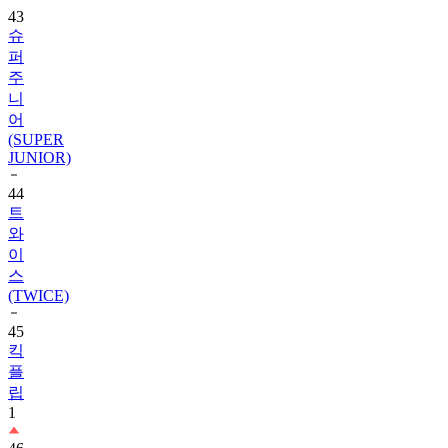
퍼
주
니
어
(SUPER
JUNIOR)
44
트
와
이
스
(TWICE)
45
킥
플
립
1
46
레