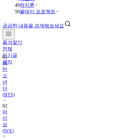
49
박지훈
50
올데이 프로젝트
궁금한 내용을 검색해보세요
즐겨찾기
01
전체
방
인기글
탄
공지
소
년
단
(BTS)
02
아
이
브
(IVE)
03
데