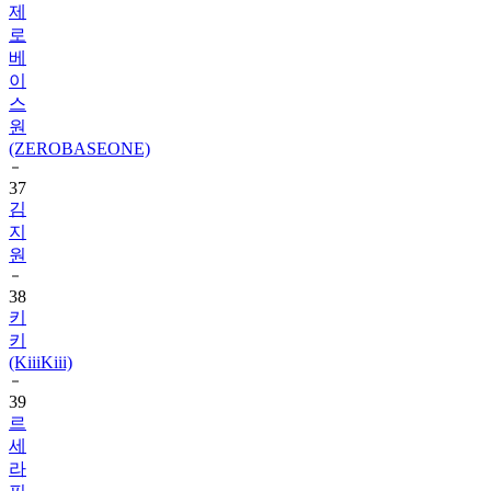
베
이
스
원
(ZEROBASEONE)
37
김
지
원
38
키
키
(KiiiKiii)
39
르
세
라
핌
(LE