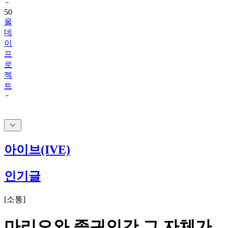
올
데
이
프
로
젝
트
아이브(IVE)
인기글
[
소통
]
마리오와 졸귀인간 그 자체가