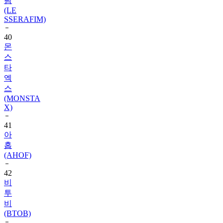
SSERAFIM)
40
몬
스
타
엑
스
(MONSTA
X)
41
아
홉
(AHOF)
42
비
투
비
(BTOB)
43
슈