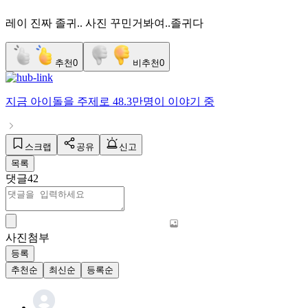
레이 진짜 졸귀.. 사진 꾸민거봐여..졸귀다
추천
0
비추천
0
지금
아이돌
을 주제로
48.3만명
이 이야기 중
스크랩
공유
신고
목록
댓글
42
사진첨부
등록
추천순
최신순
등록순