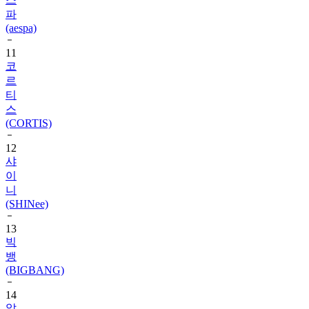
(aespa)
11
코
르
티
스
(CORTIS)
12
샤
이
니
(SHINee)
13
빅
뱅
(BIGBANG)
14
알
파