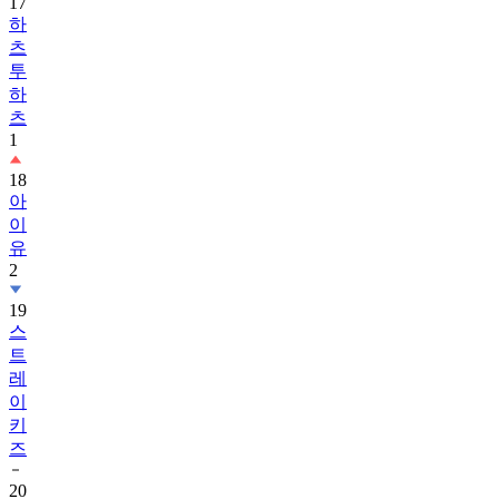
츠
투
하
츠
1
18
아
이
유
2
19
스
트
레
이
키
즈
20
아
스