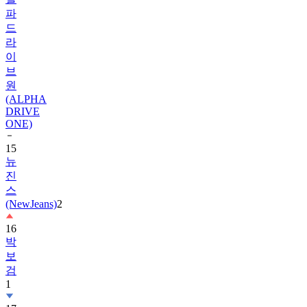
드
라
이
브
원
(ALPHA
DRIVE
ONE)
15
뉴
진
스
(NewJeans)
2
16
박
보
검
1
17
하