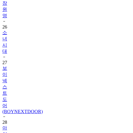
영
26
소
녀
시
대
27
보
이
넥
스
트
도
어
(BOYNEXTDOOR)
28
아
이
딧