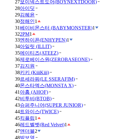
27
보이넥스트도어(BOYNEXTDOOR)
28
아이딧
29
김혜윤
30
정해인
1
31
베이비몬스터 (BABYMONSTER)
1
32
2PM
1
33
엔하이픈(ENHYPEN)
1
34
아일릿 (ILLIT)
35
에이티즈(ATEEZ)
36
제로베이스원(ZEROBASEONE)
37
김지원
38
키키 (KiiiKiii)
39
르세라핌(LE SSERAFIM)
40
몬스타엑스(MONSTA X)
41
아홉 (AHOF)
42
비투비(BTOB)
43
슈퍼주니어(SUPER JUNIOR)
44
트와이스(TWICE)
45
킥플립
1
46
레드벨벳(Red Velvet)
1
47
앤더블
2
48
박보영