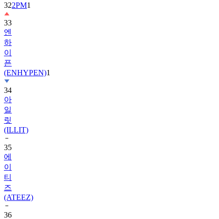
33
엔
하
이
픈
(ENHYPEN)
1
34
아
일
릿
(ILLIT)
35
에
이
티
즈
(ATEEZ)
36
제
로