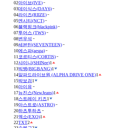
02
아이브(IVE)
03
데이식스(DAY6)
04
라이즈(RIIZE)
05
엔시티(NCT)
06
블랙핑크(blackpink)
07
투어스 (TWS)
08
변우석
09
세븐틴(SEVENTEEN)
10
에스파(aespa)
11
코르티스(CORTIS)
12
샤이니(SHINee)
1
13
빅뱅(BIGBANG)
1
14
알파드라이브원 (ALPHA DRIVE ONE)
1
15
박보검
1
16
아이유
17
뉴진스(NewJeans)
1
18
스트레이 키즈
1
19
아스트로(ASTRO)
20
하츠투하츠
21
엑소(EXO)
1
22
TXT
2
23
송혜교
2