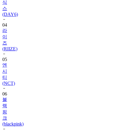
식
스
(DAY6)
04
라
이
즈
(RIIZE)
05
엔
시
티
(NCT)
06
블
랙
핑
크
(blackpink)