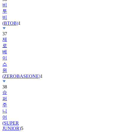
비
투
비
(BTOB)
1
37
제
로
베
이
스
원
(ZEROBASEONE)
1
38
슈
퍼
주
니
어
(SUPER
JUNIOR)
5