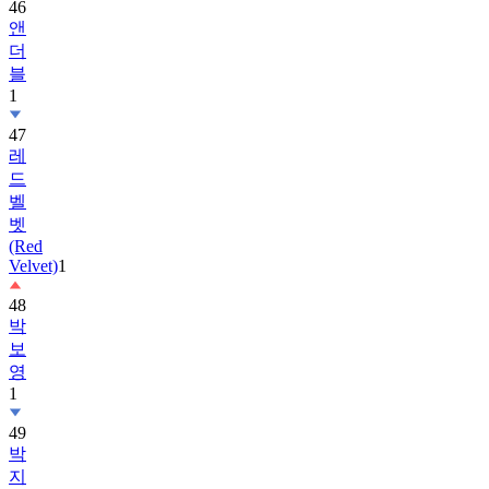
46
앤
더
블
1
47
레
드
벨
벳
(Red
Velvet)
1
48
박
보
영
1
49
박
지