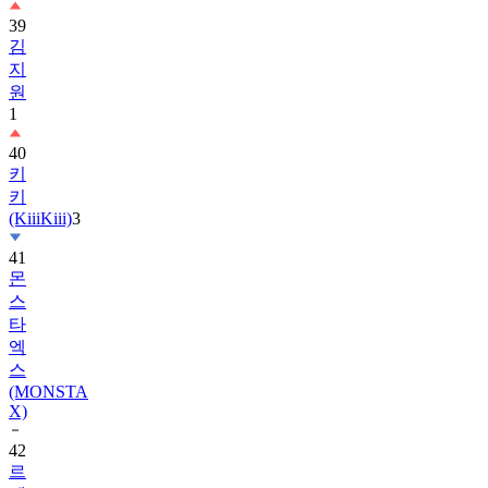
39
김
지
원
1
40
키
키
(KiiiKiii)
3
41
몬
스
타
엑
스
(MONSTA
X)
42
르