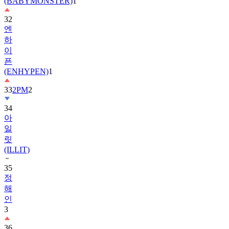
(BABYMONSTER)
1
32
엔
하
이
픈
(ENHYPEN)
1
33
2PM
2
34
아
일
릿
(ILLIT)
35
정
해
인
3
36