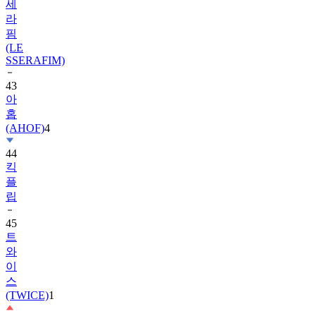
세
라
핌
(LE
SSERAFIM)
43
아
홉
(AHOF)
4
44
킥
플
립
45
트
와
이
스
(TWICE)
1