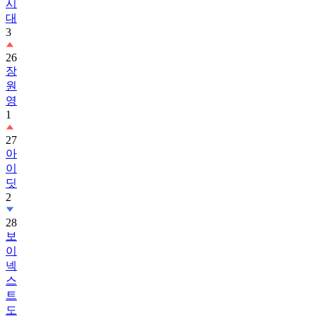
시
대
3
26
장
원
영
1
27
아
이
딧
2
28
보
이
넥
스
트
도