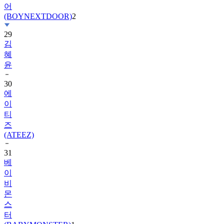
어
(BOYNEXTDOOR)
2
29
김
혜
윤
30
에
이
티
즈
(ATEEZ)
31
베
이
비
몬
스
터