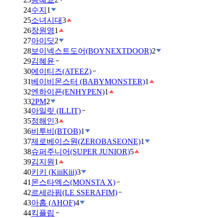
24
수지
1
25
소녀시대
3
26
장원영
1
27
아이딧
2
28
보이넥스트도어(BOYNEXTDOOR)
2
29
김혜윤
30
에이티즈(ATEEZ)
31
베이비몬스터 (BABYMONSTER)
1
32
엔하이픈(ENHYPEN)
1
33
2PM
2
34
아일릿 (ILLIT)
35
정해인
3
36
비투비(BTOB)
1
37
제로베이스원(ZEROBASEONE)
1
38
슈퍼주니어(SUPER JUNIOR)
5
39
김지원
1
40
키키 (KiiiKiii)
3
41
몬스타엑스(MONSTA X)
42
르세라핌(LE SSERAFIM)
43
아홉 (AHOF)
4
44
킥플립