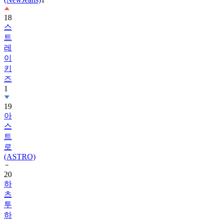
18
스
트
레
이
키
즈
1
19
아
스
트
로
(ASTRO)
20
하
츠
투
하