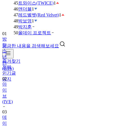
45
트와이스(TWICE)
1
46
앤더블
1
47
레드벨벳(Red Velvet)
1
48
박보영
1
49
박지훈
50
올데이 프로젝트
01
방
탄
궁금한 내용을 검색해보세요
소
년
즐겨찾기
단
전체
(BTS)
인기글
02
공지
아
이
브
(IVE)
03
데
이