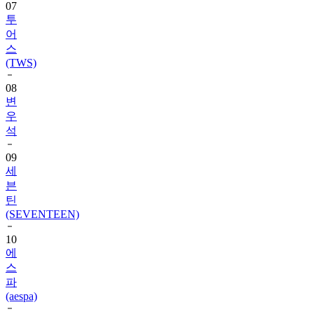
07
투
어
스
(TWS)
08
변
우
석
09
세
븐
틴
(SEVENTEEN)
10
에
스
파
(aespa)