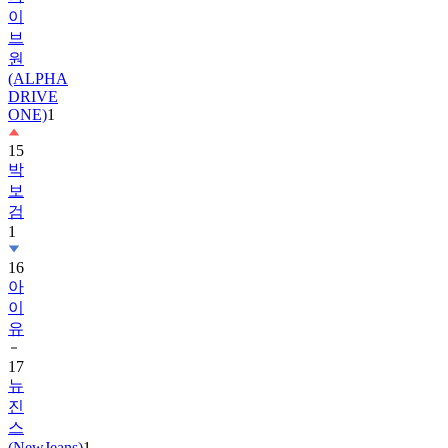
이
브
원
(ALPHA
DRIVE
ONE)
1
15
박
보
검
1
16
아
이
유
17
뉴
진
스
(NewJeans)
1