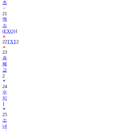
츠
21
엑
소
(EXO)
1
22
TXT
2
23
송
혜
교
2
24
수
지
1
25
소
녀