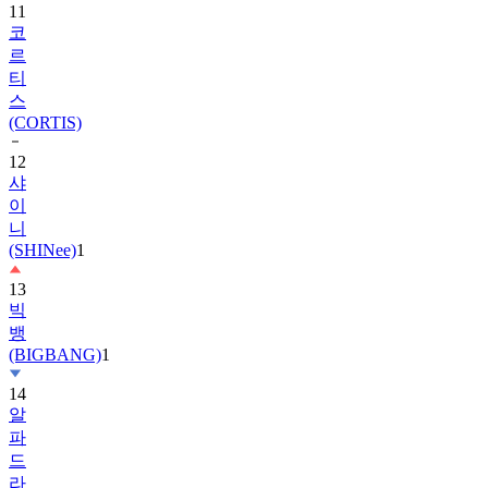
11
코
르
티
스
(CORTIS)
12
샤
이
니
(SHINee)
1
13
빅
뱅
(BIGBANG)
1
14
알
파
드
라