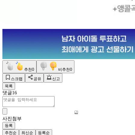
추천
0
비추천
0
스크랩
공유
신고
목록
댓글
16
사진첨부
등록
추천순
최신순
등록순