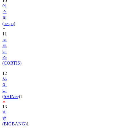
10
에
스
파
(aespa)
11
코
르
티
스
(CORTIS)
12
샤
이
니
(SHINee)
1
13
빅
뱅
(BIGBANG)
1