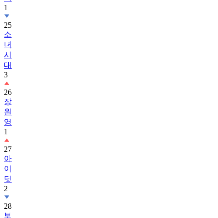
1
25
소
녀
시
대
3
26
장
원
영
1
27
아
이
딧
2
28
보