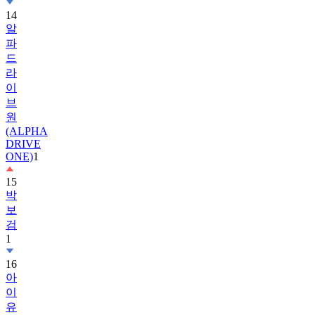
14
알
파
드
라
이
브
원
(ALPHA
DRIVE
ONE)
1
15
박
보
검
1
16
아
이
유