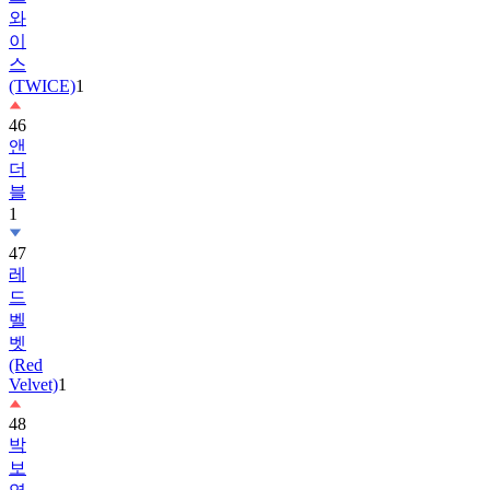
와
이
스
(TWICE)
1
46
앤
더
블
1
47
레
드
벨
벳
(Red
Velvet)
1
48
박
보