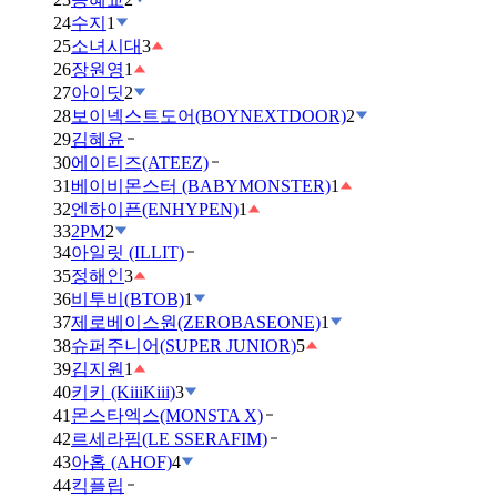
24
수지
1
25
소녀시대
3
26
장원영
1
27
아이딧
2
28
보이넥스트도어(BOYNEXTDOOR)
2
29
김혜윤
30
에이티즈(ATEEZ)
31
베이비몬스터 (BABYMONSTER)
1
32
엔하이픈(ENHYPEN)
1
33
2PM
2
34
아일릿 (ILLIT)
35
정해인
3
36
비투비(BTOB)
1
37
제로베이스원(ZEROBASEONE)
1
38
슈퍼주니어(SUPER JUNIOR)
5
39
김지원
1
40
키키 (KiiiKiii)
3
41
몬스타엑스(MONSTA X)
42
르세라핌(LE SSERAFIM)
43
아홉 (AHOF)
4
44
킥플립