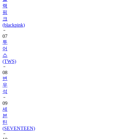
랙
핑
크
(blackpink)
07
투
어
스
(TWS)
08
변
우
석
09
세
븐
틴
(SEVENTEEN)