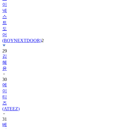
이
넥
스
트
도
어
(BOYNEXTDOOR)
2
29
김
혜
윤
30
에
이
티
즈
(ATEEZ)
31
베