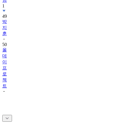
영
1
49
박
지
훈
50
올
데
이
프
로
젝
트