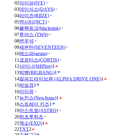
02
아이브(IVE)
03
데이식스(DAY6)
04
라이즈(RIIZE)
05
엔시티(NCT)
06
블랙핑크(blackpink)
07
투어스 (TWS)
08
변우석
09
세븐틴(SEVENTEEN)
10
에스파(aespa)
11
코르티스(CORTIS)
12
샤이니(SHINee)
1
13
빅뱅(BIGBANG)
1
14
알파드라이브원 (ALPHA DRIVE ONE)
1
15
박보검
1
16
아이유
17
뉴진스(NewJeans)
1
18
스트레이 키즈
1
19
아스트로(ASTRO)
20
하츠투하츠
21
엑소(EXO)
1
22
TXT
2
23
송혜교
2