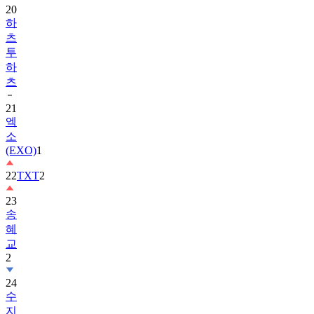
20
하
츠
투
하
츠
21
엑
소
(EXO)
1
22
TXT
2
23
송
혜
교
2
24
수
지