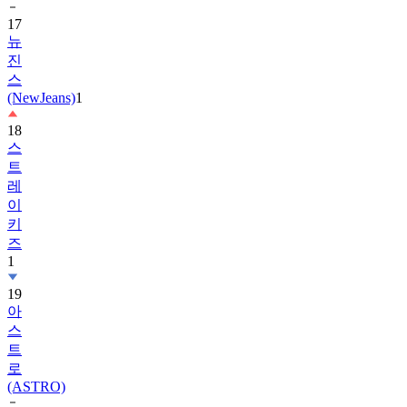
17
뉴
진
스
(NewJeans)
1
18
스
트
레
이
키
즈
1
19
아
스
트
로
(ASTRO)