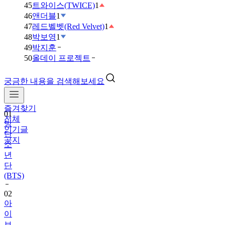
45
트와이스(TWICE)
1
46
앤더블
1
47
레드벨벳(Red Velvet)
1
48
박보영
1
49
박지훈
50
올데이 프로젝트
궁금한 내용을 검색해보세요
즐겨찾기
01
전체
방
인기글
탄
공지
소
년
단
(BTS)
02
아
이
브