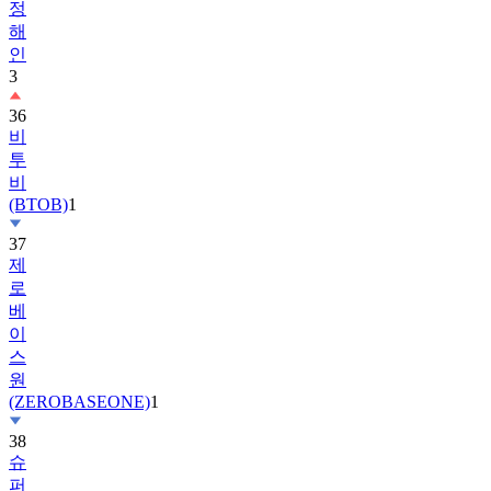
정
해
인
3
36
비
투
비
(BTOB)
1
37
제
로
베
이
스
원
(ZEROBASEONE)
1
38
슈
퍼