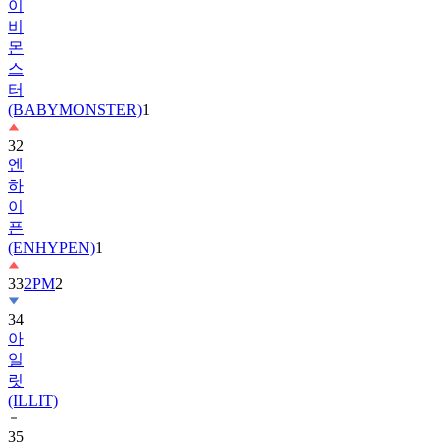
이
비
몬
스
터
(BABYMONSTER)
1
32
엔
하
이
픈
(ENHYPEN)
1
33
2PM
2
34
아
일
릿
(ILLIT)
35