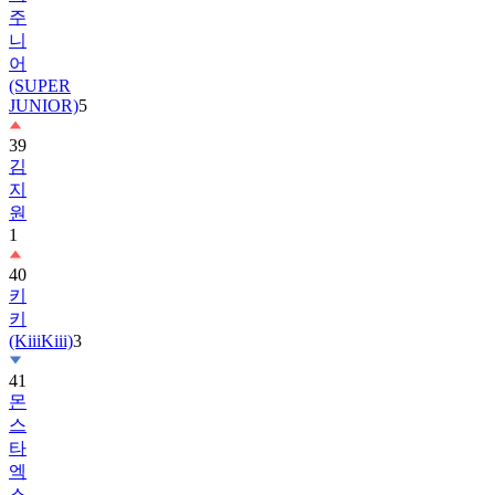
주
니
어
(SUPER
JUNIOR)
5
39
김
지
원
1
40
키
키
(KiiiKiii)
3
41
몬
스
타
엑
스