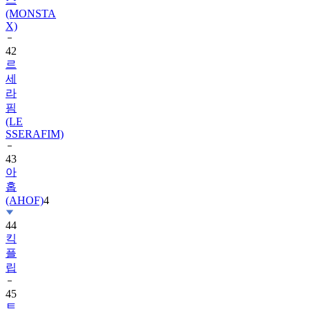
(MONSTA
X)
42
르
세
라
핌
(LE
SSERAFIM)
43
아
홉
(AHOF)
4
44
킥
플
립
45
트