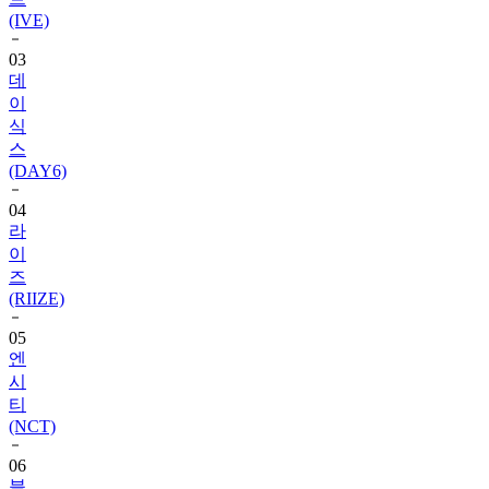
(IVE)
03
데
이
식
스
(DAY6)
04
라
이
즈
(RIIZE)
05
엔
시
티
(NCT)
06
블