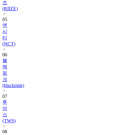
즈
(RIIZE)
05
엔
시
티
(NCT)
06
블
랙
핑
크
(blackpink)
07
투
어
스
(TWS)
08