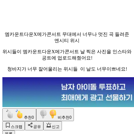
엠카운트다운X메가콘서트 무대에서 너무나 멋진 곡 들려준
엔시티 위시
위시들이 엠카운트다운X메가콘서트 날 찍은 사진을 인스타와
공트에 업로드해줬어요!
청바지가 너무 잘어울리는 위시들 이 날도 너무이쁘네요!
추천
0
비추천
0
스크랩
공유
신고
목록