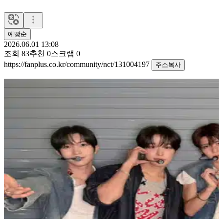
예빵순
2026.06.01 13:08
조회
83
추천
0
스크랩
0
https://fanplus.co.kr/community/nct/131004197
주소복사