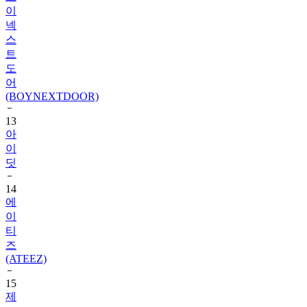
이
넥
스
트
도
어
(BOYNEXTDOOR)
13
아
이
딧
14
에
이
티
즈
(ATEEZ)
15
제