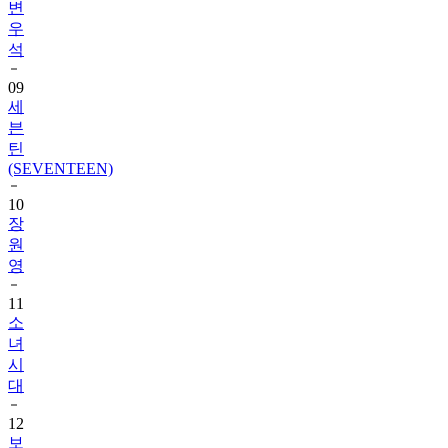
변
우
석
09
세
븐
틴
(SEVENTEEN)
10
장
원
영
11
소
녀
시
대
12
보