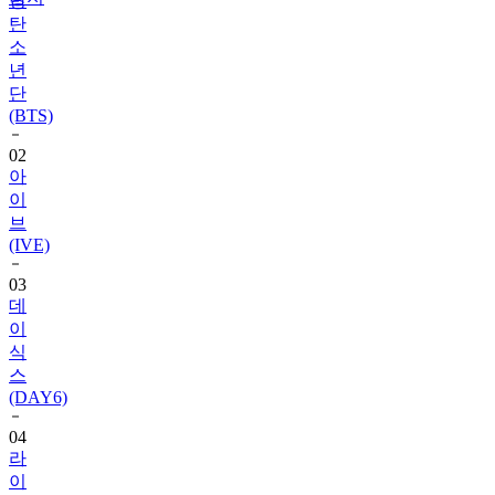
방
탄
소
년
단
(BTS)
02
아
이
브
(IVE)
03
데
이
식
스
(DAY6)
04
라
이