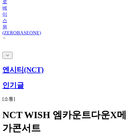
로
베
이
스
원
(ZEROBASEONE)
엔시티(NCT)
인기글
[
소통
]
NCT WISH 엠카운트다운X메
가콘서트