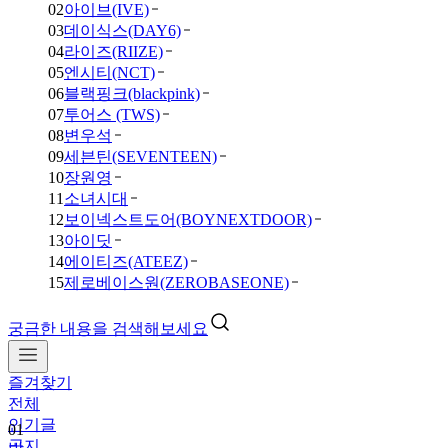
02
아이브(IVE)
03
데이식스(DAY6)
04
라이즈(RIIZE)
05
엔시티(NCT)
06
블랙핑크(blackpink)
07
투어스 (TWS)
08
변우석
09
세븐틴(SEVENTEEN)
10
장원영
11
소녀시대
12
보이넥스트도어(BOYNEXTDOOR)
13
아이딧
14
에이티즈(ATEEZ)
15
제로베이스원(ZEROBASEONE)
궁금한 내용을 검색해보세요
즐겨찾기
전체
인기글
01
공지