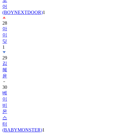
(BOYNEXTDOOR)
1
28
아
이
딧
1
29
김
혜
윤
30
베
이
비
몬
스
터
(BABYMONSTER)
1
31