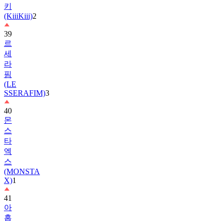
39
르
세
라
핌
(LE
SSERAFIM)
3
40
몬
스
타
엑
스
(MONSTA
X)
1
41
아
홉
(AHOF)
2