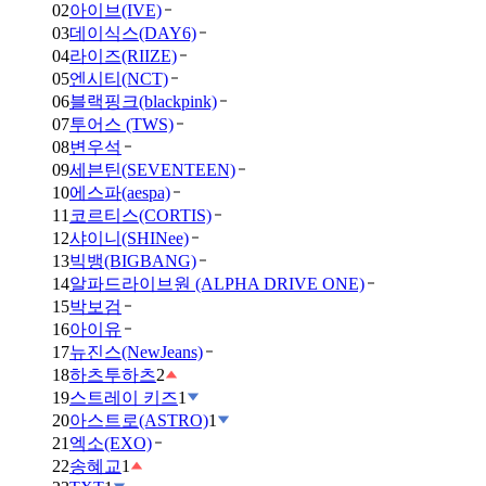
02
아이브(IVE)
03
데이식스(DAY6)
04
라이즈(RIIZE)
05
엔시티(NCT)
06
블랙핑크(blackpink)
07
투어스 (TWS)
08
변우석
09
세븐틴(SEVENTEEN)
10
에스파(aespa)
11
코르티스(CORTIS)
12
샤이니(SHINee)
13
빅뱅(BIGBANG)
14
알파드라이브원 (ALPHA DRIVE ONE)
15
박보검
16
아이유
17
뉴진스(NewJeans)
18
하츠투하츠
2
19
스트레이 키즈
1
20
아스트로(ASTRO)
1
21
엑소(EXO)
22
송혜교
1