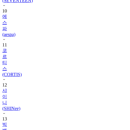
10
에
스
파
(aespa)
11
코
르
티
스
(CORTIS)
12
샤
이
니
(SHINee)
13
빅
뱅
(BIGBANG)