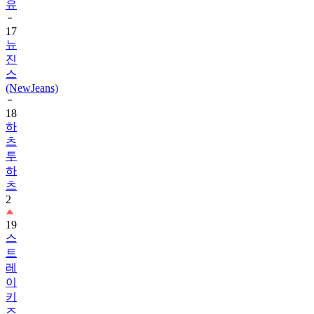
17
뉴
진
스
(NewJeans)
18
하
츠
투
하
츠
2
19
스
트
레
이
키
즈
1