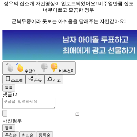
정우의 집소개 자컨영상이 업로드되었어요! 비주얼만큼 집도
너무이쁘고 깔끔한 정우
군복무중이라 못보는 아쉬움을 달래주는 자컨같아요!
추천
0
비추천
0
스크랩
공유
신고
목록
댓글
12
사진첨부
등록
추천순
최신순
등록순