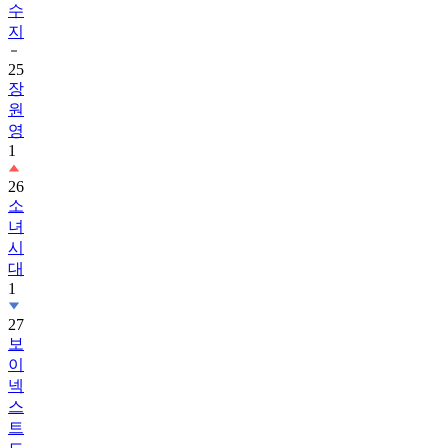
25
장
원
영
1
26
소
녀
시
대
1
27
보
이
넥
스
트
도
어