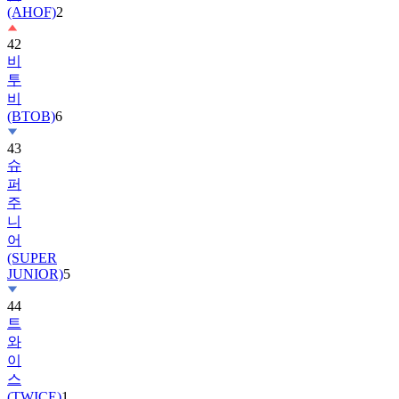
42
비
투
비
(BTOB)
6
43
슈
퍼
주
니
어
(SUPER
JUNIOR)
5
44
트
와
이
스
(TWICE)
1
45