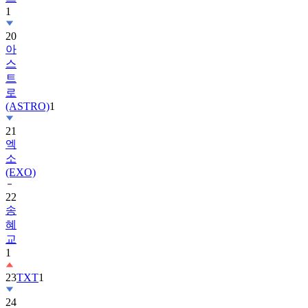
20
아
스
트
로
(ASTRO)
1
21
엑
소
(EXO)
22
송
혜
교
1
23
TXT
1
24
수
지