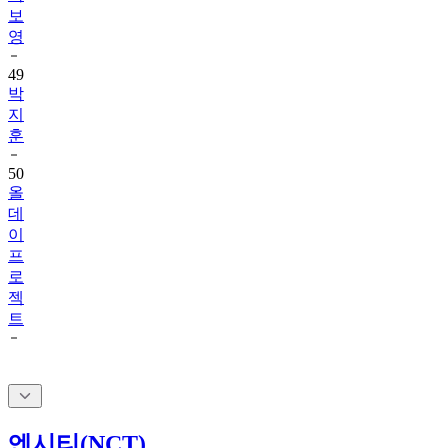
영
49
박
지
훈
50
올
데
이
프
로
젝
트
엔시티(NCT)