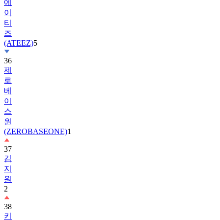
티
즈
(ATEEZ)
5
36
제
로
베
이
스
원
(ZEROBASEONE)
1
37
김
지
원
2
38
키
키
(KiiiKiii)
2