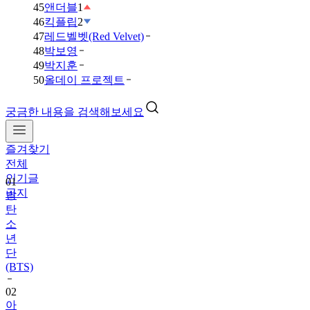
45
앤더블
1
46
킥플립
2
47
레드벨벳(Red Velvet)
48
박보영
49
박지훈
50
올데이 프로젝트
궁금한 내용을 검색해보세요
즐겨찾기
01
전체
방
인기글
탄
공지
소
년
단
(BTS)
02
아
이
브