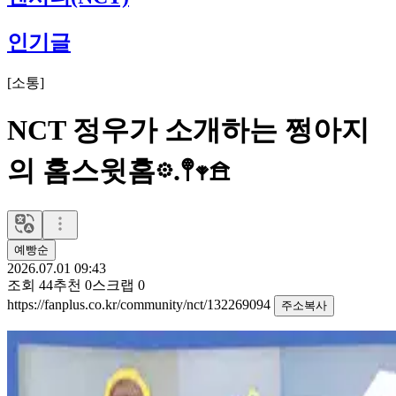
인기글
[
소통
]
NCT 정우가 소개하는 쩡아지
의 홈스윗홈𖡼.𖤣𖥧𖠿
예빵순
2026.07.01 09:43
조회
44
추천
0
스크랩
0
https://fanplus.co.kr/community/nct/132269094
주소복사