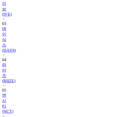
(IVE)
03
데
이
식
스
(DAY6)
04
라
이
즈
(RIIZE)
05
엔
시
티
(NCT)
06
블