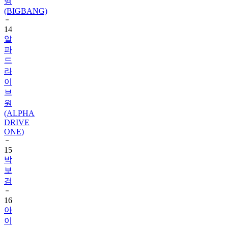
14
알
파
드
라
이
브
원
(ALPHA
DRIVE
ONE)
15
박
보
검
16
아
이
유