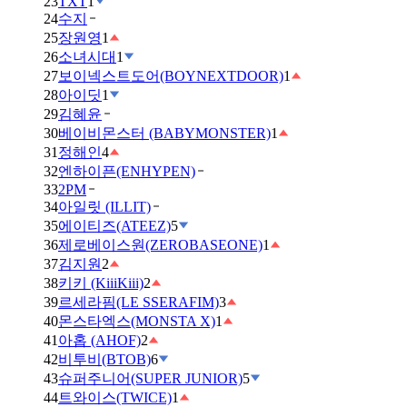
23
TXT
1
24
수지
25
장원영
1
26
소녀시대
1
27
보이넥스트도어(BOYNEXTDOOR)
1
28
아이딧
1
29
김혜윤
30
베이비몬스터 (BABYMONSTER)
1
31
정해인
4
32
엔하이픈(ENHYPEN)
33
2PM
34
아일릿 (ILLIT)
35
에이티즈(ATEEZ)
5
36
제로베이스원(ZEROBASEONE)
1
37
김지원
2
38
키키 (KiiiKiii)
2
39
르세라핌(LE SSERAFIM)
3
40
몬스타엑스(MONSTA X)
1
41
아홉 (AHOF)
2
42
비투비(BTOB)
6
43
슈퍼주니어(SUPER JUNIOR)
5
44
트와이스(TWICE)
1