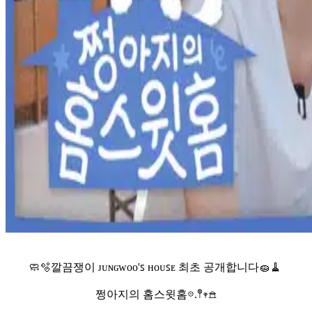
🧼🫧깔끔쟁이 ᴊᴜɴɢᴡᴏᴏ'ꜱ ʜᴏᴜꜱᴇ 최초 공개합니다🧽🧹
쩡아지의 홈스윗홈𖡼.𖤣𖥧𖠿