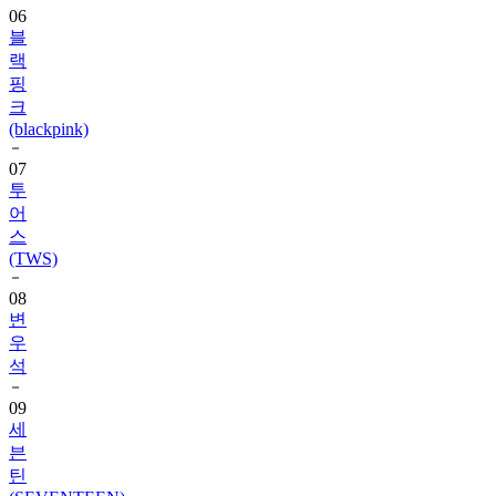
랙
핑
크
(blackpink)
07
투
어
스
(TWS)
08
변
우
석
09
세
븐
틴
(SEVENTEEN)