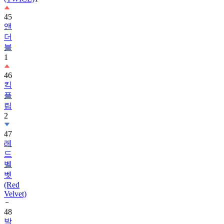
앤
더
블
1
46
킥
플
립
2
47
레
드
벨
벳
(Red
Velvet)
48
박
보