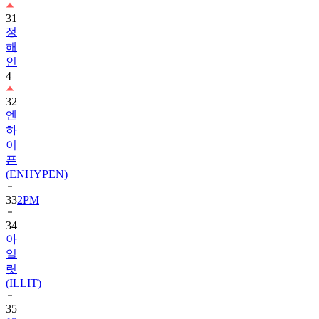
정
해
인
4
32
엔
하
이
픈
(ENHYPEN)
33
2PM
34
아
일
릿
(ILLIT)
35
에
이