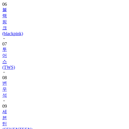
06
블
랙
핑
크
(blackpink)
07
투
어
스
(TWS)
08
변
우
석
09
세
븐
틴