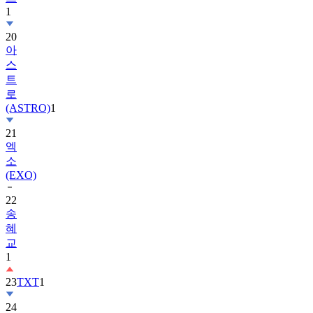
1
20
아
스
트
로
(ASTRO)
1
21
엑
소
(EXO)
22
송
혜
교
1
23
TXT
1
24