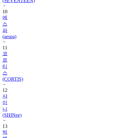
(SEVENTEEN)
10
에
스
파
(aespa)
11
코
르
티
스
(CORTIS)
12
샤
이
니
(SHINee)
13
빅