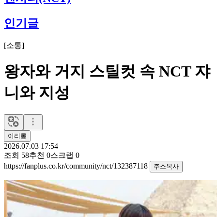
인기글
[
소통
]
왕자와 거지 스틸컷 속 NCT 쟈
니와 지성
이리롱
2026.07.03 17:54
조회
58
추천
0
스크랩
0
https://fanplus.co.kr/community/nct/132387118
주소복사