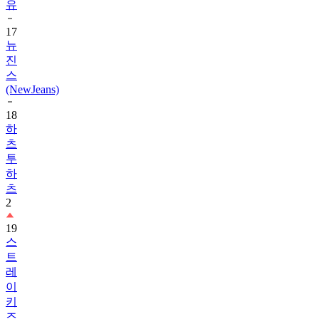
유
17
뉴
진
스
(NewJeans)
18
하
츠
투
하
츠
2
19
스
트
레
이
키
즈