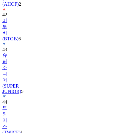
(AHOF)
2
42
비
투
비
(BTOB)
6
43
슈
퍼
주
니
어
(SUPER
JUNIOR)
5
44
트
와
이
스
(TWICE)
1