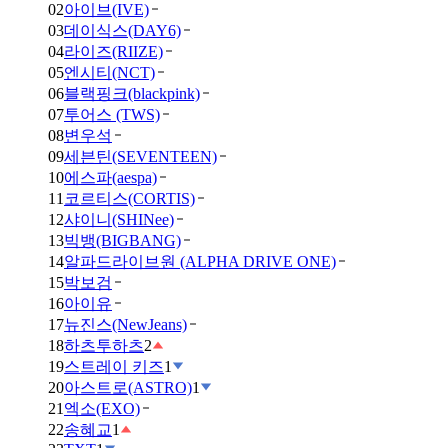
02
아이브(IVE)
03
데이식스(DAY6)
04
라이즈(RIIZE)
05
엔시티(NCT)
06
블랙핑크(blackpink)
07
투어스 (TWS)
08
변우석
09
세븐틴(SEVENTEEN)
10
에스파(aespa)
11
코르티스(CORTIS)
12
샤이니(SHINee)
13
빅뱅(BIGBANG)
14
알파드라이브원 (ALPHA DRIVE ONE)
15
박보검
16
아이유
17
뉴진스(NewJeans)
18
하츠투하츠
2
19
스트레이 키즈
1
20
아스트로(ASTRO)
1
21
엑소(EXO)
22
송혜교
1