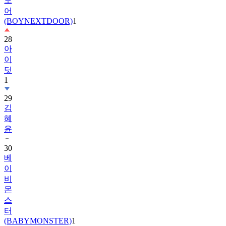
도
어
(BOYNEXTDOOR)
1
28
아
이
딧
1
29
김
혜
윤
30
베
이
비
몬
스
터
(BABYMONSTER)
1