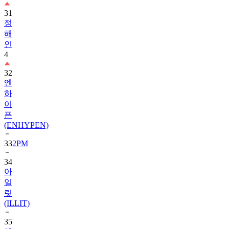
31
정
해
인
4
32
엔
하
이
픈
(ENHYPEN)
33
2PM
34
아
일
릿
(ILLIT)
35