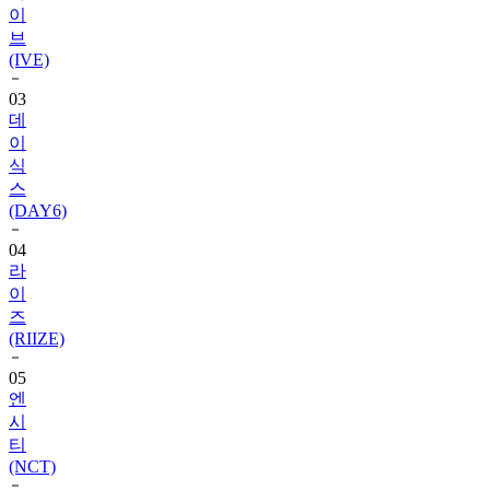
이
브
(IVE)
03
데
이
식
스
(DAY6)
04
라
이
즈
(RIIZE)
05
엔
시
티
(NCT)