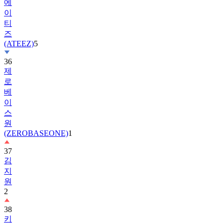
에
이
티
즈
(ATEEZ)
5
36
제
로
베
이
스
원
(ZEROBASEONE)
1
37
김
지
원
2
38
키