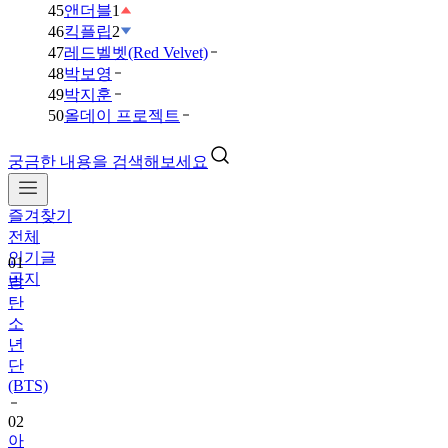
45
앤더블
1
46
킥플립
2
47
레드벨벳(Red Velvet)
48
박보영
49
박지훈
50
올데이 프로젝트
궁금한 내용을 검색해보세요
즐겨찾기
전체
인기글
01
공지
방
탄
소
년
단
(BTS)
02
아