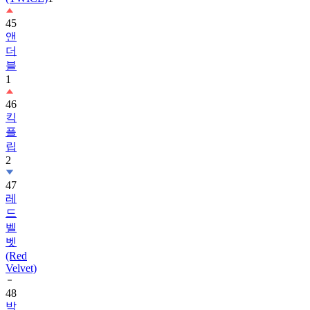
45
앤
더
블
1
46
킥
플
립
2
47
레
드
벨
벳
(Red
Velvet)
48
박