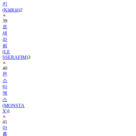
키
(KiiiKiii)
2
39
르
세
라
핌
(LE
SSERAFIM)
3
40
몬
스
타
엑
스
(MONSTA
X)
1
41
아
홉