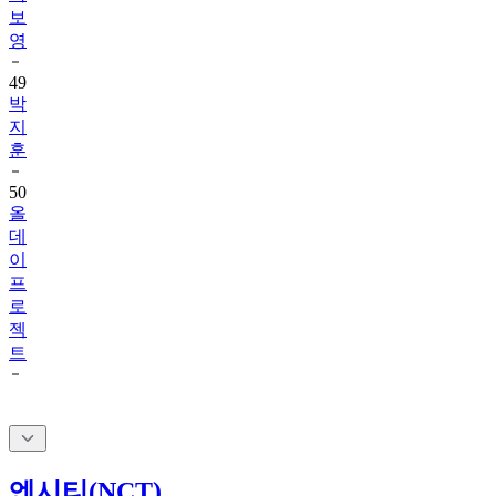
보
영
49
박
지
훈
50
올
데
이
프
로
젝
트
엔시티(NCT)