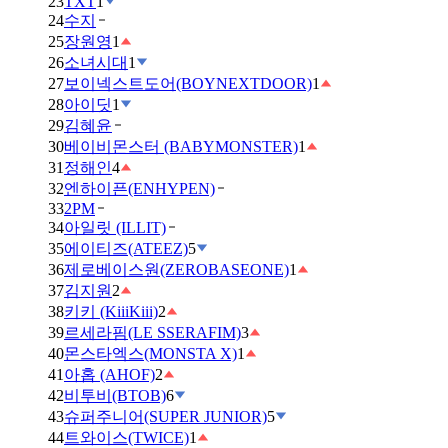
23
TXT
1
24
수지
25
장원영
1
26
소녀시대
1
27
보이넥스트도어(BOYNEXTDOOR)
1
28
아이딧
1
29
김혜윤
30
베이비몬스터 (BABYMONSTER)
1
31
정해인
4
32
엔하이픈(ENHYPEN)
33
2PM
34
아일릿 (ILLIT)
35
에이티즈(ATEEZ)
5
36
제로베이스원(ZEROBASEONE)
1
37
김지원
2
38
키키 (KiiiKiii)
2
39
르세라핌(LE SSERAFIM)
3
40
몬스타엑스(MONSTA X)
1
41
아홉 (AHOF)
2
42
비투비(BTOB)
6
43
슈퍼주니어(SUPER JUNIOR)
5
44
트와이스(TWICE)
1