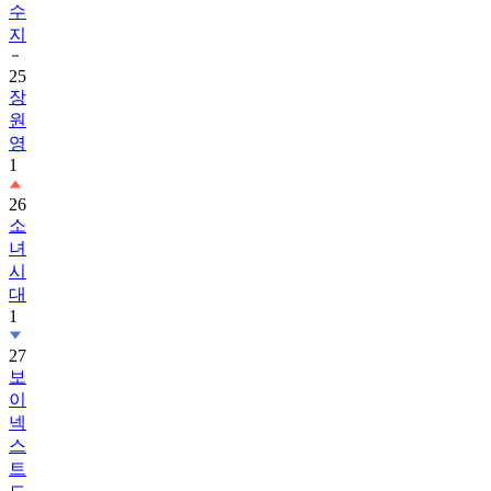
수
지
25
장
원
영
1
26
소
녀
시
대
1
27
보
이
넥
스
트