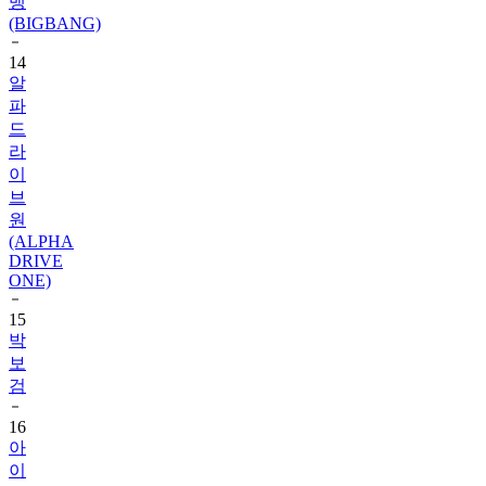
뱅
(BIGBANG)
14
알
파
드
라
이
브
원
(ALPHA
DRIVE
ONE)
15
박
보
검
16
아
이